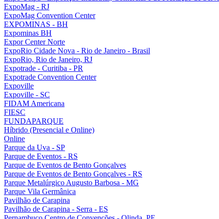
ExpoMag - RJ
ExpoMag Convention Center
EXPOMINAS - BH
Expominas BH
Expor Center Norte
ExpoRio Cidade Nova - Rio de Janeiro - Brasil
ExpoRio, Rio de Janeiro, RJ
Expotrade - Curitiba - PR
Expotrade Convention Center
Expoville
Expoville - SC
FIDAM Americana
FIESC
FUNDAPARQUE
Híbrido (Presencial e Online)
Online
Parque da Uva - SP
Parque de Eventos - RS
Parque de Eventos de Bento Gonçalves
Parque de Eventos de Bento Gonçalves - RS
Parque Metalúrgico Augusto Barbosa - MG
Parque Vila Germânica
Pavilhão de Carapina
Pavilhão de Carapina - Serra - ES
Pernambuco Centro de Convenções - Olinda, PE