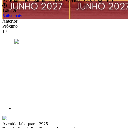
Av. Engler, 507 - Jardim Mariliza - Goiânia - GO, 74885-460
14h - 20h
Saiba mais
Anterior
Próximo
1 / 1
Avenida Jabaquara, 2925