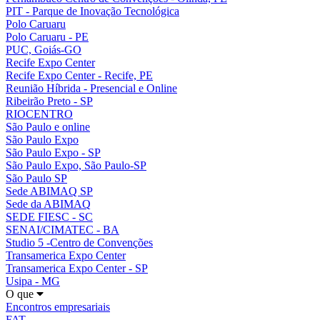
PIT - Parque de Inovação Tecnológica
Polo Caruaru
Polo Caruaru - PE
PUC, Goiás-GO
Recife Expo Center
Recife Expo Center - Recife, PE
Reunião Híbrida - Presencial e Online
Ribeirão Preto - SP
RIOCENTRO
São Paulo e online
São Paulo Expo
São Paulo Expo - SP
São Paulo Expo, São Paulo-SP
São Paulo SP
Sede ABIMAQ SP
Sede da ABIMAQ
SEDE FIESC - SC
SENAI/CIMATEC - BA
Studio 5 -Centro de Convenções
Transamerica Expo Center
Transamerica Expo Center - SP
Usipa - MG
O que
Encontros empresariais
FAT