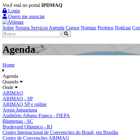
Você está no portal
IPDMAQ
Login
Quero me associar
Sobre
Nossos Serviços
Agenda
Cursos
Normas
Projetos
Notícias
Con
Agenda
Home
Agenda
Quando
Onde
ABIMAQ
ABIMAQ - SP
ABIMAQ SP e online
Arena Jaguariuna
Auditório Albano Franco - FIEPA
Blumenau - SC
Boulevard Olimpico - RJ
Centro Internacional de Convenções do Brasil, em Brasília
Centro de Convenções ABIMAQ