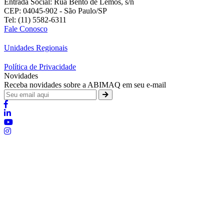
Entrada Social: Rua Bento de Lemos, s/n
CEP: 04045-902 - São Paulo/SP
Tel: (11) 5582-6311
Fale Conosco
Unidades Regionais
Política de Privacidade
Novidades
Receba novidades sobre a ABIMAQ em seu e-mail
Brasília - Distrito Federal
Endereço:
SHIS - QI 11 - Bloco "S"
E-mail:
relgov@abimaq.org.br
Belo Horizonte - Minas Gerais
Endereço:
Av. Getúlio Vargas, 446 Sala 701 - Bairro: Funcionários