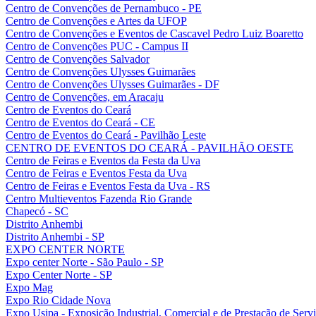
Centro de Convenções de Pernambuco - PE
Centro de Convenções e Artes da UFOP
Centro de Convenções e Eventos de Cascavel Pedro Luiz Boaretto
Centro de Convenções PUC - Campus II
Centro de Convenções Salvador
Centro de Convenções Ulysses Guimarães
Centro de Convenções Ulysses Guimarães - DF
Centro de Convenções, em Aracaju
Centro de Eventos do Ceará
Centro de Eventos do Ceará - CE
Centro de Eventos do Ceará - Pavilhão Leste
CENTRO DE EVENTOS DO CEARÁ - PAVILHÃO OESTE
Centro de Feiras e Eventos da Festa da Uva
Centro de Feiras e Eventos Festa da Uva
Centro de Feiras e Eventos Festa da Uva - RS
Centro Multieventos Fazenda Rio Grande
Chapecó - SC
Distrito Anhembi
Distrito Anhembi - SP
EXPO CENTER NORTE
Expo center Norte - São Paulo - SP
Expo Center Norte - SP
Expo Mag
Expo Rio Cidade Nova
Expo Usipa - Exposição Industrial, Comercial e de Prestação de Serv