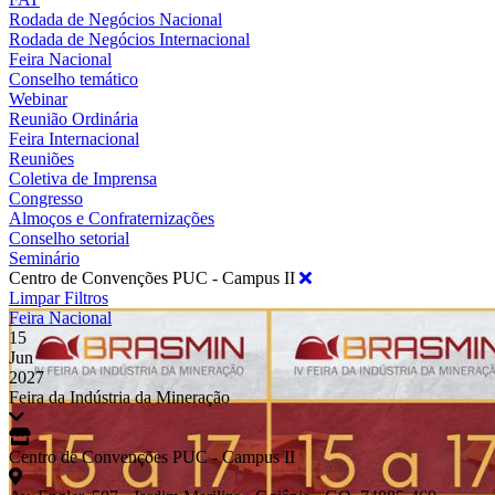
Rodada de Negócios Nacional
Rodada de Negócios Internacional
Feira Nacional
Conselho temático
Webinar
Reunião Ordinária
Feira Internacional
Reuniões
Coletiva de Imprensa
Congresso
Almoços e Confraternizações
Conselho setorial
Seminário
Centro de Convenções PUC - Campus II
Limpar Filtros
Feira Nacional
15
Jun
2027
Feira da Indústria da Mineração
Centro de Convenções PUC - Campus II