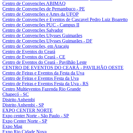
Centro de Convenções ABIMAQ
Centro de Convenções de Pernambuco - PE
Centro de Convenções e Artes da UFOP
Centro de Convenções e Eventos de Cascavel Pedro Luiz Boaretto
Centro de Convenções PUC - Campus II
Centro de Convenções Salvador
Centro de Convenções Ulysses Guimarães
Centro de Convenções Ulysses Guimarães - DF
Centro de Convenções, em Aracaju
Centro de Eventos do Ceará
Centro de Eventos do Ceará - CE
Centro de Eventos do Ceará - Pavilhão Leste
CENTRO DE EVENTOS DO CEARÁ - PAVILHÃO OESTE
Centro de Feiras e Eventos da Festa da Uva
Centro de Feiras e Eventos Festa da Uva
Centro de Feiras e Eventos Festa da Uva - RS
Centro Multieventos Fazenda Rio Grande
Chapecó - SC
Distrito Anhembi
Distrito Anhembi - SP
EXPO CENTER NORTE
Expo center Norte - São Paulo - SP
Expo Center Norte - SP
Expo Mag
Expo Rio Cidade Nova