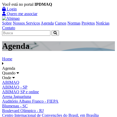
Você está no portal
IPDMAQ
Login
Quero me associar
Sobre
Nossos Serviços
Agenda
Cursos
Normas
Projetos
Notícias
Contato
Agenda
Home
Agenda
Quando
Onde
ABIMAQ
ABIMAQ - SP
ABIMAQ SP e online
Arena Jaguariuna
Auditório Albano Franco - FIEPA
Blumenau - SC
Boulevard Olimpico - RJ
Centro Internacional de Convenções do Brasil, em Brasília