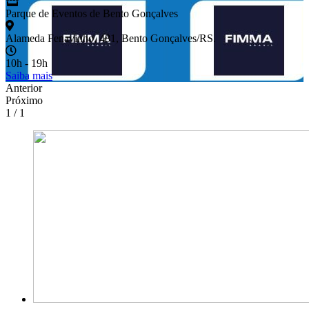
Parque de Eventos de Bento Gonçalves
Alameda Fenavinho, 481, Bento Gonçalves/RS.
10h - 19h
Saiba mais
Anterior
Próximo
1 / 1