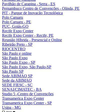
Pavilhão de Carapina - Serra - ES
Pernambuco Centro de Convenções - Olinda, PE
PIT - Parque de Inovação Tecnológica
Polo Caruaru
Polo Caruaru - PE
PUC, Goiás-GO
Recife Expo Center
Recife Expo Center - Recife, PE
Reunião Híbrida - Presencial e Online
Ribeirão Preto - SP
RIOCENTRO
São Paulo e online
São Paulo Expo
São Paulo Expo - SP
São Paulo Expo, São Paulo-SP
São Paulo SP
Sede ABIMAQ SP
Sede da ABIMAQ
SEDE FIESC - SC
SENAI/CIMATEC - BA
Studio 5 -Centro de Convenções
Transamerica Expo Center
Transamerica Expo Center - SP
Usipa - MG
O que