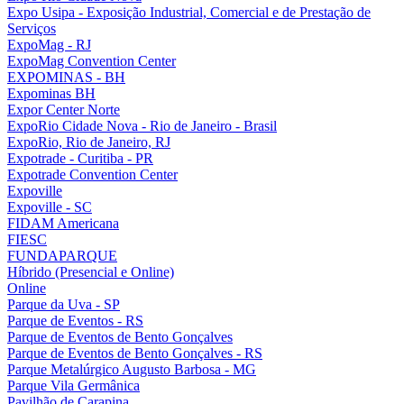
Expo Usipa - Exposição Industrial, Comercial e de Prestação de
Serviços
ExpoMag - RJ
ExpoMag Convention Center
EXPOMINAS - BH
Expominas BH
Expor Center Norte
ExpoRio Cidade Nova - Rio de Janeiro - Brasil
ExpoRio, Rio de Janeiro, RJ
Expotrade - Curitiba - PR
Expotrade Convention Center
Expoville
Expoville - SC
FIDAM Americana
FIESC
FUNDAPARQUE
Híbrido (Presencial e Online)
Online
Parque da Uva - SP
Parque de Eventos - RS
Parque de Eventos de Bento Gonçalves
Parque de Eventos de Bento Gonçalves - RS
Parque Metalúrgico Augusto Barbosa - MG
Parque Vila Germânica
Pavilhão de Carapina