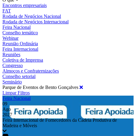
Encontros empresariais
FAT
Rodada de Negócios Nacional
Rodada de Negócios Internacional
Feira Nacional
Conselho temático
Webinar
Reunião Ordinária
Feira Internacional
Reuniões
Coletiva de Imprensa
Congresso
Almoços e Confraternizações
Conselho setorial
Seminário
Parque de Eventos de Bento Gonçalves
Limpar Filtros
Feira Nacional
09
Ago
2027
Feira Internacional de Fornecedores da Cadeia Produtiva de
Madeira e Móveis