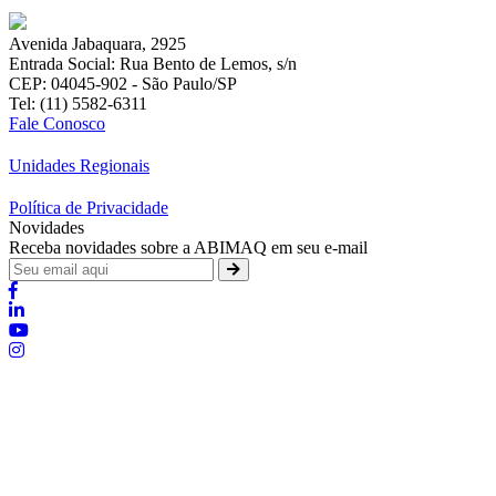
Avenida Jabaquara, 2925
Entrada Social: Rua Bento de Lemos, s/n
CEP: 04045-902 - São Paulo/SP
Tel: (11) 5582-6311
Fale Conosco
Unidades Regionais
Política de Privacidade
Novidades
Receba novidades sobre a ABIMAQ em seu e-mail
Brasília - Distrito Federal
Endereço:
SHIS - QI 11 - Bloco "S"
E-mail:
relgov@abimaq.org.br