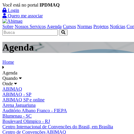
Você está no portal
IPDMAQ
Login
Quero me associar
Sobre
Nossos Serviços
Agenda
Cursos
Normas
Projetos
Notícias
Con
Agenda
Home
Agenda
Quando
Onde
ABIMAQ
ABIMAQ - SP
ABIMAQ SP e online
Arena Jaguariuna
Auditório Albano Franco - FIEPA
Blumenau - SC
Boulevard Olimpico - RJ
Centro Internacional de Convenções do Brasil, em Brasília
Centro de Convenções ABIMAQ