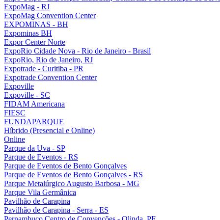
ExpoMag - RJ
ExpoMag Convention Center
EXPOMINAS - BH
Expominas BH
Expor Center Norte
ExpoRio Cidade Nova - Rio de Janeiro - Brasil
ExpoRio, Rio de Janeiro, RJ
Expotrade - Curitiba - PR
Expotrade Convention Center
Expoville
Expoville - SC
FIDAM Americana
FIESC
FUNDAPARQUE
Híbrido (Presencial e Online)
Online
Parque da Uva - SP
Parque de Eventos - RS
Parque de Eventos de Bento Gonçalves
Parque de Eventos de Bento Gonçalves - RS
Parque Metalúrgico Augusto Barbosa - MG
Parque Vila Germânica
Pavilhão de Carapina
Pavilhão de Carapina - Serra - ES
Pernambuco Centro de Convenções - Olinda, PE