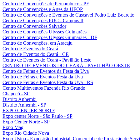
Centro de Convenções de Pernambuco - PE
Centro de Convenções e Artes da UFOP
Centro de Convenções e Eventos de Cascavel Pedro Luiz Boaretto
Centro de Convenções PUC - Campus II
Centro de Convenções Salvador
Centro de Convenções Ulysses Guimarães
Centro de Convenções Ulysses Guimarães - DF
Centro de Convenções, em Aracaju
Centro de Eventos do Ceará
Centro de Eventos do Ceará - CE
Centro de Eventos do Ceará - Pavilhão Leste
CENTRO DE EVENTOS DO CEARÁ - PAVILHÃO OESTE
Centro de Feiras e Eventos da Festa da Uva
Centro de Feiras e Eventos Festa da Uva
Centro de Feiras e Eventos Festa da Uva - RS
Centro Multieventos Fazenda Rio Grande
Chapecó - SC
Distrito Anhembi
Distrito Anhembi - SP
EXPO CENTER NORTE
Expo center Norte - São Paulo - SP
Expo Center Norte - SP
Expo Mag
Expo Rio Cidade Nova
Expo Usipa - Exposição Industrial, Comercial e de Prestação de Serv