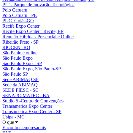
PIT - Parque de Inovação Tecnológica
Polo Caruaru
Polo Caruaru - PE
PUC, Goiás-GO
Recife Expo Center
Recife Expo Center - Recife, PE
Reunião Híbrida - Presencial e Online
Ribeirão Preto - SP
RIOCENTRO
São Paulo e online
São Paulo Expo
São Paulo Expo - SP
São Paulo Expo, São Paulo-SP
São Paulo SP
Sede ABIMAQ SP
Sede da ABIMAQ
SEDE FIESC - SC
SENAI/CIMATEC - BA
Studio 5 -Centro de Convenções
Transamerica Expo Center
Transamerica Expo Center - SP
Usipa - MG
O que
Encontros empresariais
FAT