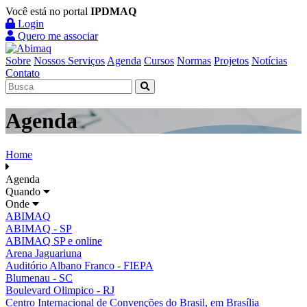
Você está no portal
IPDMAQ
Login
Quero me associar
Sobre
Nossos Serviços
Agenda
Cursos
Normas
Projetos
Notícias
Contato
Agenda
Home
Agenda
Quando
Onde
ABIMAQ
ABIMAQ - SP
ABIMAQ SP e online
Arena Jaguariuna
Auditório Albano Franco - FIEPA
Blumenau - SC
Boulevard Olimpico - RJ
Centro Internacional de Convenções do Brasil, em Brasília