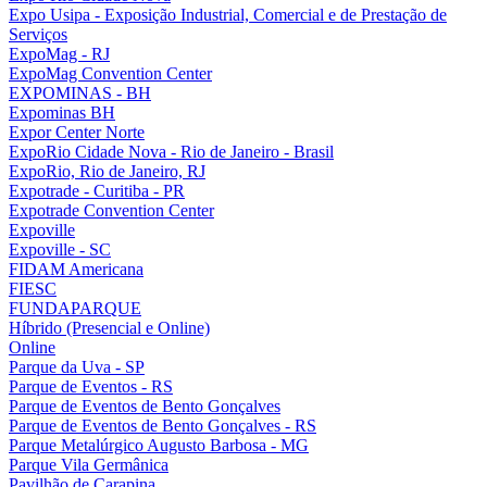
Expo Usipa - Exposição Industrial, Comercial e de Prestação de
Serviços
ExpoMag - RJ
ExpoMag Convention Center
EXPOMINAS - BH
Expominas BH
Expor Center Norte
ExpoRio Cidade Nova - Rio de Janeiro - Brasil
ExpoRio, Rio de Janeiro, RJ
Expotrade - Curitiba - PR
Expotrade Convention Center
Expoville
Expoville - SC
FIDAM Americana
FIESC
FUNDAPARQUE
Híbrido (Presencial e Online)
Online
Parque da Uva - SP
Parque de Eventos - RS
Parque de Eventos de Bento Gonçalves
Parque de Eventos de Bento Gonçalves - RS
Parque Metalúrgico Augusto Barbosa - MG
Parque Vila Germânica
Pavilhão de Carapina