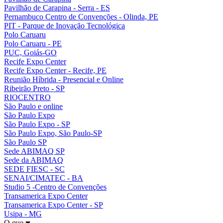
Pavilhão de Carapina - Serra - ES
Pernambuco Centro de Convenções - Olinda, PE
PIT - Parque de Inovação Tecnológica
Polo Caruaru
Polo Caruaru - PE
PUC, Goiás-GO
Recife Expo Center
Recife Expo Center - Recife, PE
Reunião Híbrida - Presencial e Online
Ribeirão Preto - SP
RIOCENTRO
São Paulo e online
São Paulo Expo
São Paulo Expo - SP
São Paulo Expo, São Paulo-SP
São Paulo SP
Sede ABIMAQ SP
Sede da ABIMAQ
SEDE FIESC - SC
SENAI/CIMATEC - BA
Studio 5 -Centro de Convenções
Transamerica Expo Center
Transamerica Expo Center - SP
Usipa - MG
O que