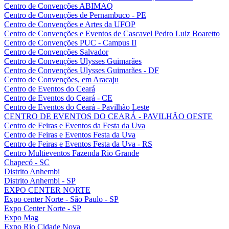
Centro de Convenções ABIMAQ
Centro de Convenções de Pernambuco - PE
Centro de Convenções e Artes da UFOP
Centro de Convenções e Eventos de Cascavel Pedro Luiz Boaretto
Centro de Convenções PUC - Campus II
Centro de Convenções Salvador
Centro de Convenções Ulysses Guimarães
Centro de Convenções Ulysses Guimarães - DF
Centro de Convenções, em Aracaju
Centro de Eventos do Ceará
Centro de Eventos do Ceará - CE
Centro de Eventos do Ceará - Pavilhão Leste
CENTRO DE EVENTOS DO CEARÁ - PAVILHÃO OESTE
Centro de Feiras e Eventos da Festa da Uva
Centro de Feiras e Eventos Festa da Uva
Centro de Feiras e Eventos Festa da Uva - RS
Centro Multieventos Fazenda Rio Grande
Chapecó - SC
Distrito Anhembi
Distrito Anhembi - SP
EXPO CENTER NORTE
Expo center Norte - São Paulo - SP
Expo Center Norte - SP
Expo Mag
Expo Rio Cidade Nova