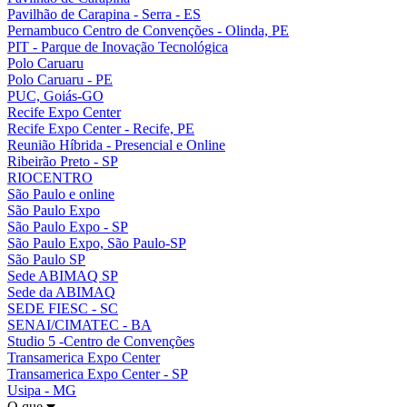
Pavilhão de Carapina - Serra - ES
Pernambuco Centro de Convenções - Olinda, PE
PIT - Parque de Inovação Tecnológica
Polo Caruaru
Polo Caruaru - PE
PUC, Goiás-GO
Recife Expo Center
Recife Expo Center - Recife, PE
Reunião Híbrida - Presencial e Online
Ribeirão Preto - SP
RIOCENTRO
São Paulo e online
São Paulo Expo
São Paulo Expo - SP
São Paulo Expo, São Paulo-SP
São Paulo SP
Sede ABIMAQ SP
Sede da ABIMAQ
SEDE FIESC - SC
SENAI/CIMATEC - BA
Studio 5 -Centro de Convenções
Transamerica Expo Center
Transamerica Expo Center - SP
Usipa - MG
O que