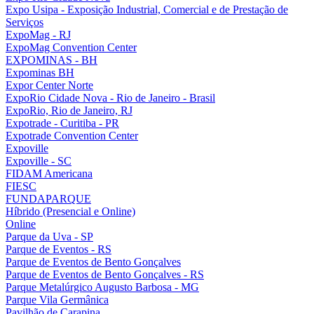
Expo Usipa - Exposição Industrial, Comercial e de Prestação de
Serviços
ExpoMag - RJ
ExpoMag Convention Center
EXPOMINAS - BH
Expominas BH
Expor Center Norte
ExpoRio Cidade Nova - Rio de Janeiro - Brasil
ExpoRio, Rio de Janeiro, RJ
Expotrade - Curitiba - PR
Expotrade Convention Center
Expoville
Expoville - SC
FIDAM Americana
FIESC
FUNDAPARQUE
Híbrido (Presencial e Online)
Online
Parque da Uva - SP
Parque de Eventos - RS
Parque de Eventos de Bento Gonçalves
Parque de Eventos de Bento Gonçalves - RS
Parque Metalúrgico Augusto Barbosa - MG
Parque Vila Germânica
Pavilhão de Carapina