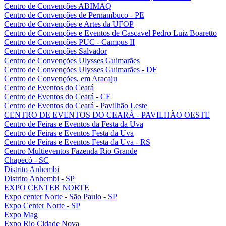
Centro de Convenções ABIMAQ
Centro de Convenções de Pernambuco - PE
Centro de Convenções e Artes da UFOP
Centro de Convenções e Eventos de Cascavel Pedro Luiz Boaretto
Centro de Convenções PUC - Campus II
Centro de Convenções Salvador
Centro de Convenções Ulysses Guimarães
Centro de Convenções Ulysses Guimarães - DF
Centro de Convenções, em Aracaju
Centro de Eventos do Ceará
Centro de Eventos do Ceará - CE
Centro de Eventos do Ceará - Pavilhão Leste
CENTRO DE EVENTOS DO CEARÁ - PAVILHÃO OESTE
Centro de Feiras e Eventos da Festa da Uva
Centro de Feiras e Eventos Festa da Uva
Centro de Feiras e Eventos Festa da Uva - RS
Centro Multieventos Fazenda Rio Grande
Chapecó - SC
Distrito Anhembi
Distrito Anhembi - SP
EXPO CENTER NORTE
Expo center Norte - São Paulo - SP
Expo Center Norte - SP
Expo Mag
Expo Rio Cidade Nova