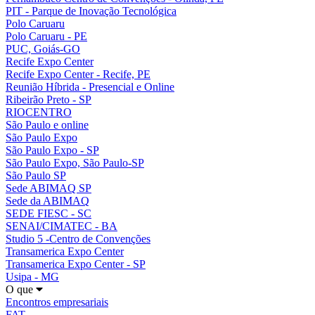
PIT - Parque de Inovação Tecnológica
Polo Caruaru
Polo Caruaru - PE
PUC, Goiás-GO
Recife Expo Center
Recife Expo Center - Recife, PE
Reunião Híbrida - Presencial e Online
Ribeirão Preto - SP
RIOCENTRO
São Paulo e online
São Paulo Expo
São Paulo Expo - SP
São Paulo Expo, São Paulo-SP
São Paulo SP
Sede ABIMAQ SP
Sede da ABIMAQ
SEDE FIESC - SC
SENAI/CIMATEC - BA
Studio 5 -Centro de Convenções
Transamerica Expo Center
Transamerica Expo Center - SP
Usipa - MG
O que
Encontros empresariais
FAT