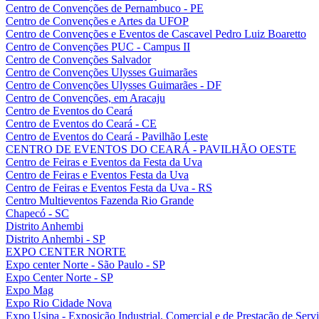
Centro de Convenções de Pernambuco - PE
Centro de Convenções e Artes da UFOP
Centro de Convenções e Eventos de Cascavel Pedro Luiz Boaretto
Centro de Convenções PUC - Campus II
Centro de Convenções Salvador
Centro de Convenções Ulysses Guimarães
Centro de Convenções Ulysses Guimarães - DF
Centro de Convenções, em Aracaju
Centro de Eventos do Ceará
Centro de Eventos do Ceará - CE
Centro de Eventos do Ceará - Pavilhão Leste
CENTRO DE EVENTOS DO CEARÁ - PAVILHÃO OESTE
Centro de Feiras e Eventos da Festa da Uva
Centro de Feiras e Eventos Festa da Uva
Centro de Feiras e Eventos Festa da Uva - RS
Centro Multieventos Fazenda Rio Grande
Chapecó - SC
Distrito Anhembi
Distrito Anhembi - SP
EXPO CENTER NORTE
Expo center Norte - São Paulo - SP
Expo Center Norte - SP
Expo Mag
Expo Rio Cidade Nova
Expo Usipa - Exposição Industrial, Comercial e de Prestação de Serv