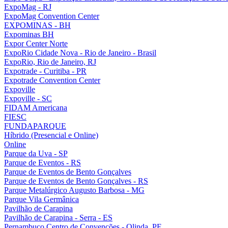
ExpoMag - RJ
ExpoMag Convention Center
EXPOMINAS - BH
Expominas BH
Expor Center Norte
ExpoRio Cidade Nova - Rio de Janeiro - Brasil
ExpoRio, Rio de Janeiro, RJ
Expotrade - Curitiba - PR
Expotrade Convention Center
Expoville
Expoville - SC
FIDAM Americana
FIESC
FUNDAPARQUE
Híbrido (Presencial e Online)
Online
Parque da Uva - SP
Parque de Eventos - RS
Parque de Eventos de Bento Gonçalves
Parque de Eventos de Bento Gonçalves - RS
Parque Metalúrgico Augusto Barbosa - MG
Parque Vila Germânica
Pavilhão de Carapina
Pavilhão de Carapina - Serra - ES
Pernambuco Centro de Convenções - Olinda, PE