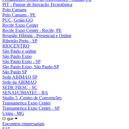
PIT - Parque de Inovação Tecnológica
Polo Caruaru
Polo Caruaru - PE
PUC, Goiás-GO
Recife Expo Center
Recife Expo Center - Recife, PE
Reunião Híbrida - Presencial e Online
Ribeirão Preto - SP
RIOCENTRO
São Paulo e online
São Paulo Expo
São Paulo Expo - SP
São Paulo Expo, São Paulo-SP
São Paulo SP
Sede ABIMAQ SP
Sede da ABIMAQ
SEDE FIESC - SC
SENAI/CIMATEC - BA
Studio 5 -Centro de Convenções
Transamerica Expo Center
Transamerica Expo Center - SP
Usipa - MG
O que
Encontros empresariais
FAT