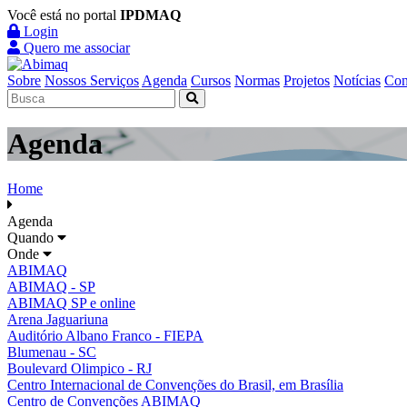
Você está no portal
IPDMAQ
Login
Quero me associar
Sobre
Nossos Serviços
Agenda
Cursos
Normas
Projetos
Notícias
Con
Agenda
Home
Agenda
Quando
Onde
ABIMAQ
ABIMAQ - SP
ABIMAQ SP e online
Arena Jaguariuna
Auditório Albano Franco - FIEPA
Blumenau - SC
Boulevard Olimpico - RJ
Centro Internacional de Convenções do Brasil, em Brasília
Centro de Convenções ABIMAQ