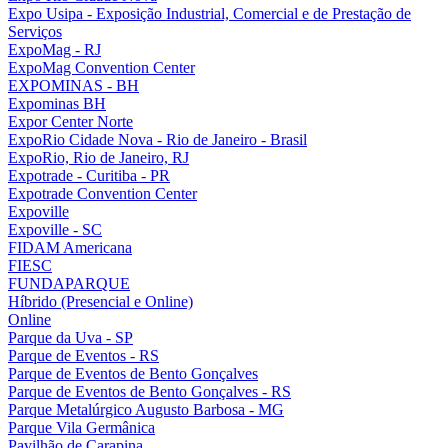
Expo Usipa - Exposição Industrial, Comercial e de Prestação de
Serviços
ExpoMag - RJ
ExpoMag Convention Center
EXPOMINAS - BH
Expominas BH
Expor Center Norte
ExpoRio Cidade Nova - Rio de Janeiro - Brasil
ExpoRio, Rio de Janeiro, RJ
Expotrade - Curitiba - PR
Expotrade Convention Center
Expoville
Expoville - SC
FIDAM Americana
FIESC
FUNDAPARQUE
Híbrido (Presencial e Online)
Online
Parque da Uva - SP
Parque de Eventos - RS
Parque de Eventos de Bento Gonçalves
Parque de Eventos de Bento Gonçalves - RS
Parque Metalúrgico Augusto Barbosa - MG
Parque Vila Germânica
Pavilhão de Carapina