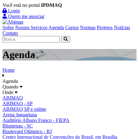
Você está no portal
IPDMAQ
Login
Quero me associar
Sobre
Nossos Serviços
Agenda
Cursos
Normas
Projetos
Notícias
Contato
Agenda
Home
Agenda
Quando
Onde
ABIMAQ
ABIMAQ - SP
ABIMAQ SP e online
Arena Jaguariuna
Auditório Albano Franco - FIEPA
Blumenau - SC
Boulevard Olimpico - RJ
Centro Internacional de Convenções do Brasil, em Brasília