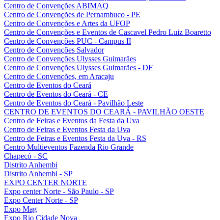
Centro de Convenções ABIMAQ
Centro de Convenções de Pernambuco - PE
Centro de Convenções e Artes da UFOP
Centro de Convenções e Eventos de Cascavel Pedro Luiz Boaretto
Centro de Convenções PUC - Campus II
Centro de Convenções Salvador
Centro de Convenções Ulysses Guimarães
Centro de Convenções Ulysses Guimarães - DF
Centro de Convenções, em Aracaju
Centro de Eventos do Ceará
Centro de Eventos do Ceará - CE
Centro de Eventos do Ceará - Pavilhão Leste
CENTRO DE EVENTOS DO CEARÁ - PAVILHÃO OESTE
Centro de Feiras e Eventos da Festa da Uva
Centro de Feiras e Eventos Festa da Uva
Centro de Feiras e Eventos Festa da Uva - RS
Centro Multieventos Fazenda Rio Grande
Chapecó - SC
Distrito Anhembi
Distrito Anhembi - SP
EXPO CENTER NORTE
Expo center Norte - São Paulo - SP
Expo Center Norte - SP
Expo Mag
Expo Rio Cidade Nova