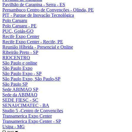
Pavilhão de Carapina - Serra - ES
Pernambuco Centro de Convenções - Olinda, PE
PIT - Parque de Inovação Tecnológica
Polo Caruaru
Polo Caruaru - PE
PUC, Goiás-GO
Recife Expo Center
Recife Expo Center - Recife, PE
Reunião Híbrida - Presencial e Online
Ribeirão Preto - SP
RIOCENTRO
São Paulo e online
São Paulo Expo
São Paulo Expo - SP
São Paulo Expo, São Paulo-SP
São Paulo SP
Sede ABIMAQ SP
Sede da ABIMAQ
SEDE FIESC - SC
SENAI/CIMATEC - BA
Studio 5 -Centro de Convenções
Transamerica Expo Center
Transamerica Expo Center - SP
Usipa - MG
O que