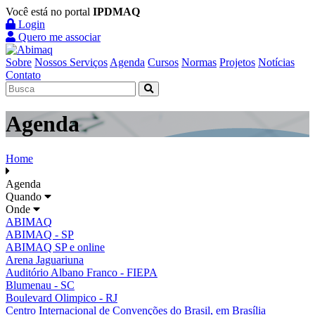
Você está no portal
IPDMAQ
Login
Quero me associar
Sobre
Nossos Serviços
Agenda
Cursos
Normas
Projetos
Notícias
Contato
Agenda
Home
Agenda
Quando
Onde
ABIMAQ
ABIMAQ - SP
ABIMAQ SP e online
Arena Jaguariuna
Auditório Albano Franco - FIEPA
Blumenau - SC
Boulevard Olimpico - RJ
Centro Internacional de Convenções do Brasil, em Brasília