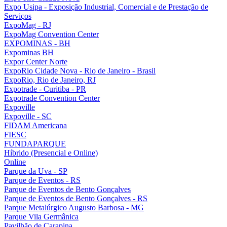
Expo Usipa - Exposição Industrial, Comercial e de Prestação de
Serviços
ExpoMag - RJ
ExpoMag Convention Center
EXPOMINAS - BH
Expominas BH
Expor Center Norte
ExpoRio Cidade Nova - Rio de Janeiro - Brasil
ExpoRio, Rio de Janeiro, RJ
Expotrade - Curitiba - PR
Expotrade Convention Center
Expoville
Expoville - SC
FIDAM Americana
FIESC
FUNDAPARQUE
Híbrido (Presencial e Online)
Online
Parque da Uva - SP
Parque de Eventos - RS
Parque de Eventos de Bento Gonçalves
Parque de Eventos de Bento Gonçalves - RS
Parque Metalúrgico Augusto Barbosa - MG
Parque Vila Germânica
Pavilhão de Carapina