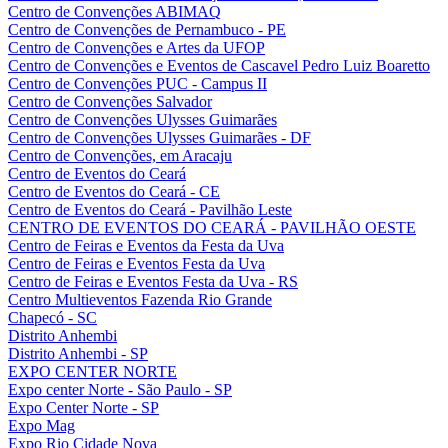
Centro de Convenções ABIMAQ
Centro de Convenções de Pernambuco - PE
Centro de Convenções e Artes da UFOP
Centro de Convenções e Eventos de Cascavel Pedro Luiz Boaretto
Centro de Convenções PUC - Campus II
Centro de Convenções Salvador
Centro de Convenções Ulysses Guimarães
Centro de Convenções Ulysses Guimarães - DF
Centro de Convenções, em Aracaju
Centro de Eventos do Ceará
Centro de Eventos do Ceará - CE
Centro de Eventos do Ceará - Pavilhão Leste
CENTRO DE EVENTOS DO CEARÁ - PAVILHÃO OESTE
Centro de Feiras e Eventos da Festa da Uva
Centro de Feiras e Eventos Festa da Uva
Centro de Feiras e Eventos Festa da Uva - RS
Centro Multieventos Fazenda Rio Grande
Chapecó - SC
Distrito Anhembi
Distrito Anhembi - SP
EXPO CENTER NORTE
Expo center Norte - São Paulo - SP
Expo Center Norte - SP
Expo Mag
Expo Rio Cidade Nova