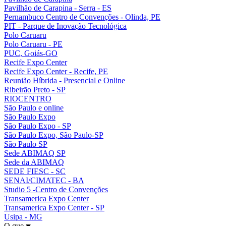
Pavilhão de Carapina - Serra - ES
Pernambuco Centro de Convenções - Olinda, PE
PIT - Parque de Inovação Tecnológica
Polo Caruaru
Polo Caruaru - PE
PUC, Goiás-GO
Recife Expo Center
Recife Expo Center - Recife, PE
Reunião Híbrida - Presencial e Online
Ribeirão Preto - SP
RIOCENTRO
São Paulo e online
São Paulo Expo
São Paulo Expo - SP
São Paulo Expo, São Paulo-SP
São Paulo SP
Sede ABIMAQ SP
Sede da ABIMAQ
SEDE FIESC - SC
SENAI/CIMATEC - BA
Studio 5 -Centro de Convenções
Transamerica Expo Center
Transamerica Expo Center - SP
Usipa - MG
O que