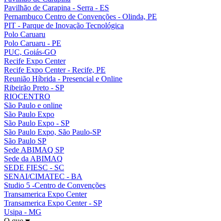
Pavilhão de Carapina - Serra - ES
Pernambuco Centro de Convenções - Olinda, PE
PIT - Parque de Inovação Tecnológica
Polo Caruaru
Polo Caruaru - PE
PUC, Goiás-GO
Recife Expo Center
Recife Expo Center - Recife, PE
Reunião Híbrida - Presencial e Online
Ribeirão Preto - SP
RIOCENTRO
São Paulo e online
São Paulo Expo
São Paulo Expo - SP
São Paulo Expo, São Paulo-SP
São Paulo SP
Sede ABIMAQ SP
Sede da ABIMAQ
SEDE FIESC - SC
SENAI/CIMATEC - BA
Studio 5 -Centro de Convenções
Transamerica Expo Center
Transamerica Expo Center - SP
Usipa - MG
O que