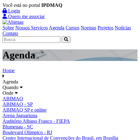
Você está no portal
IPDMAQ
Login
Quero me associar
Sobre
Nossos Serviços
Agenda
Cursos
Normas
Projetos
Notícias
Contato
Agenda
Home
Agenda
Quando
Onde
ABIMAQ
ABIMAQ - SP
ABIMAQ SP e online
Arena Jaguariuna
Auditório Albano Franco - FIEPA
Blumenau - SC
Boulevard Olimpico - RJ
Centro Internacional de Convenções do Brasil, em Brasília