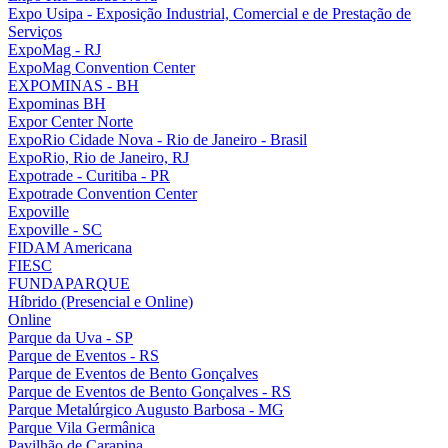
Expo Usipa - Exposição Industrial, Comercial e de Prestação de
Serviços
ExpoMag - RJ
ExpoMag Convention Center
EXPOMINAS - BH
Expominas BH
Expor Center Norte
ExpoRio Cidade Nova - Rio de Janeiro - Brasil
ExpoRio, Rio de Janeiro, RJ
Expotrade - Curitiba - PR
Expotrade Convention Center
Expoville
Expoville - SC
FIDAM Americana
FIESC
FUNDAPARQUE
Híbrido (Presencial e Online)
Online
Parque da Uva - SP
Parque de Eventos - RS
Parque de Eventos de Bento Gonçalves
Parque de Eventos de Bento Gonçalves - RS
Parque Metalúrgico Augusto Barbosa - MG
Parque Vila Germânica
Pavilhão de Carapina