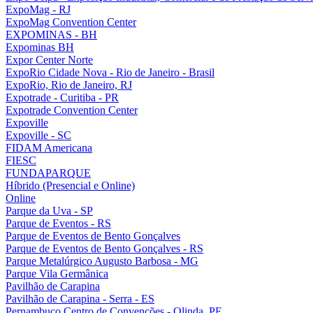
ExpoMag - RJ
ExpoMag Convention Center
EXPOMINAS - BH
Expominas BH
Expor Center Norte
ExpoRio Cidade Nova - Rio de Janeiro - Brasil
ExpoRio, Rio de Janeiro, RJ
Expotrade - Curitiba - PR
Expotrade Convention Center
Expoville
Expoville - SC
FIDAM Americana
FIESC
FUNDAPARQUE
Híbrido (Presencial e Online)
Online
Parque da Uva - SP
Parque de Eventos - RS
Parque de Eventos de Bento Gonçalves
Parque de Eventos de Bento Gonçalves - RS
Parque Metalúrgico Augusto Barbosa - MG
Parque Vila Germânica
Pavilhão de Carapina
Pavilhão de Carapina - Serra - ES
Pernambuco Centro de Convenções - Olinda, PE