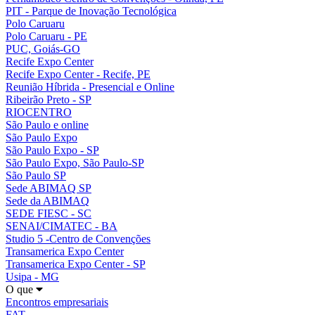
PIT - Parque de Inovação Tecnológica
Polo Caruaru
Polo Caruaru - PE
PUC, Goiás-GO
Recife Expo Center
Recife Expo Center - Recife, PE
Reunião Híbrida - Presencial e Online
Ribeirão Preto - SP
RIOCENTRO
São Paulo e online
São Paulo Expo
São Paulo Expo - SP
São Paulo Expo, São Paulo-SP
São Paulo SP
Sede ABIMAQ SP
Sede da ABIMAQ
SEDE FIESC - SC
SENAI/CIMATEC - BA
Studio 5 -Centro de Convenções
Transamerica Expo Center
Transamerica Expo Center - SP
Usipa - MG
O que
Encontros empresariais
FAT