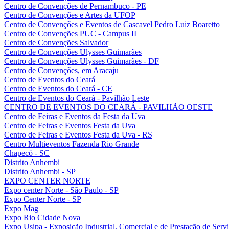
Centro de Convenções de Pernambuco - PE
Centro de Convenções e Artes da UFOP
Centro de Convenções e Eventos de Cascavel Pedro Luiz Boaretto
Centro de Convenções PUC - Campus II
Centro de Convenções Salvador
Centro de Convenções Ulysses Guimarães
Centro de Convenções Ulysses Guimarães - DF
Centro de Convenções, em Aracaju
Centro de Eventos do Ceará
Centro de Eventos do Ceará - CE
Centro de Eventos do Ceará - Pavilhão Leste
CENTRO DE EVENTOS DO CEARÁ - PAVILHÃO OESTE
Centro de Feiras e Eventos da Festa da Uva
Centro de Feiras e Eventos Festa da Uva
Centro de Feiras e Eventos Festa da Uva - RS
Centro Multieventos Fazenda Rio Grande
Chapecó - SC
Distrito Anhembi
Distrito Anhembi - SP
EXPO CENTER NORTE
Expo center Norte - São Paulo - SP
Expo Center Norte - SP
Expo Mag
Expo Rio Cidade Nova
Expo Usipa - Exposição Industrial, Comercial e de Prestação de Serv