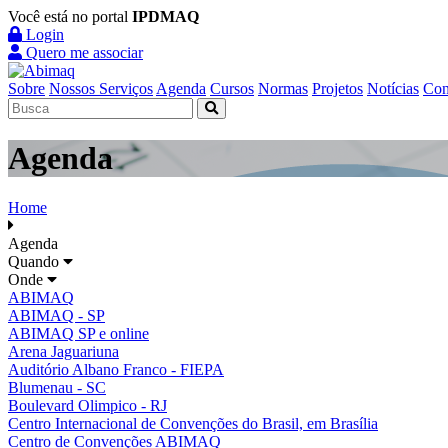
Você está no portal
IPDMAQ
Login
Quero me associar
Sobre
Nossos Serviços
Agenda
Cursos
Normas
Projetos
Notícias
Con
Agenda
Home
Agenda
Quando
Onde
ABIMAQ
ABIMAQ - SP
ABIMAQ SP e online
Arena Jaguariuna
Auditório Albano Franco - FIEPA
Blumenau - SC
Boulevard Olimpico - RJ
Centro Internacional de Convenções do Brasil, em Brasília
Centro de Convenções ABIMAQ