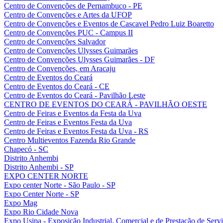
Centro de Convenções de Pernambuco - PE
Centro de Convenções e Artes da UFOP
Centro de Convenções e Eventos de Cascavel Pedro Luiz Boaretto
Centro de Convenções PUC - Campus II
Centro de Convenções Salvador
Centro de Convenções Ulysses Guimarães
Centro de Convenções Ulysses Guimarães - DF
Centro de Convenções, em Aracaju
Centro de Eventos do Ceará
Centro de Eventos do Ceará - CE
Centro de Eventos do Ceará - Pavilhão Leste
CENTRO DE EVENTOS DO CEARÁ - PAVILHÃO OESTE
Centro de Feiras e Eventos da Festa da Uva
Centro de Feiras e Eventos Festa da Uva
Centro de Feiras e Eventos Festa da Uva - RS
Centro Multieventos Fazenda Rio Grande
Chapecó - SC
Distrito Anhembi
Distrito Anhembi - SP
EXPO CENTER NORTE
Expo center Norte - São Paulo - SP
Expo Center Norte - SP
Expo Mag
Expo Rio Cidade Nova
Expo Usipa - Exposição Industrial, Comercial e de Prestação de Serv