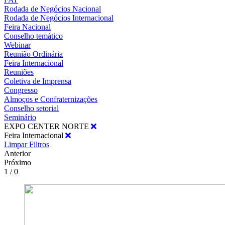
Rodada de Negócios Nacional
Rodada de Negócios Internacional
Feira Nacional
Conselho temático
Webinar
Reunião Ordinária
Feira Internacional
Reuniões
Coletiva de Imprensa
Congresso
Almoços e Confraternizações
Conselho setorial
Seminário
EXPO CENTER NORTE
Feira Internacional
Limpar Filtros
Anterior
Próximo
1 / 0