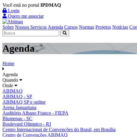
Você está no portal
IPDMAQ
Login
Quero me associar
Sobre
Nossos Serviços
Agenda
Cursos
Normas
Projetos
Notícias
Con
Agenda
Home
Agenda
Quando
Onde
ABIMAQ
ABIMAQ - SP
ABIMAQ SP e online
Arena Jaguariuna
Auditório Albano Franco - FIEPA
Blumenau - SC
Boulevard Olimpico - RJ
Centro Internacional de Convenções do Brasil, em Brasília
Centro de Convenções ABIMAQ