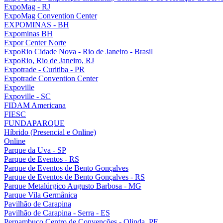
ExpoMag - RJ
ExpoMag Convention Center
EXPOMINAS - BH
Expominas BH
Expor Center Norte
ExpoRio Cidade Nova - Rio de Janeiro - Brasil
ExpoRio, Rio de Janeiro, RJ
Expotrade - Curitiba - PR
Expotrade Convention Center
Expoville
Expoville - SC
FIDAM Americana
FIESC
FUNDAPARQUE
Híbrido (Presencial e Online)
Online
Parque da Uva - SP
Parque de Eventos - RS
Parque de Eventos de Bento Gonçalves
Parque de Eventos de Bento Gonçalves - RS
Parque Metalúrgico Augusto Barbosa - MG
Parque Vila Germânica
Pavilhão de Carapina
Pavilhão de Carapina - Serra - ES
Pernambuco Centro de Convenções - Olinda, PE