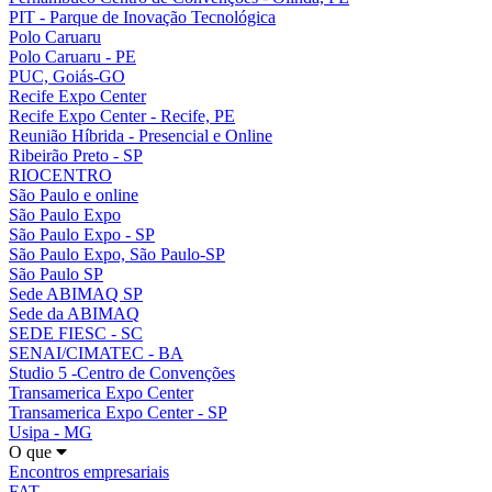
PIT - Parque de Inovação Tecnológica
Polo Caruaru
Polo Caruaru - PE
PUC, Goiás-GO
Recife Expo Center
Recife Expo Center - Recife, PE
Reunião Híbrida - Presencial e Online
Ribeirão Preto - SP
RIOCENTRO
São Paulo e online
São Paulo Expo
São Paulo Expo - SP
São Paulo Expo, São Paulo-SP
São Paulo SP
Sede ABIMAQ SP
Sede da ABIMAQ
SEDE FIESC - SC
SENAI/CIMATEC - BA
Studio 5 -Centro de Convenções
Transamerica Expo Center
Transamerica Expo Center - SP
Usipa - MG
O que
Encontros empresariais
FAT