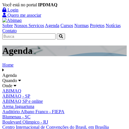
Você está no portal
IPDMAQ
Login
Quero me associar
Sobre
Nossos Serviços
Agenda
Cursos
Normas
Projetos
Notícias
Contato
Agenda
Home
Agenda
Quando
Onde
ABIMAQ
ABIMAQ - SP
ABIMAQ SP e online
Arena Jaguariuna
Auditório Albano Franco - FIEPA
Blumenau - SC
Boulevard Olimpico - RJ
Centro Internacional de Convenções do Brasil, em Brasília