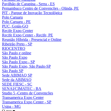
Pavilhão de Carapina - Serra - ES
Pernambuco Centro de Convenções - Olinda, PE
PIT - Parque de Inovação Tecnológica
Polo Caruaru
Polo Caruaru - PE
PUC, Goiás-GO
Recife Expo Center
Recife Expo Center - Recife, PE
Reunião Híbrida - Presencial e Online
Ribeirão Preto - SP
RIOCENTRO
São Paulo e online
São Paulo Expo
São Paulo Expo - SP
São Paulo Expo, São Paulo-SP
São Paulo SP
Sede ABIMAQ SP
Sede da ABIMAQ
SEDE FIESC - SC
SENAI/CIMATEC - BA
Studio 5 -Centro de Convenções
Transamerica Expo Center
Transamerica Expo Center - SP
Usipa - MG
O que