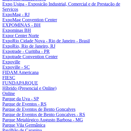
Expo Usipa - Exposição Industrial, Comercial e de Prestação de
Serviços
ExpoMag - RJ
ExpoMag Convention Center
EXPOMINAS - BH
Expominas BH
Expor Center Norte
ExpoRio Cidade Nova - Rio de Janeiro - Brasil
ExpoRio, Rio de Janeiro, RJ
Expotrade - Curitiba - PR
Expotrade Convention Center
Expoville
Expoville - SC
FIDAM Americana
FIESC
FUNDAPARQUE
Híbrido (Presencial e Online)
Online
Parque da Uva - SP
Parque de Eventos - RS
Parque de Eventos de Bento Gonçalves
Parque de Eventos de Bento Gonçalves - RS
Parque Metalúrgico Augusto Barbosa - MG
Parque Vila Germânica
Pavilhão de Carapina