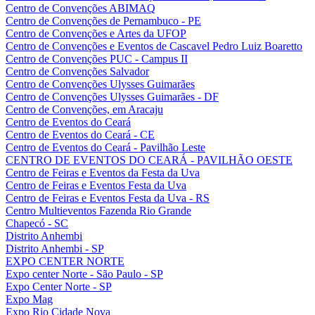
Centro de Convenções ABIMAQ
Centro de Convenções de Pernambuco - PE
Centro de Convenções e Artes da UFOP
Centro de Convenções e Eventos de Cascavel Pedro Luiz Boaretto
Centro de Convenções PUC - Campus II
Centro de Convenções Salvador
Centro de Convenções Ulysses Guimarães
Centro de Convenções Ulysses Guimarães - DF
Centro de Convenções, em Aracaju
Centro de Eventos do Ceará
Centro de Eventos do Ceará - CE
Centro de Eventos do Ceará - Pavilhão Leste
CENTRO DE EVENTOS DO CEARÁ - PAVILHÃO OESTE
Centro de Feiras e Eventos da Festa da Uva
Centro de Feiras e Eventos Festa da Uva
Centro de Feiras e Eventos Festa da Uva - RS
Centro Multieventos Fazenda Rio Grande
Chapecó - SC
Distrito Anhembi
Distrito Anhembi - SP
EXPO CENTER NORTE
Expo center Norte - São Paulo - SP
Expo Center Norte - SP
Expo Mag
Expo Rio Cidade Nova