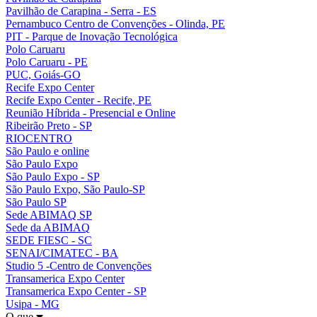
Pavilhão de Carapina - Serra - ES
Pernambuco Centro de Convenções - Olinda, PE
PIT - Parque de Inovação Tecnológica
Polo Caruaru
Polo Caruaru - PE
PUC, Goiás-GO
Recife Expo Center
Recife Expo Center - Recife, PE
Reunião Híbrida - Presencial e Online
Ribeirão Preto - SP
RIOCENTRO
São Paulo e online
São Paulo Expo
São Paulo Expo - SP
São Paulo Expo, São Paulo-SP
São Paulo SP
Sede ABIMAQ SP
Sede da ABIMAQ
SEDE FIESC - SC
SENAI/CIMATEC - BA
Studio 5 -Centro de Convenções
Transamerica Expo Center
Transamerica Expo Center - SP
Usipa - MG
O que