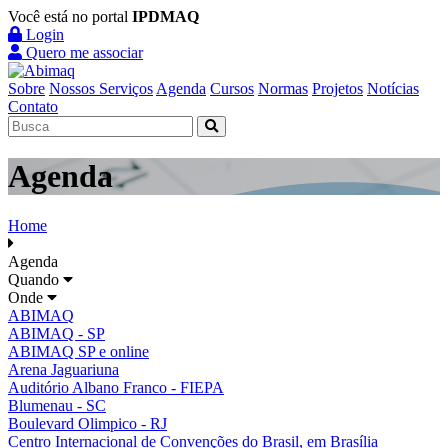
Você está no portal
IPDMAQ
Login
Quero me associar
Sobre
Nossos Serviços
Agenda
Cursos
Normas
Projetos
Notícias
Contato
Agenda
Home
Agenda
Quando
Onde
ABIMAQ
ABIMAQ - SP
ABIMAQ SP e online
Arena Jaguariuna
Auditório Albano Franco - FIEPA
Blumenau - SC
Boulevard Olimpico - RJ
Centro Internacional de Convenções do Brasil, em Brasília