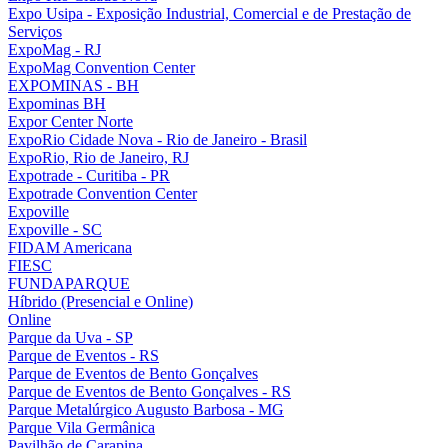
Expo Usipa - Exposição Industrial, Comercial e de Prestação de
Serviços
ExpoMag - RJ
ExpoMag Convention Center
EXPOMINAS - BH
Expominas BH
Expor Center Norte
ExpoRio Cidade Nova - Rio de Janeiro - Brasil
ExpoRio, Rio de Janeiro, RJ
Expotrade - Curitiba - PR
Expotrade Convention Center
Expoville
Expoville - SC
FIDAM Americana
FIESC
FUNDAPARQUE
Híbrido (Presencial e Online)
Online
Parque da Uva - SP
Parque de Eventos - RS
Parque de Eventos de Bento Gonçalves
Parque de Eventos de Bento Gonçalves - RS
Parque Metalúrgico Augusto Barbosa - MG
Parque Vila Germânica
Pavilhão de Carapina