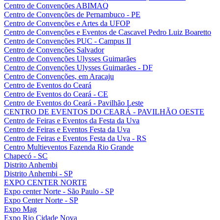
Centro de Convenções ABIMAQ
Centro de Convenções de Pernambuco - PE
Centro de Convenções e Artes da UFOP
Centro de Convenções e Eventos de Cascavel Pedro Luiz Boaretto
Centro de Convenções PUC - Campus II
Centro de Convenções Salvador
Centro de Convenções Ulysses Guimarães
Centro de Convenções Ulysses Guimarães - DF
Centro de Convenções, em Aracaju
Centro de Eventos do Ceará
Centro de Eventos do Ceará - CE
Centro de Eventos do Ceará - Pavilhão Leste
CENTRO DE EVENTOS DO CEARÁ - PAVILHÃO OESTE
Centro de Feiras e Eventos da Festa da Uva
Centro de Feiras e Eventos Festa da Uva
Centro de Feiras e Eventos Festa da Uva - RS
Centro Multieventos Fazenda Rio Grande
Chapecó - SC
Distrito Anhembi
Distrito Anhembi - SP
EXPO CENTER NORTE
Expo center Norte - São Paulo - SP
Expo Center Norte - SP
Expo Mag
Expo Rio Cidade Nova