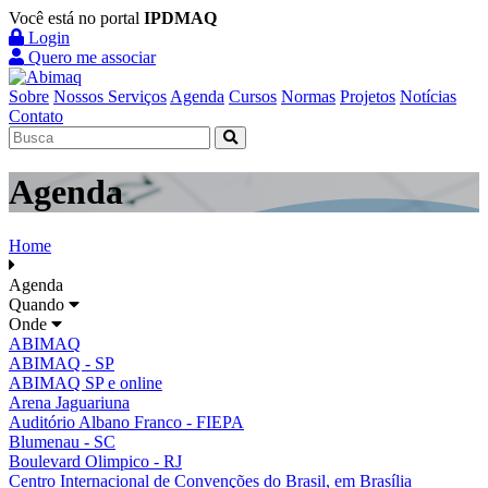
Você está no portal
IPDMAQ
Login
Quero me associar
Sobre
Nossos Serviços
Agenda
Cursos
Normas
Projetos
Notícias
Contato
Agenda
Home
Agenda
Quando
Onde
ABIMAQ
ABIMAQ - SP
ABIMAQ SP e online
Arena Jaguariuna
Auditório Albano Franco - FIEPA
Blumenau - SC
Boulevard Olimpico - RJ
Centro Internacional de Convenções do Brasil, em Brasília