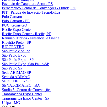
Pavilhão de Carapina - Serra - ES
Pernambuco Centro de Convenções - Olinda, PE
PIT - Parque de Inovação Tecnológica
Polo Caruaru
Polo Caruaru - PE
PUC, Goiás-GO
Recife Expo Center
Recife Expo Center - Recife, PE
Reunião Híbrida - Presencial e Online
Ribeirão Preto - SP
RIOCENTRO
São Paulo e online
São Paulo Expo
São Paulo Expo - SP
São Paulo Expo, São Paulo-SP
São Paulo SP
Sede ABIMAQ SP
Sede da ABIMAQ
SEDE FIESC - SC
SENAI/CIMATEC - BA
Studio 5 -Centro de Convenções
Transamerica Expo Center
Transamerica Expo Center - SP
Usipa - MG
O que