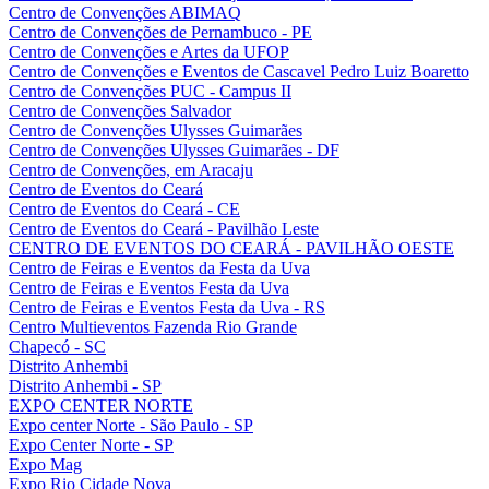
Centro de Convenções ABIMAQ
Centro de Convenções de Pernambuco - PE
Centro de Convenções e Artes da UFOP
Centro de Convenções e Eventos de Cascavel Pedro Luiz Boaretto
Centro de Convenções PUC - Campus II
Centro de Convenções Salvador
Centro de Convenções Ulysses Guimarães
Centro de Convenções Ulysses Guimarães - DF
Centro de Convenções, em Aracaju
Centro de Eventos do Ceará
Centro de Eventos do Ceará - CE
Centro de Eventos do Ceará - Pavilhão Leste
CENTRO DE EVENTOS DO CEARÁ - PAVILHÃO OESTE
Centro de Feiras e Eventos da Festa da Uva
Centro de Feiras e Eventos Festa da Uva
Centro de Feiras e Eventos Festa da Uva - RS
Centro Multieventos Fazenda Rio Grande
Chapecó - SC
Distrito Anhembi
Distrito Anhembi - SP
EXPO CENTER NORTE
Expo center Norte - São Paulo - SP
Expo Center Norte - SP
Expo Mag
Expo Rio Cidade Nova