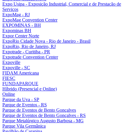
Expo Usipa - Exposição Industrial, Comercial e de Prestação de
Serviços
ExpoMag - RJ
ExpoMag Convention Center
EXPOMINAS - BH
Expominas BH
Expor Center Norte
ExpoRio Cidade Nova - Rio de Janeiro - Brasil
ExpoRio, Rio de Janeiro, RJ
Expotrade - Curitiba - PR
Expotrade Convention Center
Expoville
Expoville - SC
FIDAM Americana
FIESC
FUNDAPARQUE
Híbrido (Presencial e Online)
Online
Parque da Uva - SP
Parque de Eventos - RS
Parque de Eventos de Bento Gonçalves
Parque de Eventos de Bento Gonçalves - RS
Parque Metalúrgico Augusto Barbosa - MG
Parque Vila Germânica
Pavilhão de Carapina