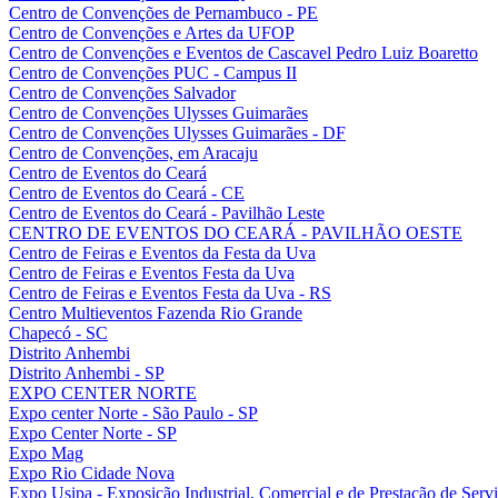
Centro de Convenções de Pernambuco - PE
Centro de Convenções e Artes da UFOP
Centro de Convenções e Eventos de Cascavel Pedro Luiz Boaretto
Centro de Convenções PUC - Campus II
Centro de Convenções Salvador
Centro de Convenções Ulysses Guimarães
Centro de Convenções Ulysses Guimarães - DF
Centro de Convenções, em Aracaju
Centro de Eventos do Ceará
Centro de Eventos do Ceará - CE
Centro de Eventos do Ceará - Pavilhão Leste
CENTRO DE EVENTOS DO CEARÁ - PAVILHÃO OESTE
Centro de Feiras e Eventos da Festa da Uva
Centro de Feiras e Eventos Festa da Uva
Centro de Feiras e Eventos Festa da Uva - RS
Centro Multieventos Fazenda Rio Grande
Chapecó - SC
Distrito Anhembi
Distrito Anhembi - SP
EXPO CENTER NORTE
Expo center Norte - São Paulo - SP
Expo Center Norte - SP
Expo Mag
Expo Rio Cidade Nova
Expo Usipa - Exposição Industrial, Comercial e de Prestação de Serv