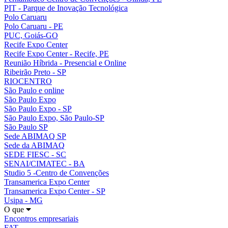
PIT - Parque de Inovação Tecnológica
Polo Caruaru
Polo Caruaru - PE
PUC, Goiás-GO
Recife Expo Center
Recife Expo Center - Recife, PE
Reunião Híbrida - Presencial e Online
Ribeirão Preto - SP
RIOCENTRO
São Paulo e online
São Paulo Expo
São Paulo Expo - SP
São Paulo Expo, São Paulo-SP
São Paulo SP
Sede ABIMAQ SP
Sede da ABIMAQ
SEDE FIESC - SC
SENAI/CIMATEC - BA
Studio 5 -Centro de Convenções
Transamerica Expo Center
Transamerica Expo Center - SP
Usipa - MG
O que
Encontros empresariais
FAT