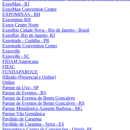
ExpoMag - RJ
ExpoMag Convention Center
EXPOMINAS - BH
Expominas BH
Expor Center Norte
ExpoRio Cidade Nova - Rio de Janeiro - Brasil
ExpoRio, Rio de Janeiro, RJ
Expotrade - Curitiba - PR
Expotrade Convention Center
Expoville
Expoville - SC
FIDAM Americana
FIESC
FUNDAPARQUE
Híbrido (Presencial e Online)
Online
Parque da Uva - SP
Parque de Eventos - RS
Parque de Eventos de Bento Gonçalves
Parque de Eventos de Bento Gonçalves - RS
Parque Metalúrgico Augusto Barbosa - MG
Parque Vila Germânica
Pavilhão de Carapina
Pavilhão de Carapina - Serra - ES
Pernambuco Centro de Convenções - Olinda, PE