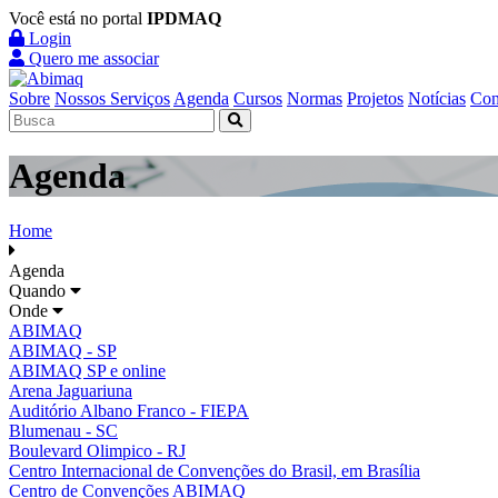
Você está no portal
IPDMAQ
Login
Quero me associar
Sobre
Nossos Serviços
Agenda
Cursos
Normas
Projetos
Notícias
Con
Agenda
Home
Agenda
Quando
Onde
ABIMAQ
ABIMAQ - SP
ABIMAQ SP e online
Arena Jaguariuna
Auditório Albano Franco - FIEPA
Blumenau - SC
Boulevard Olimpico - RJ
Centro Internacional de Convenções do Brasil, em Brasília
Centro de Convenções ABIMAQ