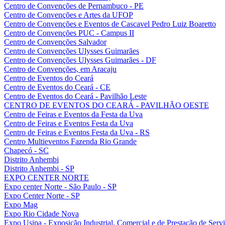
Centro de Convenções de Pernambuco - PE
Centro de Convenções e Artes da UFOP
Centro de Convenções e Eventos de Cascavel Pedro Luiz Boaretto
Centro de Convenções PUC - Campus II
Centro de Convenções Salvador
Centro de Convenções Ulysses Guimarães
Centro de Convenções Ulysses Guimarães - DF
Centro de Convenções, em Aracaju
Centro de Eventos do Ceará
Centro de Eventos do Ceará - CE
Centro de Eventos do Ceará - Pavilhão Leste
CENTRO DE EVENTOS DO CEARÁ - PAVILHÃO OESTE
Centro de Feiras e Eventos da Festa da Uva
Centro de Feiras e Eventos Festa da Uva
Centro de Feiras e Eventos Festa da Uva - RS
Centro Multieventos Fazenda Rio Grande
Chapecó - SC
Distrito Anhembi
Distrito Anhembi - SP
EXPO CENTER NORTE
Expo center Norte - São Paulo - SP
Expo Center Norte - SP
Expo Mag
Expo Rio Cidade Nova
Expo Usipa - Exposição Industrial, Comercial e de Prestação de Serv