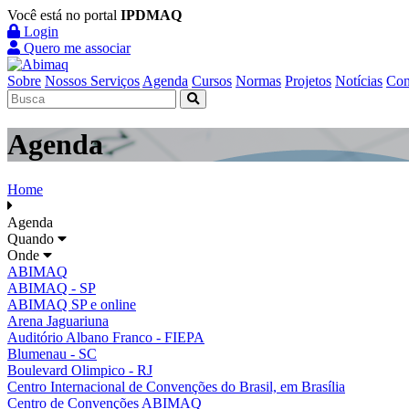
Você está no portal
IPDMAQ
Login
Quero me associar
Sobre
Nossos Serviços
Agenda
Cursos
Normas
Projetos
Notícias
Con
Agenda
Home
Agenda
Quando
Onde
ABIMAQ
ABIMAQ - SP
ABIMAQ SP e online
Arena Jaguariuna
Auditório Albano Franco - FIEPA
Blumenau - SC
Boulevard Olimpico - RJ
Centro Internacional de Convenções do Brasil, em Brasília
Centro de Convenções ABIMAQ