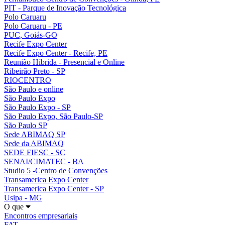
PIT - Parque de Inovação Tecnológica
Polo Caruaru
Polo Caruaru - PE
PUC, Goiás-GO
Recife Expo Center
Recife Expo Center - Recife, PE
Reunião Híbrida - Presencial e Online
Ribeirão Preto - SP
RIOCENTRO
São Paulo e online
São Paulo Expo
São Paulo Expo - SP
São Paulo Expo, São Paulo-SP
São Paulo SP
Sede ABIMAQ SP
Sede da ABIMAQ
SEDE FIESC - SC
SENAI/CIMATEC - BA
Studio 5 -Centro de Convenções
Transamerica Expo Center
Transamerica Expo Center - SP
Usipa - MG
O que
Encontros empresariais
FAT