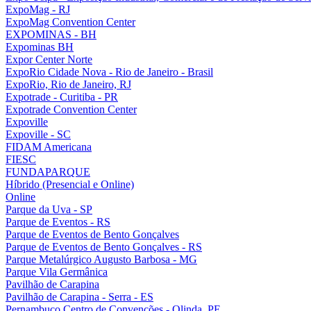
ExpoMag - RJ
ExpoMag Convention Center
EXPOMINAS - BH
Expominas BH
Expor Center Norte
ExpoRio Cidade Nova - Rio de Janeiro - Brasil
ExpoRio, Rio de Janeiro, RJ
Expotrade - Curitiba - PR
Expotrade Convention Center
Expoville
Expoville - SC
FIDAM Americana
FIESC
FUNDAPARQUE
Híbrido (Presencial e Online)
Online
Parque da Uva - SP
Parque de Eventos - RS
Parque de Eventos de Bento Gonçalves
Parque de Eventos de Bento Gonçalves - RS
Parque Metalúrgico Augusto Barbosa - MG
Parque Vila Germânica
Pavilhão de Carapina
Pavilhão de Carapina - Serra - ES
Pernambuco Centro de Convenções - Olinda, PE