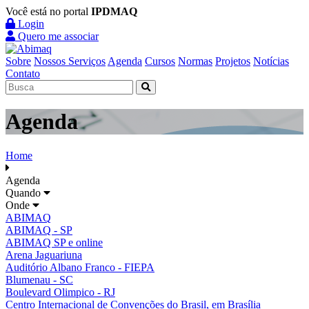
Você está no portal
IPDMAQ
Login
Quero me associar
Sobre
Nossos Serviços
Agenda
Cursos
Normas
Projetos
Notícias
Contato
Agenda
Home
Agenda
Quando
Onde
ABIMAQ
ABIMAQ - SP
ABIMAQ SP e online
Arena Jaguariuna
Auditório Albano Franco - FIEPA
Blumenau - SC
Boulevard Olimpico - RJ
Centro Internacional de Convenções do Brasil, em Brasília