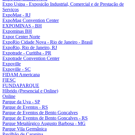
Expo Usipa - Exposição Industrial, Comercial e de Prestação de
Serviços
ExpoMag - RJ
ExpoMag Convention Center
EXPOMINAS - BH
Expominas BH
Expor Center Norte
ExpoRio Cidade Nova - Rio de Janeiro - Brasil
ExpoRio, Rio de Janeiro, RJ
Expotrade - Curitiba - PR
Expotrade Convention Center
Expoville
Expoville - SC
FIDAM Americana
FIESC
FUNDAPARQUE
Híbrido (Presencial e Online)
Online
Parque da Uva - SP
Parque de Eventos - RS
Parque de Eventos de Bento Gonçalves
Parque de Eventos de Bento Gonçalves - RS
Parque Metalúrgico Augusto Barbosa - MG
Parque Vila Germânica
Pavilhão de Carapina