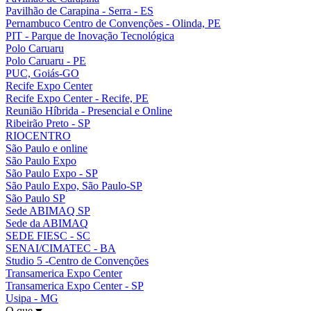
Pavilhão de Carapina - Serra - ES
Pernambuco Centro de Convenções - Olinda, PE
PIT - Parque de Inovação Tecnológica
Polo Caruaru
Polo Caruaru - PE
PUC, Goiás-GO
Recife Expo Center
Recife Expo Center - Recife, PE
Reunião Híbrida - Presencial e Online
Ribeirão Preto - SP
RIOCENTRO
São Paulo e online
São Paulo Expo
São Paulo Expo - SP
São Paulo Expo, São Paulo-SP
São Paulo SP
Sede ABIMAQ SP
Sede da ABIMAQ
SEDE FIESC - SC
SENAI/CIMATEC - BA
Studio 5 -Centro de Convenções
Transamerica Expo Center
Transamerica Expo Center - SP
Usipa - MG
O que