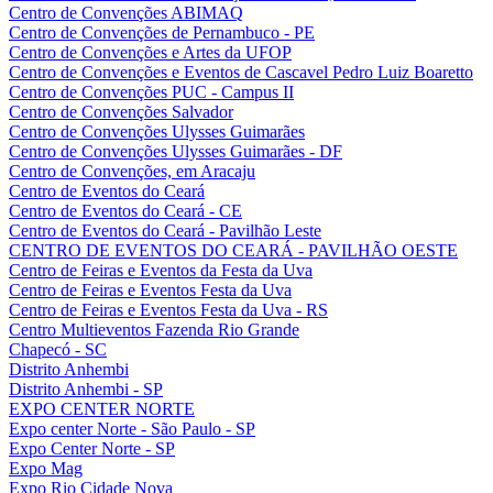
Centro de Convenções ABIMAQ
Centro de Convenções de Pernambuco - PE
Centro de Convenções e Artes da UFOP
Centro de Convenções e Eventos de Cascavel Pedro Luiz Boaretto
Centro de Convenções PUC - Campus II
Centro de Convenções Salvador
Centro de Convenções Ulysses Guimarães
Centro de Convenções Ulysses Guimarães - DF
Centro de Convenções, em Aracaju
Centro de Eventos do Ceará
Centro de Eventos do Ceará - CE
Centro de Eventos do Ceará - Pavilhão Leste
CENTRO DE EVENTOS DO CEARÁ - PAVILHÃO OESTE
Centro de Feiras e Eventos da Festa da Uva
Centro de Feiras e Eventos Festa da Uva
Centro de Feiras e Eventos Festa da Uva - RS
Centro Multieventos Fazenda Rio Grande
Chapecó - SC
Distrito Anhembi
Distrito Anhembi - SP
EXPO CENTER NORTE
Expo center Norte - São Paulo - SP
Expo Center Norte - SP
Expo Mag
Expo Rio Cidade Nova