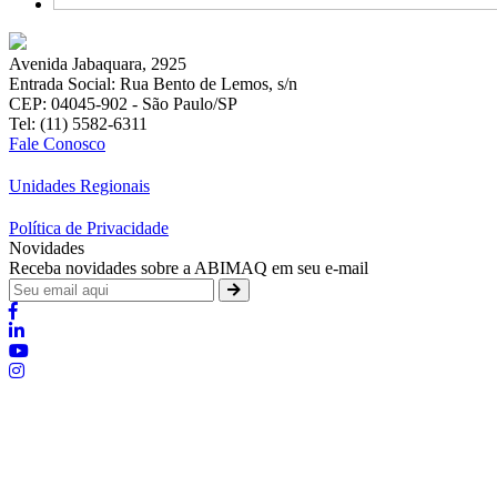
Avenida Jabaquara, 2925
Entrada Social: Rua Bento de Lemos, s/n
CEP: 04045-902 - São Paulo/SP
Tel: (11) 5582-6311
Fale Conosco
Unidades Regionais
Política de Privacidade
Novidades
Receba novidades sobre a ABIMAQ em seu e-mail
Brasília - Distrito Federal
Endereço:
SHIS - QI 11 - Bloco "S"
E-mail:
relgov@abimaq.org.br