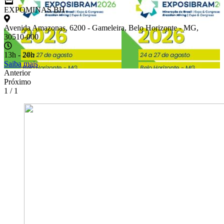
EXPOMINAS BH
Avenida Amazonas, 6200 - Gameleira, Belo Horizonte - MG,
30510-000
13h - 20h
Saiba mais
Anterior
Próximo
1 / 1