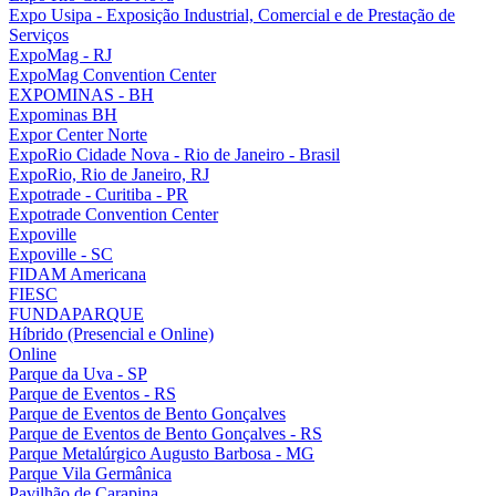
Expo Usipa - Exposição Industrial, Comercial e de Prestação de
Serviços
ExpoMag - RJ
ExpoMag Convention Center
EXPOMINAS - BH
Expominas BH
Expor Center Norte
ExpoRio Cidade Nova - Rio de Janeiro - Brasil
ExpoRio, Rio de Janeiro, RJ
Expotrade - Curitiba - PR
Expotrade Convention Center
Expoville
Expoville - SC
FIDAM Americana
FIESC
FUNDAPARQUE
Híbrido (Presencial e Online)
Online
Parque da Uva - SP
Parque de Eventos - RS
Parque de Eventos de Bento Gonçalves
Parque de Eventos de Bento Gonçalves - RS
Parque Metalúrgico Augusto Barbosa - MG
Parque Vila Germânica
Pavilhão de Carapina