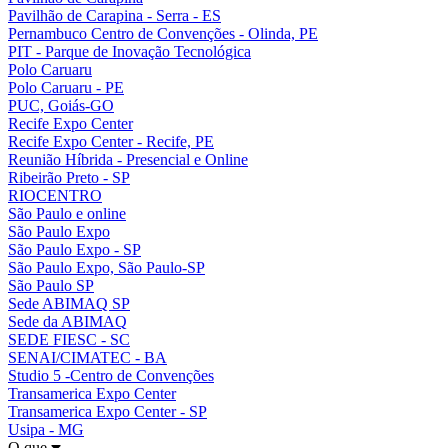
Pavilhão de Carapina - Serra - ES
Pernambuco Centro de Convenções - Olinda, PE
PIT - Parque de Inovação Tecnológica
Polo Caruaru
Polo Caruaru - PE
PUC, Goiás-GO
Recife Expo Center
Recife Expo Center - Recife, PE
Reunião Híbrida - Presencial e Online
Ribeirão Preto - SP
RIOCENTRO
São Paulo e online
São Paulo Expo
São Paulo Expo - SP
São Paulo Expo, São Paulo-SP
São Paulo SP
Sede ABIMAQ SP
Sede da ABIMAQ
SEDE FIESC - SC
SENAI/CIMATEC - BA
Studio 5 -Centro de Convenções
Transamerica Expo Center
Transamerica Expo Center - SP
Usipa - MG
O que