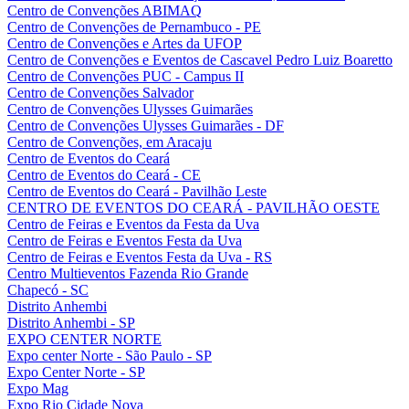
Centro de Convenções ABIMAQ
Centro de Convenções de Pernambuco - PE
Centro de Convenções e Artes da UFOP
Centro de Convenções e Eventos de Cascavel Pedro Luiz Boaretto
Centro de Convenções PUC - Campus II
Centro de Convenções Salvador
Centro de Convenções Ulysses Guimarães
Centro de Convenções Ulysses Guimarães - DF
Centro de Convenções, em Aracaju
Centro de Eventos do Ceará
Centro de Eventos do Ceará - CE
Centro de Eventos do Ceará - Pavilhão Leste
CENTRO DE EVENTOS DO CEARÁ - PAVILHÃO OESTE
Centro de Feiras e Eventos da Festa da Uva
Centro de Feiras e Eventos Festa da Uva
Centro de Feiras e Eventos Festa da Uva - RS
Centro Multieventos Fazenda Rio Grande
Chapecó - SC
Distrito Anhembi
Distrito Anhembi - SP
EXPO CENTER NORTE
Expo center Norte - São Paulo - SP
Expo Center Norte - SP
Expo Mag
Expo Rio Cidade Nova