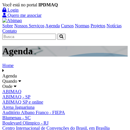
Você está no portal
IPDMAQ
Login
Quero me associar
Sobre
Nossos Serviços
Agenda
Cursos
Normas
Projetos
Notícias
Contato
Agenda
Home
Agenda
Quando
Onde
ABIMAQ
ABIMAQ - SP
ABIMAQ SP e online
Arena Jaguariuna
Auditório Albano Franco - FIEPA
Blumenau - SC
Boulevard Olimpico - RJ
Centro Internacional de Convenções do Brasil, em Brasília