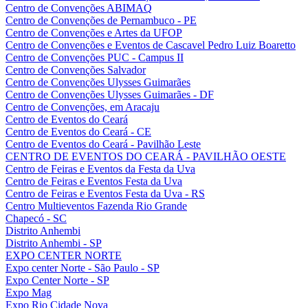
Centro de Convenções ABIMAQ
Centro de Convenções de Pernambuco - PE
Centro de Convenções e Artes da UFOP
Centro de Convenções e Eventos de Cascavel Pedro Luiz Boaretto
Centro de Convenções PUC - Campus II
Centro de Convenções Salvador
Centro de Convenções Ulysses Guimarães
Centro de Convenções Ulysses Guimarães - DF
Centro de Convenções, em Aracaju
Centro de Eventos do Ceará
Centro de Eventos do Ceará - CE
Centro de Eventos do Ceará - Pavilhão Leste
CENTRO DE EVENTOS DO CEARÁ - PAVILHÃO OESTE
Centro de Feiras e Eventos da Festa da Uva
Centro de Feiras e Eventos Festa da Uva
Centro de Feiras e Eventos Festa da Uva - RS
Centro Multieventos Fazenda Rio Grande
Chapecó - SC
Distrito Anhembi
Distrito Anhembi - SP
EXPO CENTER NORTE
Expo center Norte - São Paulo - SP
Expo Center Norte - SP
Expo Mag
Expo Rio Cidade Nova