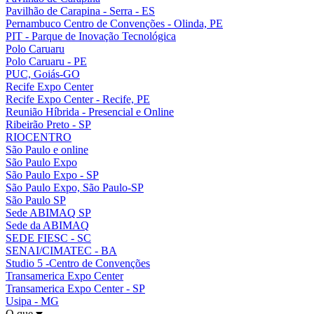
Pavilhão de Carapina - Serra - ES
Pernambuco Centro de Convenções - Olinda, PE
PIT - Parque de Inovação Tecnológica
Polo Caruaru
Polo Caruaru - PE
PUC, Goiás-GO
Recife Expo Center
Recife Expo Center - Recife, PE
Reunião Híbrida - Presencial e Online
Ribeirão Preto - SP
RIOCENTRO
São Paulo e online
São Paulo Expo
São Paulo Expo - SP
São Paulo Expo, São Paulo-SP
São Paulo SP
Sede ABIMAQ SP
Sede da ABIMAQ
SEDE FIESC - SC
SENAI/CIMATEC - BA
Studio 5 -Centro de Convenções
Transamerica Expo Center
Transamerica Expo Center - SP
Usipa - MG
O que