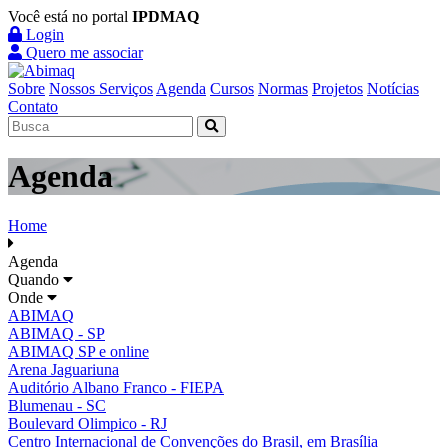
Você está no portal
IPDMAQ
Login
Quero me associar
Sobre
Nossos Serviços
Agenda
Cursos
Normas
Projetos
Notícias
Contato
Agenda
Home
Agenda
Quando
Onde
ABIMAQ
ABIMAQ - SP
ABIMAQ SP e online
Arena Jaguariuna
Auditório Albano Franco - FIEPA
Blumenau - SC
Boulevard Olimpico - RJ
Centro Internacional de Convenções do Brasil, em Brasília