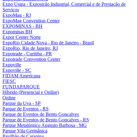
Expo Usipa - Exposição Industrial, Comercial e de Prestação de
Serviços
ExpoMag - RJ
ExpoMag Convention Center
EXPOMINAS - BH
Expominas BH
Expor Center Norte
ExpoRio Cidade Nova - Rio de Janeiro - Brasil
ExpoRio, Rio de Janeiro, RJ
Expotrade - Curitiba - PR
Expotrade Convention Center
Expoville
Expoville - SC
FIDAM Americana
FIESC
FUNDAPARQUE
Híbrido (Presencial e Online)
Online
Parque da Uva - SP
Parque de Eventos - RS
Parque de Eventos de Bento Gonçalves
Parque de Eventos de Bento Gonçalves - RS
Parque Metalúrgico Augusto Barbosa - MG
Parque Vila Germânica
Pavilhão de Carapina