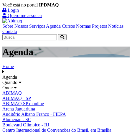
Você está no portal
IPDMAQ
Login
Quero me associar
Sobre
Nossos Serviços
Agenda
Cursos
Normas
Projetos
Notícias
Contato
Agenda
Home
Agenda
Quando
Onde
ABIMAQ
ABIMAQ - SP
ABIMAQ SP e online
Arena Jaguariuna
Auditório Albano Franco - FIEPA
Blumenau - SC
Boulevard Olimpico - RJ
Centro Internacional de Convenções do Brasil, em Brasília