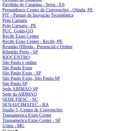
Pavilhão de Carapina - Serra - ES
Pernambuco Centro de Convenções - Olinda, PE
PIT - Parque de Inovação Tecnológica
Polo Caruaru
Polo Caruaru - PE
PUC, Goiás-GO
Recife Expo Center
Recife Expo Center - Recife, PE
Reunião Híbrida - Presencial e Online
Ribeirão Preto - SP
RIOCENTRO
São Paulo e online
São Paulo Expo
São Paulo Expo - SP
São Paulo Expo, São Paulo-SP
São Paulo SP
Sede ABIMAQ SP
Sede da ABIMAQ
SEDE FIESC - SC
SENAI/CIMATEC - BA
Studio 5 -Centro de Convenções
Transamerica Expo Center
Transamerica Expo Center - SP
Usipa - MG
O que