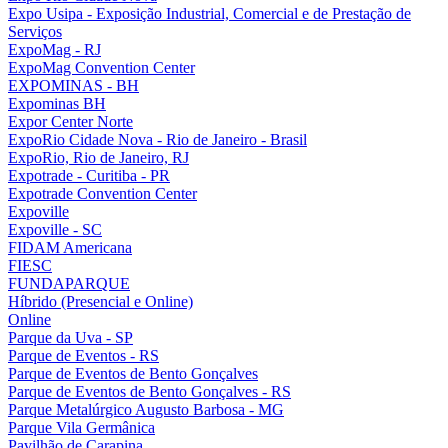
Expo Usipa - Exposição Industrial, Comercial e de Prestação de
Serviços
ExpoMag - RJ
ExpoMag Convention Center
EXPOMINAS - BH
Expominas BH
Expor Center Norte
ExpoRio Cidade Nova - Rio de Janeiro - Brasil
ExpoRio, Rio de Janeiro, RJ
Expotrade - Curitiba - PR
Expotrade Convention Center
Expoville
Expoville - SC
FIDAM Americana
FIESC
FUNDAPARQUE
Híbrido (Presencial e Online)
Online
Parque da Uva - SP
Parque de Eventos - RS
Parque de Eventos de Bento Gonçalves
Parque de Eventos de Bento Gonçalves - RS
Parque Metalúrgico Augusto Barbosa - MG
Parque Vila Germânica
Pavilhão de Carapina