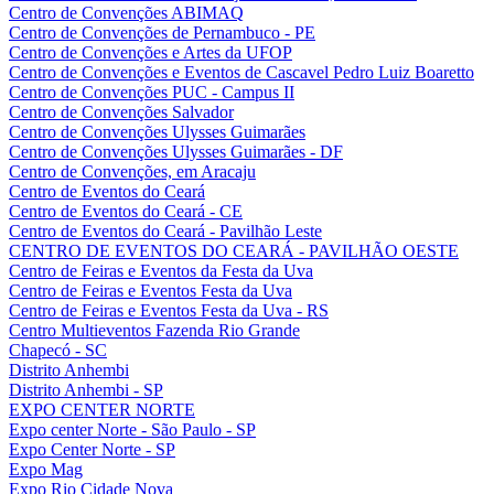
Centro de Convenções ABIMAQ
Centro de Convenções de Pernambuco - PE
Centro de Convenções e Artes da UFOP
Centro de Convenções e Eventos de Cascavel Pedro Luiz Boaretto
Centro de Convenções PUC - Campus II
Centro de Convenções Salvador
Centro de Convenções Ulysses Guimarães
Centro de Convenções Ulysses Guimarães - DF
Centro de Convenções, em Aracaju
Centro de Eventos do Ceará
Centro de Eventos do Ceará - CE
Centro de Eventos do Ceará - Pavilhão Leste
CENTRO DE EVENTOS DO CEARÁ - PAVILHÃO OESTE
Centro de Feiras e Eventos da Festa da Uva
Centro de Feiras e Eventos Festa da Uva
Centro de Feiras e Eventos Festa da Uva - RS
Centro Multieventos Fazenda Rio Grande
Chapecó - SC
Distrito Anhembi
Distrito Anhembi - SP
EXPO CENTER NORTE
Expo center Norte - São Paulo - SP
Expo Center Norte - SP
Expo Mag
Expo Rio Cidade Nova