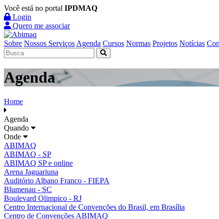
Você está no portal
IPDMAQ
Login
Quero me associar
Sobre
Nossos Serviços
Agenda
Cursos
Normas
Projetos
Notícias
Con
Agenda
Home
Agenda
Quando
Onde
ABIMAQ
ABIMAQ - SP
ABIMAQ SP e online
Arena Jaguariuna
Auditório Albano Franco - FIEPA
Blumenau - SC
Boulevard Olimpico - RJ
Centro Internacional de Convenções do Brasil, em Brasília
Centro de Convenções ABIMAQ