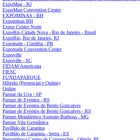
ExpoMag - RJ
ExpoMag Convention Center
EXPOMINAS - BH
Expominas BH
Expor Center Norte
ExpoRio Cidade Nova - Rio de Janeiro - Brasil
ExpoRio, Rio de Janeiro, RJ
Expotrade - Curitiba - PR
Expotrade Convention Center
Expoville
Expoville - SC
FIDAM Americana
FIESC
FUNDAPARQUE
Híbrido (Presencial e Online)
Online
Parque da Uva - SP
Parque de Eventos - RS
Parque de Eventos de Bento Gonçalves
Parque de Eventos de Bento Gonçalves - RS
Parque Metalúrgico Augusto Barbosa - MG
Parque Vila Germânica
Pavilhão de Carapina
Pavilhão de Carapina - Serra - ES
Pernambuco Centro de Convenções - Olinda, PE