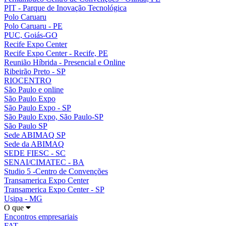
PIT - Parque de Inovação Tecnológica
Polo Caruaru
Polo Caruaru - PE
PUC, Goiás-GO
Recife Expo Center
Recife Expo Center - Recife, PE
Reunião Híbrida - Presencial e Online
Ribeirão Preto - SP
RIOCENTRO
São Paulo e online
São Paulo Expo
São Paulo Expo - SP
São Paulo Expo, São Paulo-SP
São Paulo SP
Sede ABIMAQ SP
Sede da ABIMAQ
SEDE FIESC - SC
SENAI/CIMATEC - BA
Studio 5 -Centro de Convenções
Transamerica Expo Center
Transamerica Expo Center - SP
Usipa - MG
O que
Encontros empresariais
FAT