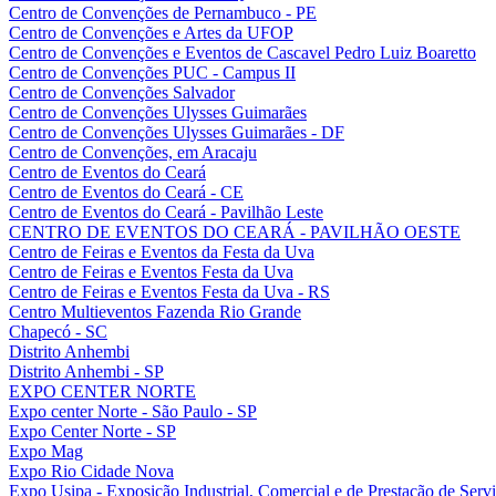
Centro de Convenções de Pernambuco - PE
Centro de Convenções e Artes da UFOP
Centro de Convenções e Eventos de Cascavel Pedro Luiz Boaretto
Centro de Convenções PUC - Campus II
Centro de Convenções Salvador
Centro de Convenções Ulysses Guimarães
Centro de Convenções Ulysses Guimarães - DF
Centro de Convenções, em Aracaju
Centro de Eventos do Ceará
Centro de Eventos do Ceará - CE
Centro de Eventos do Ceará - Pavilhão Leste
CENTRO DE EVENTOS DO CEARÁ - PAVILHÃO OESTE
Centro de Feiras e Eventos da Festa da Uva
Centro de Feiras e Eventos Festa da Uva
Centro de Feiras e Eventos Festa da Uva - RS
Centro Multieventos Fazenda Rio Grande
Chapecó - SC
Distrito Anhembi
Distrito Anhembi - SP
EXPO CENTER NORTE
Expo center Norte - São Paulo - SP
Expo Center Norte - SP
Expo Mag
Expo Rio Cidade Nova
Expo Usipa - Exposição Industrial, Comercial e de Prestação de Serv