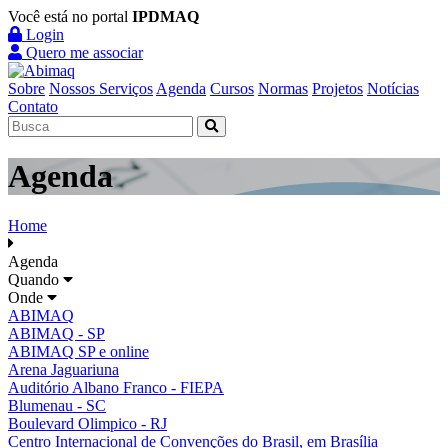
Você está no portal
IPDMAQ
Login
Quero me associar
Sobre
Nossos Serviços
Agenda
Cursos
Normas
Projetos
Notícias
Contato
Agenda
Home
Agenda
Quando
Onde
ABIMAQ
ABIMAQ - SP
ABIMAQ SP e online
Arena Jaguariuna
Auditório Albano Franco - FIEPA
Blumenau - SC
Boulevard Olimpico - RJ
Centro Internacional de Convenções do Brasil, em Brasília