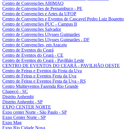
Centro de Convenções ABIMAQ
Centro de Convenções de Pernambuco - PE
Centro de Convenções e Artes da UFOP
Centro de Convenções e Eventos de Cascavel Pedro Luiz Boaretto
Centro de Convenções PUC - Campus II
Centro de Convenções Salvador
Centro de Convenções Ulysses Guimarães
Centro de Convenções Ulysses Guimarães - DF
Centro de Convenções, em Aracaju
Centro de Eventos do Ceará
Centro de Eventos do Ceará - CE
Centro de Eventos do Ceará - Pavilhão Leste
CENTRO DE EVENTOS DO CEARÁ - PAVILHÃO OESTE
Centro de Feiras e Eventos da Festa da Uva
Centro de Feiras e Eventos Festa da Uva
Centro de Feiras e Eventos Festa da Uva - RS
Centro Multieventos Fazenda Rio Grande
Chapecó - SC
Distrito Anhembi
Distrito Anhembi - SP
EXPO CENTER NORTE
Expo center Norte - São Paulo - SP
Expo Center Norte - SP
Expo Mag
Expo Rio Cidade Nova