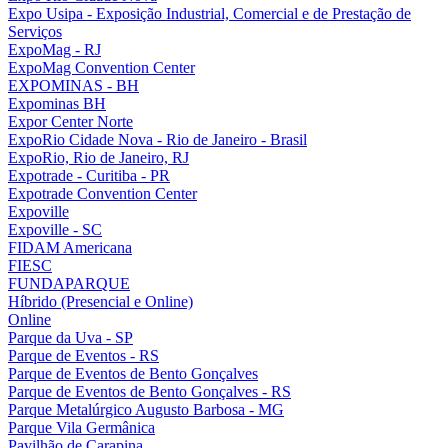
Expo Usipa - Exposição Industrial, Comercial e de Prestação de
Serviços
ExpoMag - RJ
ExpoMag Convention Center
EXPOMINAS - BH
Expominas BH
Expor Center Norte
ExpoRio Cidade Nova - Rio de Janeiro - Brasil
ExpoRio, Rio de Janeiro, RJ
Expotrade - Curitiba - PR
Expotrade Convention Center
Expoville
Expoville - SC
FIDAM Americana
FIESC
FUNDAPARQUE
Híbrido (Presencial e Online)
Online
Parque da Uva - SP
Parque de Eventos - RS
Parque de Eventos de Bento Gonçalves
Parque de Eventos de Bento Gonçalves - RS
Parque Metalúrgico Augusto Barbosa - MG
Parque Vila Germânica
Pavilhão de Carapina