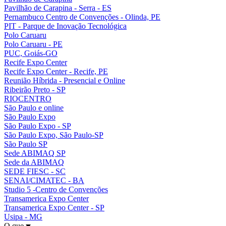
Pavilhão de Carapina - Serra - ES
Pernambuco Centro de Convenções - Olinda, PE
PIT - Parque de Inovação Tecnológica
Polo Caruaru
Polo Caruaru - PE
PUC, Goiás-GO
Recife Expo Center
Recife Expo Center - Recife, PE
Reunião Híbrida - Presencial e Online
Ribeirão Preto - SP
RIOCENTRO
São Paulo e online
São Paulo Expo
São Paulo Expo - SP
São Paulo Expo, São Paulo-SP
São Paulo SP
Sede ABIMAQ SP
Sede da ABIMAQ
SEDE FIESC - SC
SENAI/CIMATEC - BA
Studio 5 -Centro de Convenções
Transamerica Expo Center
Transamerica Expo Center - SP
Usipa - MG
O que