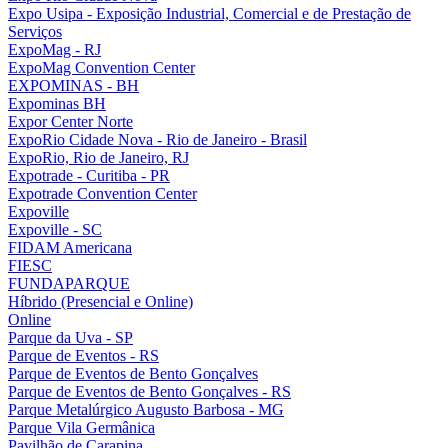
Expo Usipa - Exposição Industrial, Comercial e de Prestação de
Serviços
ExpoMag - RJ
ExpoMag Convention Center
EXPOMINAS - BH
Expominas BH
Expor Center Norte
ExpoRio Cidade Nova - Rio de Janeiro - Brasil
ExpoRio, Rio de Janeiro, RJ
Expotrade - Curitiba - PR
Expotrade Convention Center
Expoville
Expoville - SC
FIDAM Americana
FIESC
FUNDAPARQUE
Híbrido (Presencial e Online)
Online
Parque da Uva - SP
Parque de Eventos - RS
Parque de Eventos de Bento Gonçalves
Parque de Eventos de Bento Gonçalves - RS
Parque Metalúrgico Augusto Barbosa - MG
Parque Vila Germânica
Pavilhão de Carapina