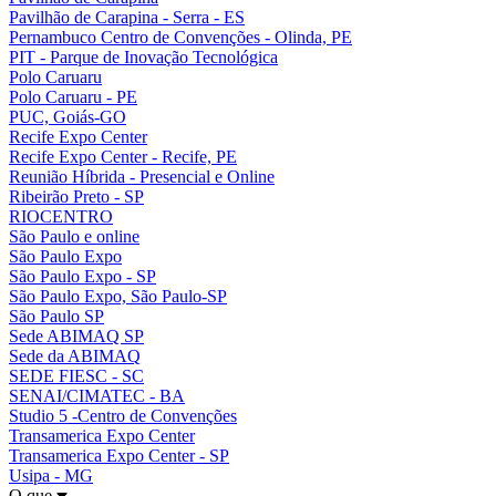
Pavilhão de Carapina - Serra - ES
Pernambuco Centro de Convenções - Olinda, PE
PIT - Parque de Inovação Tecnológica
Polo Caruaru
Polo Caruaru - PE
PUC, Goiás-GO
Recife Expo Center
Recife Expo Center - Recife, PE
Reunião Híbrida - Presencial e Online
Ribeirão Preto - SP
RIOCENTRO
São Paulo e online
São Paulo Expo
São Paulo Expo - SP
São Paulo Expo, São Paulo-SP
São Paulo SP
Sede ABIMAQ SP
Sede da ABIMAQ
SEDE FIESC - SC
SENAI/CIMATEC - BA
Studio 5 -Centro de Convenções
Transamerica Expo Center
Transamerica Expo Center - SP
Usipa - MG
O que