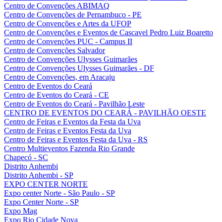
Centro de Convenções ABIMAQ
Centro de Convenções de Pernambuco - PE
Centro de Convenções e Artes da UFOP
Centro de Convenções e Eventos de Cascavel Pedro Luiz Boaretto
Centro de Convenções PUC - Campus II
Centro de Convenções Salvador
Centro de Convenções Ulysses Guimarães
Centro de Convenções Ulysses Guimarães - DF
Centro de Convenções, em Aracaju
Centro de Eventos do Ceará
Centro de Eventos do Ceará - CE
Centro de Eventos do Ceará - Pavilhão Leste
CENTRO DE EVENTOS DO CEARÁ - PAVILHÃO OESTE
Centro de Feiras e Eventos da Festa da Uva
Centro de Feiras e Eventos Festa da Uva
Centro de Feiras e Eventos Festa da Uva - RS
Centro Multieventos Fazenda Rio Grande
Chapecó - SC
Distrito Anhembi
Distrito Anhembi - SP
EXPO CENTER NORTE
Expo center Norte - São Paulo - SP
Expo Center Norte - SP
Expo Mag
Expo Rio Cidade Nova