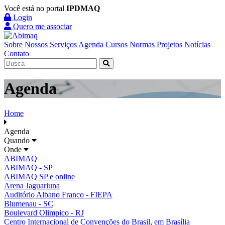
Você está no portal
IPDMAQ
Login
Quero me associar
Sobre
Nossos Serviços
Agenda
Cursos
Normas
Projetos
Notícias
Contato
Agenda
Home
Agenda
Quando
Onde
ABIMAQ
ABIMAQ - SP
ABIMAQ SP e online
Arena Jaguariuna
Auditório Albano Franco - FIEPA
Blumenau - SC
Boulevard Olimpico - RJ
Centro Internacional de Convenções do Brasil, em Brasília