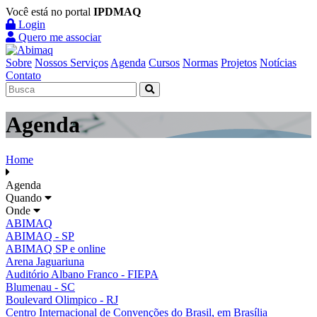
Você está no portal
IPDMAQ
Login
Quero me associar
Sobre
Nossos Serviços
Agenda
Cursos
Normas
Projetos
Notícias
Contato
Agenda
Home
Agenda
Quando
Onde
ABIMAQ
ABIMAQ - SP
ABIMAQ SP e online
Arena Jaguariuna
Auditório Albano Franco - FIEPA
Blumenau - SC
Boulevard Olimpico - RJ
Centro Internacional de Convenções do Brasil, em Brasília