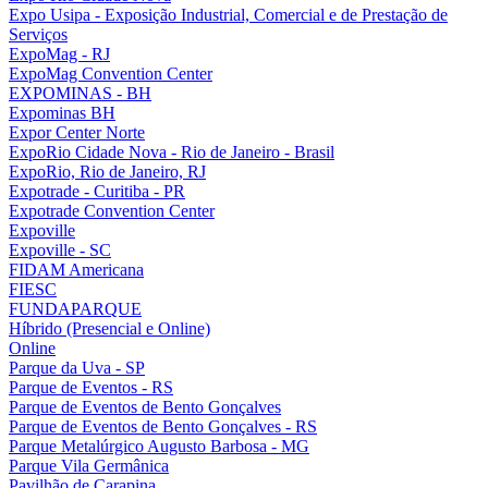
Expo Usipa - Exposição Industrial, Comercial e de Prestação de
Serviços
ExpoMag - RJ
ExpoMag Convention Center
EXPOMINAS - BH
Expominas BH
Expor Center Norte
ExpoRio Cidade Nova - Rio de Janeiro - Brasil
ExpoRio, Rio de Janeiro, RJ
Expotrade - Curitiba - PR
Expotrade Convention Center
Expoville
Expoville - SC
FIDAM Americana
FIESC
FUNDAPARQUE
Híbrido (Presencial e Online)
Online
Parque da Uva - SP
Parque de Eventos - RS
Parque de Eventos de Bento Gonçalves
Parque de Eventos de Bento Gonçalves - RS
Parque Metalúrgico Augusto Barbosa - MG
Parque Vila Germânica
Pavilhão de Carapina