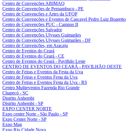
Centro de Convenções ABIMAQ
Centro de Convenções de Pernambuco - PE
Centro de Convenções e Artes da UFOP
Centro de Convenções e Eventos de Cascavel Pedro Luiz Boaretto
Centro de Convenções PUC - Campus II
Centro de Convenções Salvador
Centro de Convenções Ulysses Guimarães
Centro de Convenções Ulysses Guimarães - DF
Centro de Convenções, em Aracaju
Centro de Eventos do Ceará
Centro de Eventos do Ceará - CE
Centro de Eventos do Ceará - Pavilhão Leste
CENTRO DE EVENTOS DO CEARÁ - PAVILHÃO OESTE
Centro de Feiras e Eventos da Festa da Uva
Centro de Feiras e Eventos Festa da Uva
Centro de Feiras e Eventos Festa da Uva - RS
Centro Multieventos Fazenda Rio Grande
Chapecó - SC
Distrito Anhembi
Distrito Anhembi - SP
EXPO CENTER NORTE
Expo center Norte - São Paulo - SP
Expo Center Norte - SP
Expo Mag
Expo Rio Cidade Nova