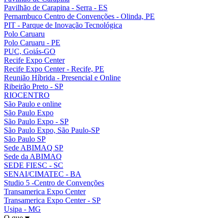
Pavilhão de Carapina - Serra - ES
Pernambuco Centro de Convenções - Olinda, PE
PIT - Parque de Inovação Tecnológica
Polo Caruaru
Polo Caruaru - PE
PUC, Goiás-GO
Recife Expo Center
Recife Expo Center - Recife, PE
Reunião Híbrida - Presencial e Online
Ribeirão Preto - SP
RIOCENTRO
São Paulo e online
São Paulo Expo
São Paulo Expo - SP
São Paulo Expo, São Paulo-SP
São Paulo SP
Sede ABIMAQ SP
Sede da ABIMAQ
SEDE FIESC - SC
SENAI/CIMATEC - BA
Studio 5 -Centro de Convenções
Transamerica Expo Center
Transamerica Expo Center - SP
Usipa - MG
O que