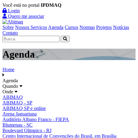
Você está no portal
IPDMAQ
Login
Quero me associar
Sobre
Nossos Serviços
Agenda
Cursos
Normas
Projetos
Notícias
Contato
Agenda
Home
Agenda
Quando
Onde
ABIMAQ
ABIMAQ - SP
ABIMAQ SP e online
Arena Jaguariuna
Auditório Albano Franco - FIEPA
Blumenau - SC
Boulevard Olimpico - RJ
Centro Internacional de Convenções do Brasil, em Brasília