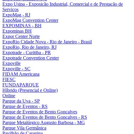
Expo Usipa - Exposição Industrial, Comercial e de Prestação de
Serviços
ExpoMag - RJ
ExpoMag Convention Center
EXPOMINAS - BH
Expominas BH
Expor Center Norte
ExpoRio Cidade Nova - Rio de Janeiro - Brasil
ExpoRio, Rio de Janeiro, RJ
Expotrade - Curitiba - PR
Expotrade Convention Center
Expoville
Expoville - SC
FIDAM Americana
FIESC
FUNDAPARQUE
Híbrido (Presencial e Online)
Online
Parque da Uva - SP
Parque de Eventos - RS
Parque de Eventos de Bento Gonçalves
Parque de Eventos de Bento Gonçalves - RS
Parque Metalúrgico Augusto Barbosa - MG
Parque Vila Germânica
Pavilhão de Carapina