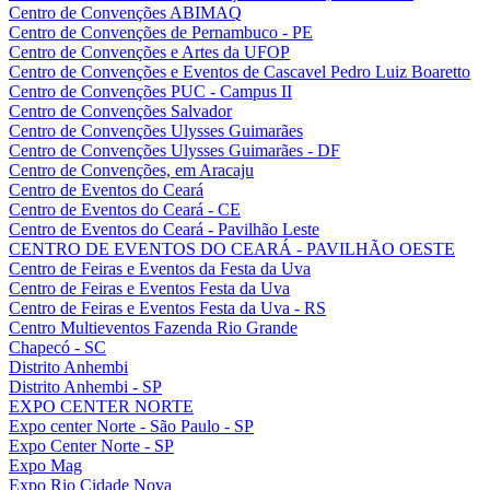
Centro de Convenções ABIMAQ
Centro de Convenções de Pernambuco - PE
Centro de Convenções e Artes da UFOP
Centro de Convenções e Eventos de Cascavel Pedro Luiz Boaretto
Centro de Convenções PUC - Campus II
Centro de Convenções Salvador
Centro de Convenções Ulysses Guimarães
Centro de Convenções Ulysses Guimarães - DF
Centro de Convenções, em Aracaju
Centro de Eventos do Ceará
Centro de Eventos do Ceará - CE
Centro de Eventos do Ceará - Pavilhão Leste
CENTRO DE EVENTOS DO CEARÁ - PAVILHÃO OESTE
Centro de Feiras e Eventos da Festa da Uva
Centro de Feiras e Eventos Festa da Uva
Centro de Feiras e Eventos Festa da Uva - RS
Centro Multieventos Fazenda Rio Grande
Chapecó - SC
Distrito Anhembi
Distrito Anhembi - SP
EXPO CENTER NORTE
Expo center Norte - São Paulo - SP
Expo Center Norte - SP
Expo Mag
Expo Rio Cidade Nova