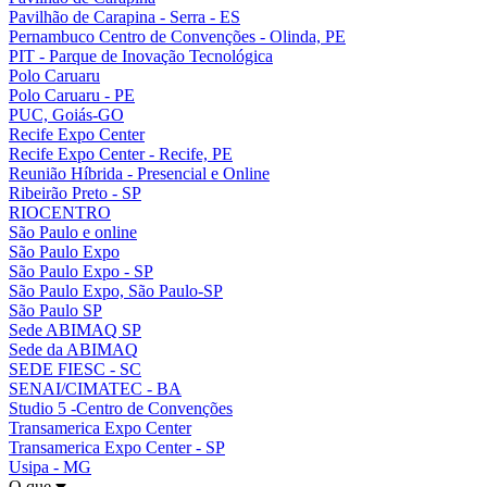
Pavilhão de Carapina - Serra - ES
Pernambuco Centro de Convenções - Olinda, PE
PIT - Parque de Inovação Tecnológica
Polo Caruaru
Polo Caruaru - PE
PUC, Goiás-GO
Recife Expo Center
Recife Expo Center - Recife, PE
Reunião Híbrida - Presencial e Online
Ribeirão Preto - SP
RIOCENTRO
São Paulo e online
São Paulo Expo
São Paulo Expo - SP
São Paulo Expo, São Paulo-SP
São Paulo SP
Sede ABIMAQ SP
Sede da ABIMAQ
SEDE FIESC - SC
SENAI/CIMATEC - BA
Studio 5 -Centro de Convenções
Transamerica Expo Center
Transamerica Expo Center - SP
Usipa - MG
O que