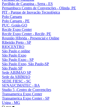
Pavilhão de Carapina - Serra - ES
Pernambuco Centro de Convenções - Olinda, PE
PIT - Parque de Inovação Tecnológica
Polo Caruaru
Polo Caruaru - PE
PUC, Goiás-GO
Recife Expo Center
Recife Expo Center - Recife, PE
Reunião Híbrida - Presencial e Online
Ribeirão Preto - SP
RIOCENTRO
São Paulo e online
São Paulo Expo
São Paulo Expo - SP
São Paulo Expo, São Paulo-SP
São Paulo SP
Sede ABIMAQ SP
Sede da ABIMAQ
SEDE FIESC - SC
SENAI/CIMATEC - BA
Studio 5 -Centro de Convenções
Transamerica Expo Center
Transamerica Expo Center - SP
Usipa - MG
O que