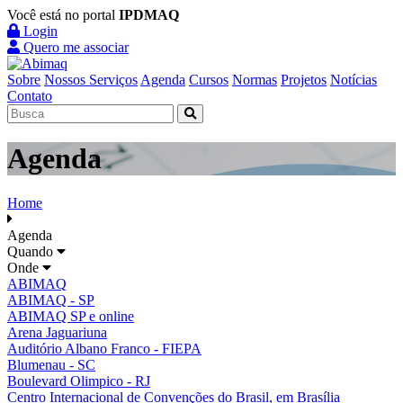
Você está no portal
IPDMAQ
Login
Quero me associar
Sobre
Nossos Serviços
Agenda
Cursos
Normas
Projetos
Notícias
Contato
Agenda
Home
Agenda
Quando
Onde
ABIMAQ
ABIMAQ - SP
ABIMAQ SP e online
Arena Jaguariuna
Auditório Albano Franco - FIEPA
Blumenau - SC
Boulevard Olimpico - RJ
Centro Internacional de Convenções do Brasil, em Brasília