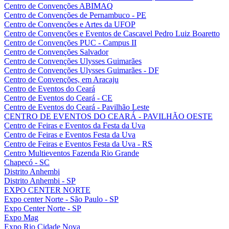
Centro de Convenções ABIMAQ
Centro de Convenções de Pernambuco - PE
Centro de Convenções e Artes da UFOP
Centro de Convenções e Eventos de Cascavel Pedro Luiz Boaretto
Centro de Convenções PUC - Campus II
Centro de Convenções Salvador
Centro de Convenções Ulysses Guimarães
Centro de Convenções Ulysses Guimarães - DF
Centro de Convenções, em Aracaju
Centro de Eventos do Ceará
Centro de Eventos do Ceará - CE
Centro de Eventos do Ceará - Pavilhão Leste
CENTRO DE EVENTOS DO CEARÁ - PAVILHÃO OESTE
Centro de Feiras e Eventos da Festa da Uva
Centro de Feiras e Eventos Festa da Uva
Centro de Feiras e Eventos Festa da Uva - RS
Centro Multieventos Fazenda Rio Grande
Chapecó - SC
Distrito Anhembi
Distrito Anhembi - SP
EXPO CENTER NORTE
Expo center Norte - São Paulo - SP
Expo Center Norte - SP
Expo Mag
Expo Rio Cidade Nova