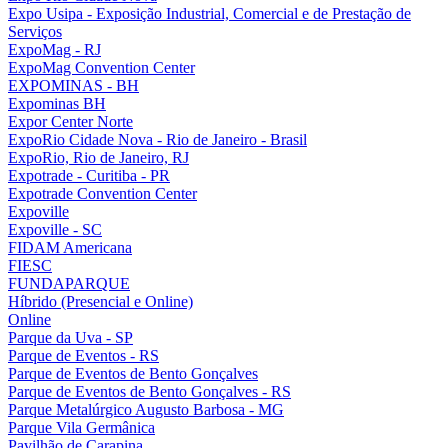
Expo Usipa - Exposição Industrial, Comercial e de Prestação de
Serviços
ExpoMag - RJ
ExpoMag Convention Center
EXPOMINAS - BH
Expominas BH
Expor Center Norte
ExpoRio Cidade Nova - Rio de Janeiro - Brasil
ExpoRio, Rio de Janeiro, RJ
Expotrade - Curitiba - PR
Expotrade Convention Center
Expoville
Expoville - SC
FIDAM Americana
FIESC
FUNDAPARQUE
Híbrido (Presencial e Online)
Online
Parque da Uva - SP
Parque de Eventos - RS
Parque de Eventos de Bento Gonçalves
Parque de Eventos de Bento Gonçalves - RS
Parque Metalúrgico Augusto Barbosa - MG
Parque Vila Germânica
Pavilhão de Carapina