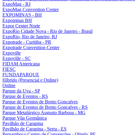
ExpoMag - RJ
ExpoMag Convention Center
EXPOMINAS - BH
Expominas BH
Expor Center Norte
ExpoRio Cidade Nova - Rio de Janeiro - Brasil
ExpoRio, Rio de Janeiro, RJ
Expotrade - Curitiba - PR
Expotrade Convention Center
Expoville
Expoville - SC
FIDAM Americana
FIESC
FUNDAPARQUE
Híbrido (Presencial e Online)
Online
Parque da Uva - SP
Parque de Eventos - RS
Parque de Eventos de Bento Gonçalves
Parque de Eventos de Bento Gonçalves - RS
Parque Metalúrgico Augusto Barbosa - MG
Parque Vila Germânica
Pavilhão de Carapina
Pavilhão de Carapina - Serra - ES
Pernambuco Centro de Convenções - Olinda, PE