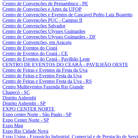
Centro de Convenções de Pernambuco - PE
Centro de Convenções e Artes da UFOP
Centro de Convenções e Eventos de Cascavel Pedro Luiz Boaretto
Centro de Convenções PUC - Campus II
Centro de Convenções Salvador
Centro de Convenções Ulysses Guimarães
Centro de Convenções Ulysses Guimarães - DF
Centro de Convenções, em Aracaju
Centro de Eventos do Ceará
Centro de Eventos do Ceará - CE
Centro de Eventos do Ceará - Pavilhão Leste
CENTRO DE EVENTOS DO CEARÁ - PAVILHÃO OESTE
Centro de Feiras e Eventos da Festa da Uva
Centro de Feiras e Eventos Festa da Uva
Centro de Feiras e Eventos Festa da Uva - RS
Centro Multieventos Fazenda Rio Grande
Chapecó - SC
Distrito Anhembi
Distrito Anhembi - SP
EXPO CENTER NORTE
Expo center Norte - São Paulo - SP
Expo Center Norte - SP
Expo Mag
Expo Rio Cidade Nova
Expo Usipa - Exposição Industrial, Comercial e de Prestação de Serv