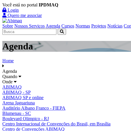
Você está no portal
IPDMAQ
Login
Quero me associar
Sobre
Nossos Serviços
Agenda
Cursos
Normas
Projetos
Notícias
Con
Agenda
Home
Agenda
Quando
Onde
ABIMAQ
ABIMAQ - SP
ABIMAQ SP e online
Arena Jaguariuna
Auditório Albano Franco - FIEPA
Blumenau - SC
Boulevard Olimpico - RJ
Centro Internacional de Convenções do Brasil, em Brasília
Centro de Convenções ABIMAQ