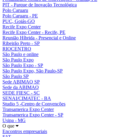
PIT - Parque de Inovação Tecnológica
Polo Caruaru
Polo Caruaru - PE
PUC, Goiás-GO
Recife Expo Center
Recife Expo Center - Recife, PE
Reunião Híbrida - Presencial e Online
Ribeirão Preto - SP
RIOCENTRO
São Paulo e online
São Paulo Expo
São Paulo Expo - SP
São Paulo Expo, São Paulo-SP
São Paulo SP
Sede ABIMAQ SP
Sede da ABIMAQ
SEDE FIESC - SC
SENAI/CIMATEC - BA
Studio 5 -Centro de Convenções
Transamerica Expo Center
Transamerica Expo Center - SP
Usipa - MG
O que
Encontros empresariais
FAT