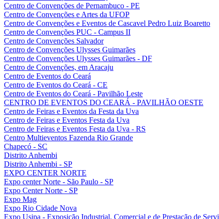
Centro de Convenções de Pernambuco - PE
Centro de Convenções e Artes da UFOP
Centro de Convenções e Eventos de Cascavel Pedro Luiz Boaretto
Centro de Convenções PUC - Campus II
Centro de Convenções Salvador
Centro de Convenções Ulysses Guimarães
Centro de Convenções Ulysses Guimarães - DF
Centro de Convenções, em Aracaju
Centro de Eventos do Ceará
Centro de Eventos do Ceará - CE
Centro de Eventos do Ceará - Pavilhão Leste
CENTRO DE EVENTOS DO CEARÁ - PAVILHÃO OESTE
Centro de Feiras e Eventos da Festa da Uva
Centro de Feiras e Eventos Festa da Uva
Centro de Feiras e Eventos Festa da Uva - RS
Centro Multieventos Fazenda Rio Grande
Chapecó - SC
Distrito Anhembi
Distrito Anhembi - SP
EXPO CENTER NORTE
Expo center Norte - São Paulo - SP
Expo Center Norte - SP
Expo Mag
Expo Rio Cidade Nova
Expo Usipa - Exposição Industrial, Comercial e de Prestação de Serv