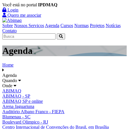
Você está no portal
IPDMAQ
Login
Quero me associar
Sobre
Nossos Serviços
Agenda
Cursos
Normas
Projetos
Notícias
Contato
Agenda
Home
Agenda
Quando
Onde
ABIMAQ
ABIMAQ - SP
ABIMAQ SP e online
Arena Jaguariuna
Auditório Albano Franco - FIEPA
Blumenau - SC
Boulevard Olimpico - RJ
Centro Internacional de Convenções do Brasil, em Brasília