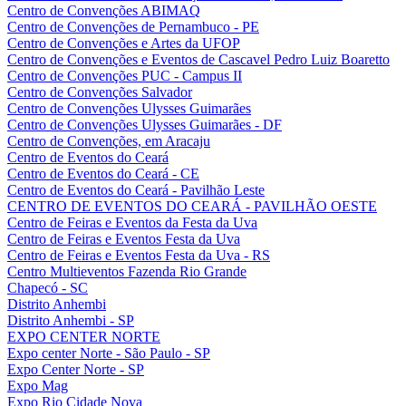
Centro de Convenções ABIMAQ
Centro de Convenções de Pernambuco - PE
Centro de Convenções e Artes da UFOP
Centro de Convenções e Eventos de Cascavel Pedro Luiz Boaretto
Centro de Convenções PUC - Campus II
Centro de Convenções Salvador
Centro de Convenções Ulysses Guimarães
Centro de Convenções Ulysses Guimarães - DF
Centro de Convenções, em Aracaju
Centro de Eventos do Ceará
Centro de Eventos do Ceará - CE
Centro de Eventos do Ceará - Pavilhão Leste
CENTRO DE EVENTOS DO CEARÁ - PAVILHÃO OESTE
Centro de Feiras e Eventos da Festa da Uva
Centro de Feiras e Eventos Festa da Uva
Centro de Feiras e Eventos Festa da Uva - RS
Centro Multieventos Fazenda Rio Grande
Chapecó - SC
Distrito Anhembi
Distrito Anhembi - SP
EXPO CENTER NORTE
Expo center Norte - São Paulo - SP
Expo Center Norte - SP
Expo Mag
Expo Rio Cidade Nova