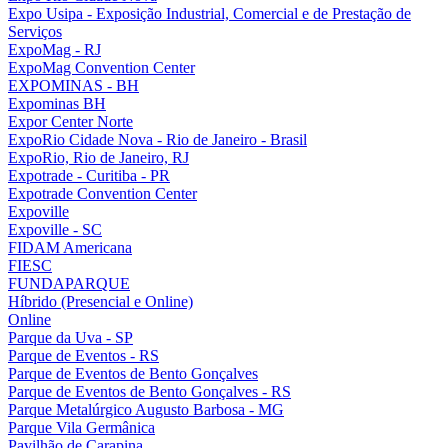
Expo Usipa - Exposição Industrial, Comercial e de Prestação de
Serviços
ExpoMag - RJ
ExpoMag Convention Center
EXPOMINAS - BH
Expominas BH
Expor Center Norte
ExpoRio Cidade Nova - Rio de Janeiro - Brasil
ExpoRio, Rio de Janeiro, RJ
Expotrade - Curitiba - PR
Expotrade Convention Center
Expoville
Expoville - SC
FIDAM Americana
FIESC
FUNDAPARQUE
Híbrido (Presencial e Online)
Online
Parque da Uva - SP
Parque de Eventos - RS
Parque de Eventos de Bento Gonçalves
Parque de Eventos de Bento Gonçalves - RS
Parque Metalúrgico Augusto Barbosa - MG
Parque Vila Germânica
Pavilhão de Carapina