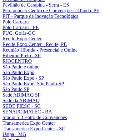
Pavilhão de Carapina - Serra - ES
Pernambuco Centro de Convenções - Olinda, PE
PIT - Parque de Inovação Tecnológica
Polo Caruaru
Polo Caruaru - PE
PUC, Goiás-GO
Recife Expo Center
Recife Expo Center - Recife, PE
Reunião Híbrida - Presencial e Online
Ribeirão Preto - SP
RIOCENTRO
São Paulo e online
São Paulo Expo
São Paulo Expo - SP
São Paulo Expo, São Paulo-SP
São Paulo SP
Sede ABIMAQ SP
Sede da ABIMAQ
SEDE FIESC - SC
SENAI/CIMATEC - BA
Studio 5 -Centro de Convenções
Transamerica Expo Center
Transamerica Expo Center - SP
Usipa - MG
O que