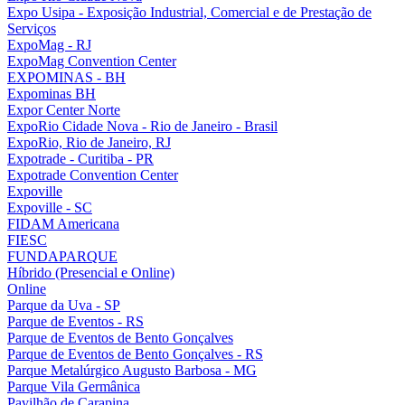
Expo Usipa - Exposição Industrial, Comercial e de Prestação de
Serviços
ExpoMag - RJ
ExpoMag Convention Center
EXPOMINAS - BH
Expominas BH
Expor Center Norte
ExpoRio Cidade Nova - Rio de Janeiro - Brasil
ExpoRio, Rio de Janeiro, RJ
Expotrade - Curitiba - PR
Expotrade Convention Center
Expoville
Expoville - SC
FIDAM Americana
FIESC
FUNDAPARQUE
Híbrido (Presencial e Online)
Online
Parque da Uva - SP
Parque de Eventos - RS
Parque de Eventos de Bento Gonçalves
Parque de Eventos de Bento Gonçalves - RS
Parque Metalúrgico Augusto Barbosa - MG
Parque Vila Germânica
Pavilhão de Carapina