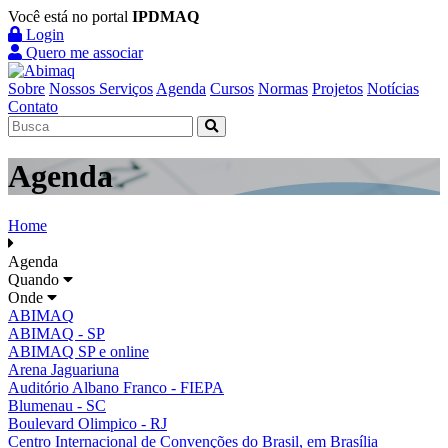
Você está no portal
IPDMAQ
Login
Quero me associar
Sobre
Nossos Serviços
Agenda
Cursos
Normas
Projetos
Notícias
Contato
Agenda
Home
Agenda
Quando
Onde
ABIMAQ
ABIMAQ - SP
ABIMAQ SP e online
Arena Jaguariuna
Auditório Albano Franco - FIEPA
Blumenau - SC
Boulevard Olimpico - RJ
Centro Internacional de Convenções do Brasil, em Brasília