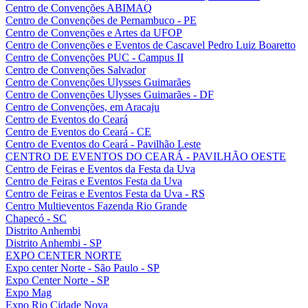
Centro de Convenções ABIMAQ
Centro de Convenções de Pernambuco - PE
Centro de Convenções e Artes da UFOP
Centro de Convenções e Eventos de Cascavel Pedro Luiz Boaretto
Centro de Convenções PUC - Campus II
Centro de Convenções Salvador
Centro de Convenções Ulysses Guimarães
Centro de Convenções Ulysses Guimarães - DF
Centro de Convenções, em Aracaju
Centro de Eventos do Ceará
Centro de Eventos do Ceará - CE
Centro de Eventos do Ceará - Pavilhão Leste
CENTRO DE EVENTOS DO CEARÁ - PAVILHÃO OESTE
Centro de Feiras e Eventos da Festa da Uva
Centro de Feiras e Eventos Festa da Uva
Centro de Feiras e Eventos Festa da Uva - RS
Centro Multieventos Fazenda Rio Grande
Chapecó - SC
Distrito Anhembi
Distrito Anhembi - SP
EXPO CENTER NORTE
Expo center Norte - São Paulo - SP
Expo Center Norte - SP
Expo Mag
Expo Rio Cidade Nova