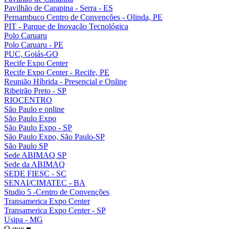
Pavilhão de Carapina - Serra - ES
Pernambuco Centro de Convenções - Olinda, PE
PIT - Parque de Inovação Tecnológica
Polo Caruaru
Polo Caruaru - PE
PUC, Goiás-GO
Recife Expo Center
Recife Expo Center - Recife, PE
Reunião Híbrida - Presencial e Online
Ribeirão Preto - SP
RIOCENTRO
São Paulo e online
São Paulo Expo
São Paulo Expo - SP
São Paulo Expo, São Paulo-SP
São Paulo SP
Sede ABIMAQ SP
Sede da ABIMAQ
SEDE FIESC - SC
SENAI/CIMATEC - BA
Studio 5 -Centro de Convenções
Transamerica Expo Center
Transamerica Expo Center - SP
Usipa - MG
O que