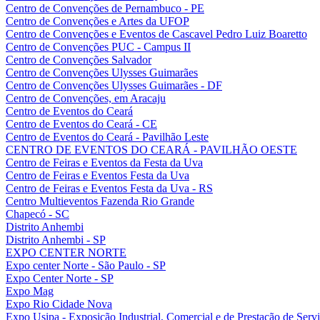
Centro de Convenções de Pernambuco - PE
Centro de Convenções e Artes da UFOP
Centro de Convenções e Eventos de Cascavel Pedro Luiz Boaretto
Centro de Convenções PUC - Campus II
Centro de Convenções Salvador
Centro de Convenções Ulysses Guimarães
Centro de Convenções Ulysses Guimarães - DF
Centro de Convenções, em Aracaju
Centro de Eventos do Ceará
Centro de Eventos do Ceará - CE
Centro de Eventos do Ceará - Pavilhão Leste
CENTRO DE EVENTOS DO CEARÁ - PAVILHÃO OESTE
Centro de Feiras e Eventos da Festa da Uva
Centro de Feiras e Eventos Festa da Uva
Centro de Feiras e Eventos Festa da Uva - RS
Centro Multieventos Fazenda Rio Grande
Chapecó - SC
Distrito Anhembi
Distrito Anhembi - SP
EXPO CENTER NORTE
Expo center Norte - São Paulo - SP
Expo Center Norte - SP
Expo Mag
Expo Rio Cidade Nova
Expo Usipa - Exposição Industrial, Comercial e de Prestação de Serv