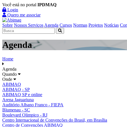
Você está no portal
IPDMAQ
Login
Quero me associar
Sobre
Nossos Serviços
Agenda
Cursos
Normas
Projetos
Notícias
Con
Agenda
Home
Agenda
Quando
Onde
ABIMAQ
ABIMAQ - SP
ABIMAQ SP e online
Arena Jaguariuna
Auditório Albano Franco - FIEPA
Blumenau - SC
Boulevard Olimpico - RJ
Centro Internacional de Convenções do Brasil, em Brasília
Centro de Convenções ABIMAQ