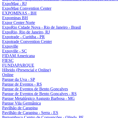
ExpoMag - RJ
ExpoMag Convention Center
EXPOMINAS - BH
Expominas BH
Expor Center Norte
ExpoRio Cidade Nova - Rio de Janeiro - Brasil
ExpoRio, Rio de Janeiro, RJ
Expotrade - Curitiba - PR
Expotrade Convention Center
Expoville
Expoville - SC
FIDAM Americana
FIESC
FUNDAPARQUE
Híbrido (Presencial e Online)
Online
Parque da Uva - SP
Parque de Eventos - RS
Parque de Eventos de Bento Gonçalves
Parque de Eventos de Bento Gonçalves - RS
Parque Metalúrgico Augusto Barbosa - MG
Parque Vila Germânica
Pavilhão de Carapina
Pavilhão de Carapina - Serra - ES
Pernambuco Centro de Convenções - Olinda, PE