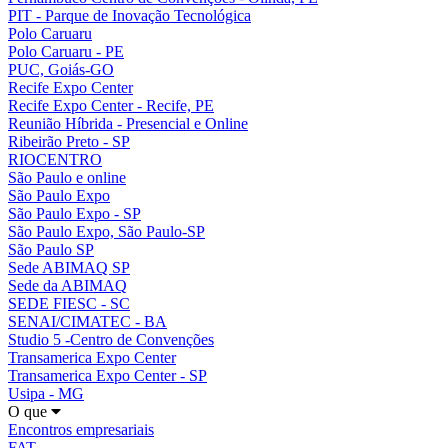
PIT - Parque de Inovação Tecnológica
Polo Caruaru
Polo Caruaru - PE
PUC, Goiás-GO
Recife Expo Center
Recife Expo Center - Recife, PE
Reunião Híbrida - Presencial e Online
Ribeirão Preto - SP
RIOCENTRO
São Paulo e online
São Paulo Expo
São Paulo Expo - SP
São Paulo Expo, São Paulo-SP
São Paulo SP
Sede ABIMAQ SP
Sede da ABIMAQ
SEDE FIESC - SC
SENAI/CIMATEC - BA
Studio 5 -Centro de Convenções
Transamerica Expo Center
Transamerica Expo Center - SP
Usipa - MG
O que
Encontros empresariais
FAT