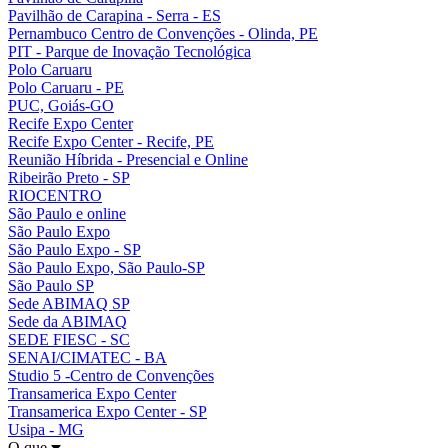
Pavilhão de Carapina - Serra - ES
Pernambuco Centro de Convenções - Olinda, PE
PIT - Parque de Inovação Tecnológica
Polo Caruaru
Polo Caruaru - PE
PUC, Goiás-GO
Recife Expo Center
Recife Expo Center - Recife, PE
Reunião Híbrida - Presencial e Online
Ribeirão Preto - SP
RIOCENTRO
São Paulo e online
São Paulo Expo
São Paulo Expo - SP
São Paulo Expo, São Paulo-SP
São Paulo SP
Sede ABIMAQ SP
Sede da ABIMAQ
SEDE FIESC - SC
SENAI/CIMATEC - BA
Studio 5 -Centro de Convenções
Transamerica Expo Center
Transamerica Expo Center - SP
Usipa - MG
O que