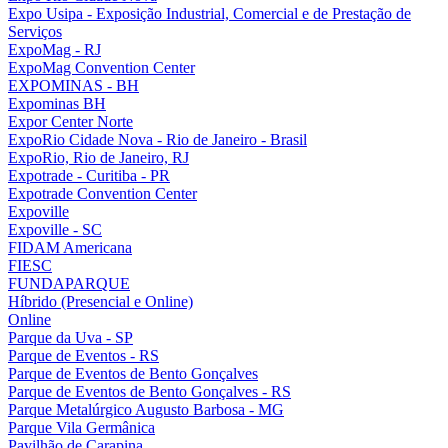
Expo Usipa - Exposição Industrial, Comercial e de Prestação de
Serviços
ExpoMag - RJ
ExpoMag Convention Center
EXPOMINAS - BH
Expominas BH
Expor Center Norte
ExpoRio Cidade Nova - Rio de Janeiro - Brasil
ExpoRio, Rio de Janeiro, RJ
Expotrade - Curitiba - PR
Expotrade Convention Center
Expoville
Expoville - SC
FIDAM Americana
FIESC
FUNDAPARQUE
Híbrido (Presencial e Online)
Online
Parque da Uva - SP
Parque de Eventos - RS
Parque de Eventos de Bento Gonçalves
Parque de Eventos de Bento Gonçalves - RS
Parque Metalúrgico Augusto Barbosa - MG
Parque Vila Germânica
Pavilhão de Carapina