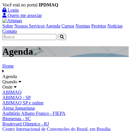
Você está no portal
IPDMAQ
Login
Quero me associar
Sobre
Nossos Serviços
Agenda
Cursos
Normas
Projetos
Notícias
Contato
Agenda
Home
Agenda
Quando
Onde
ABIMAQ
ABIMAQ - SP
ABIMAQ SP e online
Arena Jaguariuna
Auditório Albano Franco - FIEPA
Blumenau - SC
Boulevard Olimpico - RJ
Centro Internacional de Convenções do Brasil, em Brasília