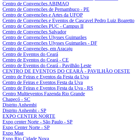
Centro de Convenções ABIMAQ
Centro de Convenções de Pernambuco - PE
Centro de Convenções e Artes da UFOP
Centro de Convenções e Eventos de Cascavel Pedro Luiz Boaretto
Centro de Convenções PUC - Campus II
Centro de Convenções Salvador
Centro de Convenções Ulysses Guimarães
Centro de Convenções Ulysses Guimarães - DF
Centro de Convenções, em Aracaju
Centro de Eventos do Ceará
Centro de Eventos do Ceará - CE
Centro de Eventos do Ceará - Pavilhão Leste
CENTRO DE EVENTOS DO CEARÁ - PAVILHÃO OESTE
Centro de Feiras e Eventos da Festa da Uva
Centro de Feiras e Eventos Festa da Uva
Centro de Feiras e Eventos Festa da Uva - RS
Centro Multieventos Fazenda Rio Grande
Chapecó - SC
Distrito Anhembi
Distrito Anhembi - SP
EXPO CENTER NORTE
Expo center Norte - São Paulo - SP
Expo Center Norte - SP
Expo Mag
Expo Rio Cidade Nova