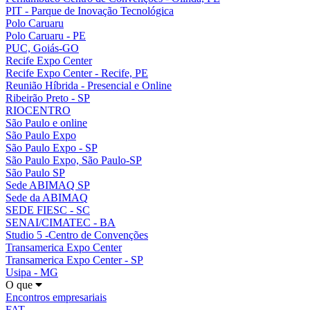
PIT - Parque de Inovação Tecnológica
Polo Caruaru
Polo Caruaru - PE
PUC, Goiás-GO
Recife Expo Center
Recife Expo Center - Recife, PE
Reunião Híbrida - Presencial e Online
Ribeirão Preto - SP
RIOCENTRO
São Paulo e online
São Paulo Expo
São Paulo Expo - SP
São Paulo Expo, São Paulo-SP
São Paulo SP
Sede ABIMAQ SP
Sede da ABIMAQ
SEDE FIESC - SC
SENAI/CIMATEC - BA
Studio 5 -Centro de Convenções
Transamerica Expo Center
Transamerica Expo Center - SP
Usipa - MG
O que
Encontros empresariais
FAT