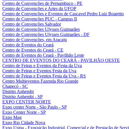
Centro de Convenções de Pernambuco - PE
Centro de Convenções e Artes da UFOP
Centro de Convenções e Eventos de Cascavel Pedro Luiz Boaretto
Centro de Convenções PUC - Campus II
Centro de Convenções Salvador
Centro de Convenções Ulysses Guimarães
Centro de Convenções Ulysses Guimarães - DF
Centro de Convenções, em Aracaju
Centro de Eventos do Ceará
Centro de Eventos do Ceará - CE
Centro de Eventos do Ceará - Pavilhão Leste
CENTRO DE EVENTOS DO CEARÁ - PAVILHÃO OESTE
Centro de Feiras e Eventos da Festa da Uva
Centro de Feiras e Eventos Festa da Uva
Centro de Feiras e Eventos Festa da Uva - RS
Centro Multieventos Fazenda Rio Grande
Chapecó - SC
Distrito Anhembi
Distrito Anhembi - SP
EXPO CENTER NORTE
Expo center Norte - São Paulo - SP
Expo Center Norte - SP
Expo Mag
Expo Rio Cidade Nova
Expo Usipa - Exposição Industrial, Comercial e de Prestação de Serv