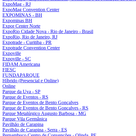
ExpoMag - RJ
ExpoMag Convention Center
EXPOMINAS - BH
Expominas BH
Expor Center Norte
ExpoRio Cidade Nova - Rio de Janeiro - Brasil
ExpoRio, Rio de Janeiro, RJ
Expotrade - Curitiba - PR
Expotrade Convention Center
Expoville
Expoville - SC
FIDAM Americana
FIESC
FUNDAPARQUE
Híbrido (Presencial e Online)
Online
Parque da Uva - SP
Parque de Eventos - RS
Parque de Eventos de Bento Gonçalves
Parque de Eventos de Bento Gonçalves - RS
Parque Metalúrgico Augusto Barbosa - MG
Parque Vila Germânica
Pavilhão de Carapina
Pavilhão de Carapina - Serra - ES
Pernambuco Centro de Convenções - Olinda, PE