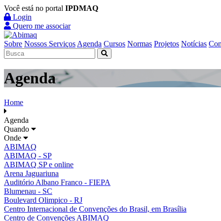
Você está no portal
IPDMAQ
Login
Quero me associar
Sobre
Nossos Serviços
Agenda
Cursos
Normas
Projetos
Notícias
Con
Agenda
Home
Agenda
Quando
Onde
ABIMAQ
ABIMAQ - SP
ABIMAQ SP e online
Arena Jaguariuna
Auditório Albano Franco - FIEPA
Blumenau - SC
Boulevard Olimpico - RJ
Centro Internacional de Convenções do Brasil, em Brasília
Centro de Convenções ABIMAQ