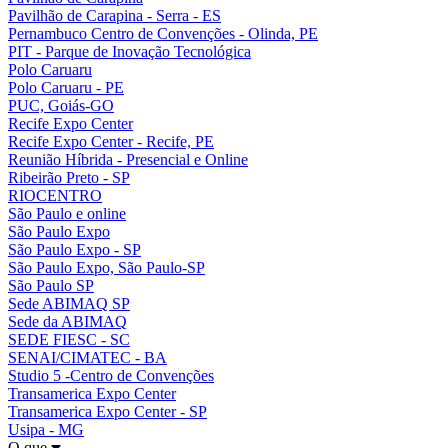
Pavilhão de Carapina - Serra - ES
Pernambuco Centro de Convenções - Olinda, PE
PIT - Parque de Inovação Tecnológica
Polo Caruaru
Polo Caruaru - PE
PUC, Goiás-GO
Recife Expo Center
Recife Expo Center - Recife, PE
Reunião Híbrida - Presencial e Online
Ribeirão Preto - SP
RIOCENTRO
São Paulo e online
São Paulo Expo
São Paulo Expo - SP
São Paulo Expo, São Paulo-SP
São Paulo SP
Sede ABIMAQ SP
Sede da ABIMAQ
SEDE FIESC - SC
SENAI/CIMATEC - BA
Studio 5 -Centro de Convenções
Transamerica Expo Center
Transamerica Expo Center - SP
Usipa - MG
O que