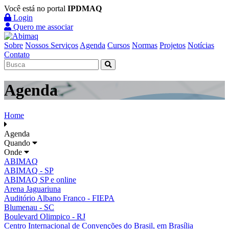
Você está no portal
IPDMAQ
Login
Quero me associar
Sobre
Nossos Serviços
Agenda
Cursos
Normas
Projetos
Notícias
Contato
Agenda
Home
Agenda
Quando
Onde
ABIMAQ
ABIMAQ - SP
ABIMAQ SP e online
Arena Jaguariuna
Auditório Albano Franco - FIEPA
Blumenau - SC
Boulevard Olimpico - RJ
Centro Internacional de Convenções do Brasil, em Brasília