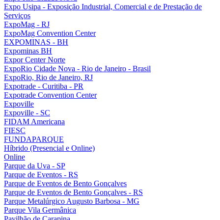
Expo Usipa - Exposição Industrial, Comercial e de Prestação de
Serviços
ExpoMag - RJ
ExpoMag Convention Center
EXPOMINAS - BH
Expominas BH
Expor Center Norte
ExpoRio Cidade Nova - Rio de Janeiro - Brasil
ExpoRio, Rio de Janeiro, RJ
Expotrade - Curitiba - PR
Expotrade Convention Center
Expoville
Expoville - SC
FIDAM Americana
FIESC
FUNDAPARQUE
Híbrido (Presencial e Online)
Online
Parque da Uva - SP
Parque de Eventos - RS
Parque de Eventos de Bento Gonçalves
Parque de Eventos de Bento Gonçalves - RS
Parque Metalúrgico Augusto Barbosa - MG
Parque Vila Germânica
Pavilhão de Carapina