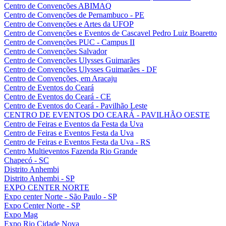
Centro de Convenções ABIMAQ
Centro de Convenções de Pernambuco - PE
Centro de Convenções e Artes da UFOP
Centro de Convenções e Eventos de Cascavel Pedro Luiz Boaretto
Centro de Convenções PUC - Campus II
Centro de Convenções Salvador
Centro de Convenções Ulysses Guimarães
Centro de Convenções Ulysses Guimarães - DF
Centro de Convenções, em Aracaju
Centro de Eventos do Ceará
Centro de Eventos do Ceará - CE
Centro de Eventos do Ceará - Pavilhão Leste
CENTRO DE EVENTOS DO CEARÁ - PAVILHÃO OESTE
Centro de Feiras e Eventos da Festa da Uva
Centro de Feiras e Eventos Festa da Uva
Centro de Feiras e Eventos Festa da Uva - RS
Centro Multieventos Fazenda Rio Grande
Chapecó - SC
Distrito Anhembi
Distrito Anhembi - SP
EXPO CENTER NORTE
Expo center Norte - São Paulo - SP
Expo Center Norte - SP
Expo Mag
Expo Rio Cidade Nova