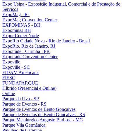
Expo Usipa - Exposição Industrial, Comercial e de Prestação de
Serviços
ExpoMag - RJ
ExpoMag Convention Center
EXPOMINAS - BH
Expominas BH
Expor Center Norte
ExpoRio Cidade Nova - Rio de Janeiro - Brasil
ExpoRio, Rio de Janeiro, RJ
Expotrade - Curitiba - PR
Expotrade Convention Center
Expoville
Expoville - SC
FIDAM Americana
FIESC
FUNDAPARQUE
Híbrido (Presencial e Online)
Online
Parque da Uva - SP
Parque de Eventos - RS
Parque de Eventos de Bento Gonçalves
Parque de Eventos de Bento Gonçalves - RS
Parque Metalúrgico Augusto Barbosa - MG
Parque Vila Germânica
Pavilhão de Carapina