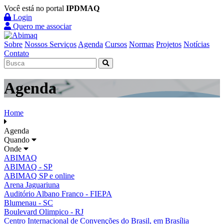
Você está no portal
IPDMAQ
Login
Quero me associar
Sobre
Nossos Serviços
Agenda
Cursos
Normas
Projetos
Notícias
Contato
Agenda
Home
Agenda
Quando
Onde
ABIMAQ
ABIMAQ - SP
ABIMAQ SP e online
Arena Jaguariuna
Auditório Albano Franco - FIEPA
Blumenau - SC
Boulevard Olimpico - RJ
Centro Internacional de Convenções do Brasil, em Brasília