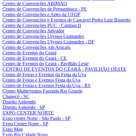
Centro de Convenções ABIMAQ
Centro de Convenções de Pernambuco - PE
Centro de Convenções e Artes da UFOP
Centro de Convenções e Eventos de Cascavel Pedro Luiz Boaretto
Centro de Convenções PUC - Campus II
Centro de Convenções Salvador
Centro de Convenções Ulysses Guimarães
Centro de Convenções Ulysses Guimarães - DF
Centro de Convenções, em Aracaju
Centro de Eventos do Ceará
Centro de Eventos do Ceará - CE
Centro de Eventos do Ceará - Pavilhão Leste
CENTRO DE EVENTOS DO CEARÁ - PAVILHÃO OESTE
Centro de Feiras e Eventos da Festa da Uva
Centro de Feiras e Eventos Festa da Uva
Centro de Feiras e Eventos Festa da Uva - RS
Centro Multieventos Fazenda Rio Grande
Chapecó - SC
Distrito Anhembi
Distrito Anhembi - SP
EXPO CENTER NORTE
Expo center Norte - São Paulo - SP
Expo Center Norte - SP
Expo Mag
Expo Rio Cidade Nova