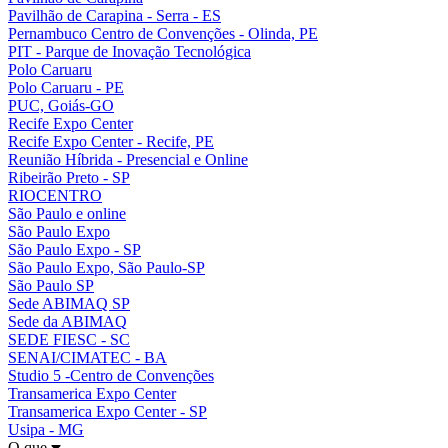
Pavilhão de Carapina - Serra - ES
Pernambuco Centro de Convenções - Olinda, PE
PIT - Parque de Inovação Tecnológica
Polo Caruaru
Polo Caruaru - PE
PUC, Goiás-GO
Recife Expo Center
Recife Expo Center - Recife, PE
Reunião Híbrida - Presencial e Online
Ribeirão Preto - SP
RIOCENTRO
São Paulo e online
São Paulo Expo
São Paulo Expo - SP
São Paulo Expo, São Paulo-SP
São Paulo SP
Sede ABIMAQ SP
Sede da ABIMAQ
SEDE FIESC - SC
SENAI/CIMATEC - BA
Studio 5 -Centro de Convenções
Transamerica Expo Center
Transamerica Expo Center - SP
Usipa - MG
O que