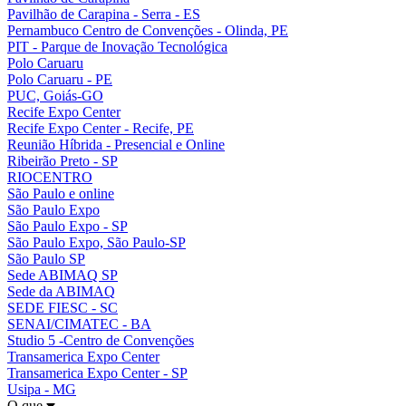
Pavilhão de Carapina - Serra - ES
Pernambuco Centro de Convenções - Olinda, PE
PIT - Parque de Inovação Tecnológica
Polo Caruaru
Polo Caruaru - PE
PUC, Goiás-GO
Recife Expo Center
Recife Expo Center - Recife, PE
Reunião Híbrida - Presencial e Online
Ribeirão Preto - SP
RIOCENTRO
São Paulo e online
São Paulo Expo
São Paulo Expo - SP
São Paulo Expo, São Paulo-SP
São Paulo SP
Sede ABIMAQ SP
Sede da ABIMAQ
SEDE FIESC - SC
SENAI/CIMATEC - BA
Studio 5 -Centro de Convenções
Transamerica Expo Center
Transamerica Expo Center - SP
Usipa - MG
O que