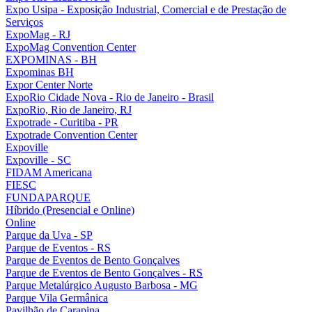
Expo Usipa - Exposição Industrial, Comercial e de Prestação de
Serviços
ExpoMag - RJ
ExpoMag Convention Center
EXPOMINAS - BH
Expominas BH
Expor Center Norte
ExpoRio Cidade Nova - Rio de Janeiro - Brasil
ExpoRio, Rio de Janeiro, RJ
Expotrade - Curitiba - PR
Expotrade Convention Center
Expoville
Expoville - SC
FIDAM Americana
FIESC
FUNDAPARQUE
Híbrido (Presencial e Online)
Online
Parque da Uva - SP
Parque de Eventos - RS
Parque de Eventos de Bento Gonçalves
Parque de Eventos de Bento Gonçalves - RS
Parque Metalúrgico Augusto Barbosa - MG
Parque Vila Germânica
Pavilhão de Carapina