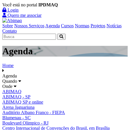
Você está no portal
IPDMAQ
Login
Quero me associar
Sobre
Nossos Serviços
Agenda
Cursos
Normas
Projetos
Notícias
Contato
Agenda
Home
Agenda
Quando
Onde
ABIMAQ
ABIMAQ - SP
ABIMAQ SP e online
Arena Jaguariuna
Auditório Albano Franco - FIEPA
Blumenau - SC
Boulevard Olimpico - RJ
Centro Internacional de Convenções do Brasil, em Brasília