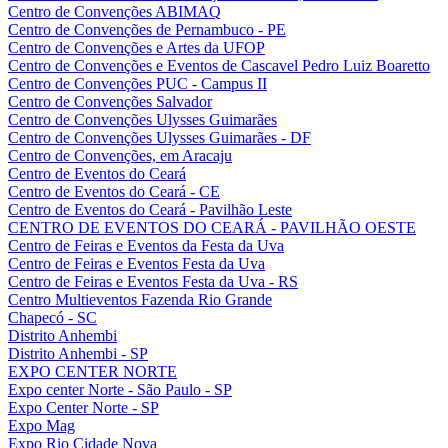
Centro de Convenções ABIMAQ
Centro de Convenções de Pernambuco - PE
Centro de Convenções e Artes da UFOP
Centro de Convenções e Eventos de Cascavel Pedro Luiz Boaretto
Centro de Convenções PUC - Campus II
Centro de Convenções Salvador
Centro de Convenções Ulysses Guimarães
Centro de Convenções Ulysses Guimarães - DF
Centro de Convenções, em Aracaju
Centro de Eventos do Ceará
Centro de Eventos do Ceará - CE
Centro de Eventos do Ceará - Pavilhão Leste
CENTRO DE EVENTOS DO CEARÁ - PAVILHÃO OESTE
Centro de Feiras e Eventos da Festa da Uva
Centro de Feiras e Eventos Festa da Uva
Centro de Feiras e Eventos Festa da Uva - RS
Centro Multieventos Fazenda Rio Grande
Chapecó - SC
Distrito Anhembi
Distrito Anhembi - SP
EXPO CENTER NORTE
Expo center Norte - São Paulo - SP
Expo Center Norte - SP
Expo Mag
Expo Rio Cidade Nova