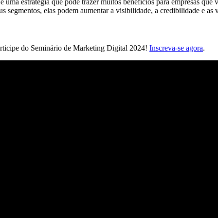
é uma estratégia que pode trazer muitos benefícios para empresas que 
eus segmentos, elas podem aumentar a visibilidade, a credibilidade e as
articipe do Seminário de Marketing Digital 2024!
Inscreva-se agora
.