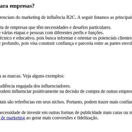
 para empresas?
renciam do marketing de influência B2C. A seguir listamos as principai
ta de empresas que têm necessidades e desafios particulares.
árias etapas e pessoas com diferentes perfis e funções.
nico e educativo, pois busca informar e orientar os potenciais cliente
rofundo, pois visa construir confiança e parceria entre as partes envol
a as marcas. Veja alguns exemplos:
udiência engajada dos influenciadores.
 podem influenciar positivamente na decisão de compra de outras empres
gitais são referências em seus nichos. Portanto, podem trazer mais con
necessidade de investir em outras formas de publicidade mais caras ou m
de marketing
ao gerar mais conversões e fidelização.