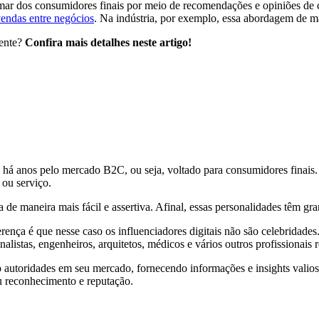
 dos consumidores finais por meio de recomendações e opiniões de cel
vendas entre negócios
. Na indústria, por exemplo, essa abordagem de ma
iente?
Confira mais detalhes neste artigo!
 há anos pelo mercado B2C, ou seja, voltado para consumidores finais. N
 ou serviço.
 de maneira mais fácil e assertiva. Afinal, essas personalidades têm gr
nça é que nesse caso os influenciadores digitais não são celebridades.
alistas, engenheiros, arquitetos, médicos e vários outros profissionais
o autoridades em seu mercado, fornecendo informações e insights valio
eu reconhecimento e reputação.