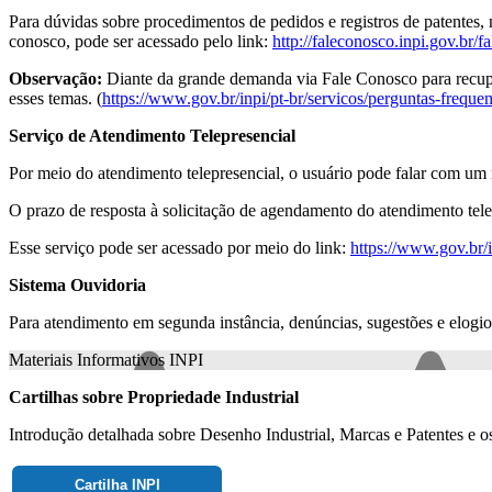
Para dúvidas sobre procedimentos de pedidos e registros de patentes, 
conosco, pode ser acessado pelo link:
http://faleconosco.inpi.gov.br/f
Observação:
Diante da grande demanda via Fale Conosco para recuper
esses temas. (
https://www.gov.br/inpi/pt-br/servicos/perguntas-freque
Serviço de Atendimento Telepresencial
Por meio do atendimento telepresencial, o usuário pode falar com um r
O prazo de resposta à solicitação de agendamento do atendimento telepr
Esse serviço pode ser acessado por meio do link:
https://www.gov.br/i
Sistema Ouvidoria
Para atendimento em segunda instância, denúncias, sugestões e elogios
Materiais Informativos INPI
Cartilhas sobre Propriedade Industrial
Introdução detalhada sobre Desenho Industrial, Marcas e Patentes e os
Cartilha INPI