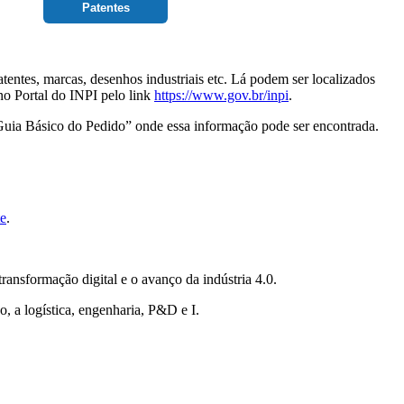
Patentes
entes, marcas, desenhos industriais etc. Lá podem ser localizados
 no Portal do INPI pelo link
https://www.gov.br/inpi
.
 “Guia Básico do Pedido” onde essa informação pode ser encontrada.
te
.
ansformação digital e o avanço da indústria 4.0.
, a logística, engenharia, P&D e I.