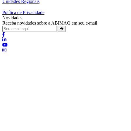
Unidades Regionais
Política de Privacidade
Novidades
Receba novidades sobre a ABIMAQ em seu e-mail
Brasília - Distrito Federal
Endereço:
SHIS - QI 11 - Bloco "S"
E-mail:
relgov@abimaq.org.br
Belo Horizonte - Minas Gerais
Endereço:
Av. Getúlio Vargas, 446 Sala 701 - Bairro: Funcionários
Telefone:
(31) 3281-9518
Celular:
(31) 98364-9534
E-mail:
srmg@abimaq.org.br
Curitiba - Paraná