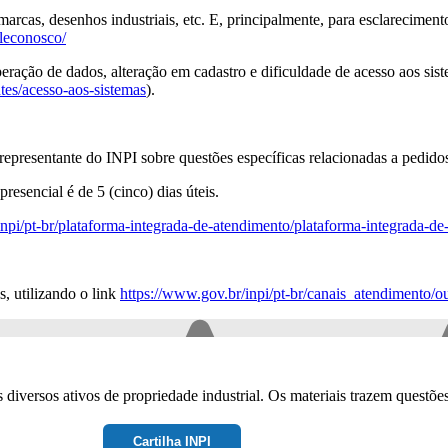
marcas, desenhos industriais, etc. E, principalmente, para esclarecimen
aleconosco/
ação de dados, alteração em cadastro e dificuldade de acesso aos sis
ntes/acesso-aos-sistemas
).
epresentante do INPI sobre questões específicas relacionadas a pedidos
esencial é de 5 (cinco) dias úteis.
npi/pt-br/plataforma-integrada-de-atendimento/plataforma-integrada-de
, utilizando o link
https://www.gov.br/inpi/pt-br/canais_atendimento/ou
 diversos ativos de propriedade industrial. Os materiais trazem questõe
Cartilha INPI