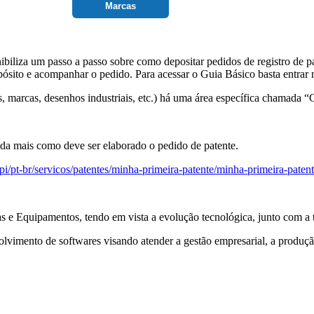
Marcas
iliza um passo a passo sobre como depositar pedidos de registro de pat
depósito e acompanhar o pedido. Para acessar o Guia Básico basta entrar
s, marcas, desenhos industriais, etc.) há uma área específica chamada
nda mais como deve ser elaborado o pedido de patente.
pi/pt-br/servicos/patentes/minha-primeira-patente/minha-primeira-paten
e Equipamentos, tendo em vista a evolução tecnológica, junto com a tr
lvimento de softwares visando atender a gestão empresarial, a produção