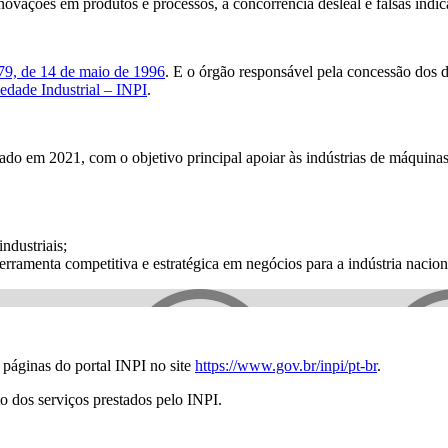
inovações em produtos e processos, a concorrência desleal e falsas indic
79, de 14 de maio de 1996
. E o órgão responsável pela concessão dos di
iedade Industrial – INPI
.
 em 2021, com o objetivo principal apoiar às indústrias de máquinas
ndustriais;
erramenta competitiva e estratégica em negócios para a indústria nacio
s páginas do portal INPI no site
https://www.gov.br/inpi/pt-br
.
to dos serviços prestados pelo INPI.