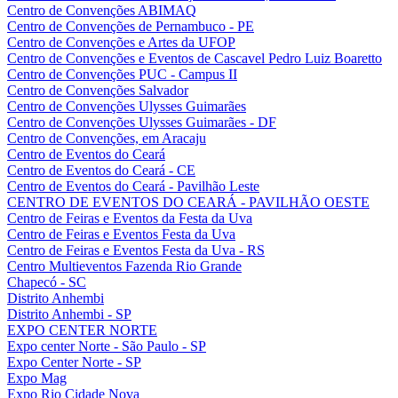
Centro de Convenções ABIMAQ
Centro de Convenções de Pernambuco - PE
Centro de Convenções e Artes da UFOP
Centro de Convenções e Eventos de Cascavel Pedro Luiz Boaretto
Centro de Convenções PUC - Campus II
Centro de Convenções Salvador
Centro de Convenções Ulysses Guimarães
Centro de Convenções Ulysses Guimarães - DF
Centro de Convenções, em Aracaju
Centro de Eventos do Ceará
Centro de Eventos do Ceará - CE
Centro de Eventos do Ceará - Pavilhão Leste
CENTRO DE EVENTOS DO CEARÁ - PAVILHÃO OESTE
Centro de Feiras e Eventos da Festa da Uva
Centro de Feiras e Eventos Festa da Uva
Centro de Feiras e Eventos Festa da Uva - RS
Centro Multieventos Fazenda Rio Grande
Chapecó - SC
Distrito Anhembi
Distrito Anhembi - SP
EXPO CENTER NORTE
Expo center Norte - São Paulo - SP
Expo Center Norte - SP
Expo Mag
Expo Rio Cidade Nova