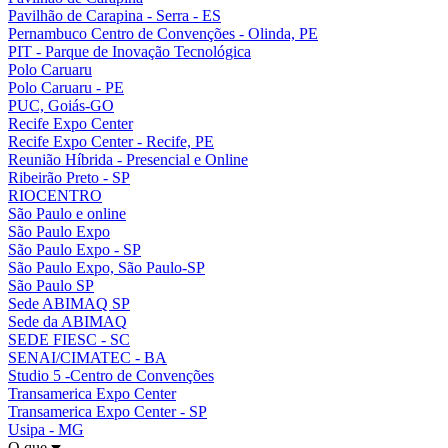
Pavilhão de Carapina - Serra - ES
Pernambuco Centro de Convenções - Olinda, PE
PIT - Parque de Inovação Tecnológica
Polo Caruaru
Polo Caruaru - PE
PUC, Goiás-GO
Recife Expo Center
Recife Expo Center - Recife, PE
Reunião Híbrida - Presencial e Online
Ribeirão Preto - SP
RIOCENTRO
São Paulo e online
São Paulo Expo
São Paulo Expo - SP
São Paulo Expo, São Paulo-SP
São Paulo SP
Sede ABIMAQ SP
Sede da ABIMAQ
SEDE FIESC - SC
SENAI/CIMATEC - BA
Studio 5 -Centro de Convenções
Transamerica Expo Center
Transamerica Expo Center - SP
Usipa - MG
O que