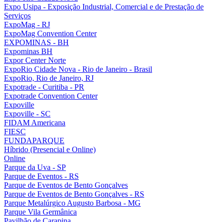
Expo Usipa - Exposição Industrial, Comercial e de Prestação de
Serviços
ExpoMag - RJ
ExpoMag Convention Center
EXPOMINAS - BH
Expominas BH
Expor Center Norte
ExpoRio Cidade Nova - Rio de Janeiro - Brasil
ExpoRio, Rio de Janeiro, RJ
Expotrade - Curitiba - PR
Expotrade Convention Center
Expoville
Expoville - SC
FIDAM Americana
FIESC
FUNDAPARQUE
Híbrido (Presencial e Online)
Online
Parque da Uva - SP
Parque de Eventos - RS
Parque de Eventos de Bento Gonçalves
Parque de Eventos de Bento Gonçalves - RS
Parque Metalúrgico Augusto Barbosa - MG
Parque Vila Germânica
Pavilhão de Carapina