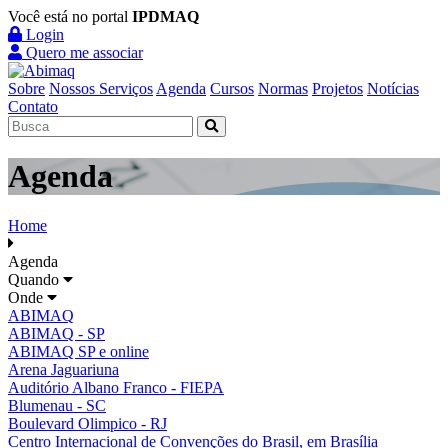
Você está no portal
IPDMAQ
Login
Quero me associar
Sobre
Nossos Serviços
Agenda
Cursos
Normas
Projetos
Notícias
Contato
Agenda
Home
Agenda
Quando
Onde
ABIMAQ
ABIMAQ - SP
ABIMAQ SP e online
Arena Jaguariuna
Auditório Albano Franco - FIEPA
Blumenau - SC
Boulevard Olimpico - RJ
Centro Internacional de Convenções do Brasil, em Brasília