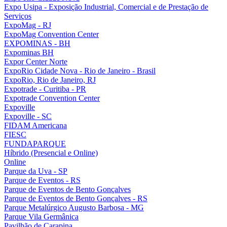
Expo Usipa - Exposição Industrial, Comercial e de Prestação de
Serviços
ExpoMag - RJ
ExpoMag Convention Center
EXPOMINAS - BH
Expominas BH
Expor Center Norte
ExpoRio Cidade Nova - Rio de Janeiro - Brasil
ExpoRio, Rio de Janeiro, RJ
Expotrade - Curitiba - PR
Expotrade Convention Center
Expoville
Expoville - SC
FIDAM Americana
FIESC
FUNDAPARQUE
Híbrido (Presencial e Online)
Online
Parque da Uva - SP
Parque de Eventos - RS
Parque de Eventos de Bento Gonçalves
Parque de Eventos de Bento Gonçalves - RS
Parque Metalúrgico Augusto Barbosa - MG
Parque Vila Germânica
Pavilhão de Carapina