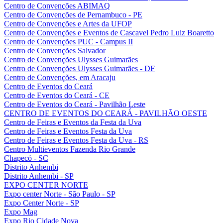
Centro de Convenções ABIMAQ
Centro de Convenções de Pernambuco - PE
Centro de Convenções e Artes da UFOP
Centro de Convenções e Eventos de Cascavel Pedro Luiz Boaretto
Centro de Convenções PUC - Campus II
Centro de Convenções Salvador
Centro de Convenções Ulysses Guimarães
Centro de Convenções Ulysses Guimarães - DF
Centro de Convenções, em Aracaju
Centro de Eventos do Ceará
Centro de Eventos do Ceará - CE
Centro de Eventos do Ceará - Pavilhão Leste
CENTRO DE EVENTOS DO CEARÁ - PAVILHÃO OESTE
Centro de Feiras e Eventos da Festa da Uva
Centro de Feiras e Eventos Festa da Uva
Centro de Feiras e Eventos Festa da Uva - RS
Centro Multieventos Fazenda Rio Grande
Chapecó - SC
Distrito Anhembi
Distrito Anhembi - SP
EXPO CENTER NORTE
Expo center Norte - São Paulo - SP
Expo Center Norte - SP
Expo Mag
Expo Rio Cidade Nova