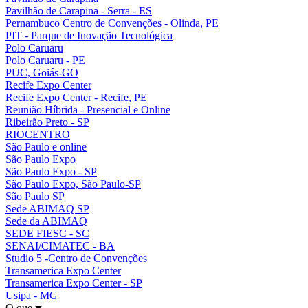
Pavilhão de Carapina - Serra - ES
Pernambuco Centro de Convenções - Olinda, PE
PIT - Parque de Inovação Tecnológica
Polo Caruaru
Polo Caruaru - PE
PUC, Goiás-GO
Recife Expo Center
Recife Expo Center - Recife, PE
Reunião Híbrida - Presencial e Online
Ribeirão Preto - SP
RIOCENTRO
São Paulo e online
São Paulo Expo
São Paulo Expo - SP
São Paulo Expo, São Paulo-SP
São Paulo SP
Sede ABIMAQ SP
Sede da ABIMAQ
SEDE FIESC - SC
SENAI/CIMATEC - BA
Studio 5 -Centro de Convenções
Transamerica Expo Center
Transamerica Expo Center - SP
Usipa - MG
O que