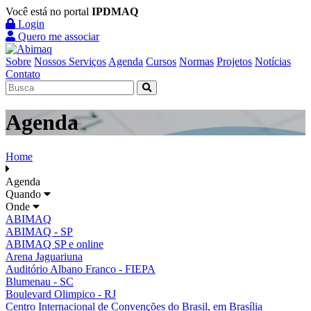
Você está no portal
IPDMAQ
Login
Quero me associar
Sobre
Nossos Serviços
Agenda
Cursos
Normas
Projetos
Notícias
Contato
Agenda
Home
Agenda
Quando
Onde
ABIMAQ
ABIMAQ - SP
ABIMAQ SP e online
Arena Jaguariuna
Auditório Albano Franco - FIEPA
Blumenau - SC
Boulevard Olimpico - RJ
Centro Internacional de Convenções do Brasil, em Brasília