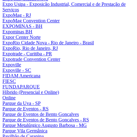
Expo Usipa - Exposição Industrial, Comercial e de Prestação de
Serviços
ExpoMag - RJ
ExpoMag Convention Center
EXPOMINAS - BH
Expominas BH
Expor Center Norte
ExpoRio Cidade Nova - Rio de Janeiro - Brasil
ExpoRio, Rio de Janeiro, RJ
Expotrade - Curitiba - PR
Expotrade Convention Center
Expoville
Expoville - SC
FIDAM Americana
FIESC
FUNDAPARQUE
Híbrido (Presencial e Online)
Online
Parque da Uva - SP
Parque de Eventos - RS
Parque de Eventos de Bento Gonçalves
Parque de Eventos de Bento Gonçalves - RS
Parque Metalúrgico Augusto Barbosa - MG
Parque Vila Germânica
Pavilhão de Carapina