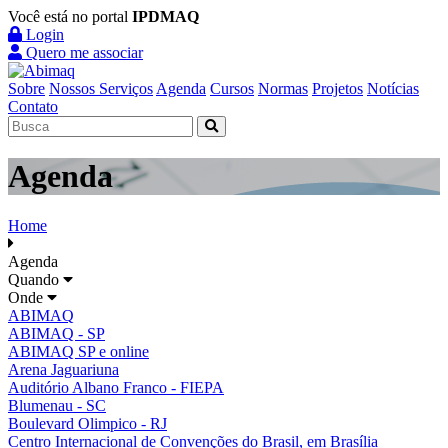
Você está no portal
IPDMAQ
Login
Quero me associar
Sobre
Nossos Serviços
Agenda
Cursos
Normas
Projetos
Notícias
Contato
Agenda
Home
Agenda
Quando
Onde
ABIMAQ
ABIMAQ - SP
ABIMAQ SP e online
Arena Jaguariuna
Auditório Albano Franco - FIEPA
Blumenau - SC
Boulevard Olimpico - RJ
Centro Internacional de Convenções do Brasil, em Brasília