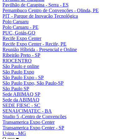
Pavilhão de Carapina - Serra - ES
Pernambuco Centro de Convenções - Olinda, PE
PIT - Parque de Inovação Tecnológica
Polo Caruaru
Polo Caruaru - PE
PUC, Goiás-GO
Recife Expo Center
Recife Expo Center - Recife, PE
Reunião Híbrida - Presencial e Online
Ribeirão Preto - SP
RIOCENTRO
São Paulo e online
São Paulo Expo
São Paulo Expo - SP
São Paulo Expo, São Paulo-SP
São Paulo SP
Sede ABIMAQ SP
Sede da ABIMAQ
SEDE FIESC - SC
SENAI/CIMATEC - BA
Studio 5 -Centro de Convenções
Transamerica Expo Center
Transamerica Expo Center - SP
Usipa - MG
O que