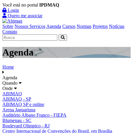
Você está no portal
IPDMAQ
Login
Quero me associar
Sobre
Nossos Serviços
Agenda
Cursos
Normas
Projetos
Notícias
Contato
Agenda
Home
Agenda
Quando
Onde
ABIMAQ
ABIMAQ - SP
ABIMAQ SP e online
Arena Jaguariuna
Auditório Albano Franco - FIEPA
Blumenau - SC
Boulevard Olimpico - RJ
Centro Internacional de Convenções do Brasil, em Brasília