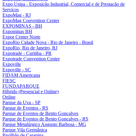
Expo Usipa - Exposição Industrial, Comercial e de Prestação de
Serviços
ExpoMag - RJ
ExpoMag Convention Center
EXPOMINAS - BH
Expominas BH
Expor Center Norte
ExpoRio Cidade Nova - Rio de Janeiro - Brasil
ExpoRio, Rio de Janeiro, RJ
Expotrade - Curitiba - PR
Expotrade Convention Center
Expoville
Expoville - SC
FIDAM Americana
FIESC
FUNDAPARQUE
Híbrido (Presencial e Online)
Online
Parque da Uva - SP
Parque de Eventos - RS
Parque de Eventos de Bento Gonçalves
Parque de Eventos de Bento Gonçalves - RS
Parque Metalúrgico Augusto Barbosa - MG
Parque Vila Germânica
Pavilhão de Carapina