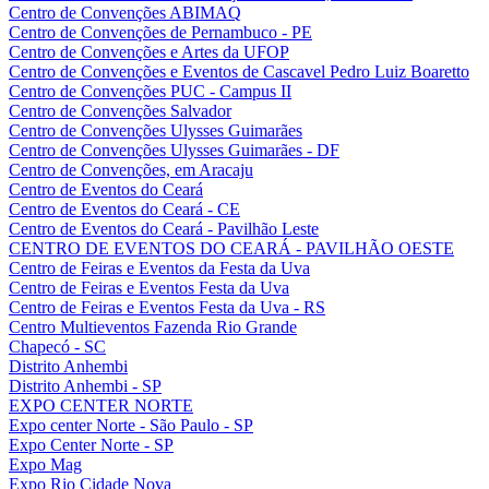
Centro de Convenções ABIMAQ
Centro de Convenções de Pernambuco - PE
Centro de Convenções e Artes da UFOP
Centro de Convenções e Eventos de Cascavel Pedro Luiz Boaretto
Centro de Convenções PUC - Campus II
Centro de Convenções Salvador
Centro de Convenções Ulysses Guimarães
Centro de Convenções Ulysses Guimarães - DF
Centro de Convenções, em Aracaju
Centro de Eventos do Ceará
Centro de Eventos do Ceará - CE
Centro de Eventos do Ceará - Pavilhão Leste
CENTRO DE EVENTOS DO CEARÁ - PAVILHÃO OESTE
Centro de Feiras e Eventos da Festa da Uva
Centro de Feiras e Eventos Festa da Uva
Centro de Feiras e Eventos Festa da Uva - RS
Centro Multieventos Fazenda Rio Grande
Chapecó - SC
Distrito Anhembi
Distrito Anhembi - SP
EXPO CENTER NORTE
Expo center Norte - São Paulo - SP
Expo Center Norte - SP
Expo Mag
Expo Rio Cidade Nova