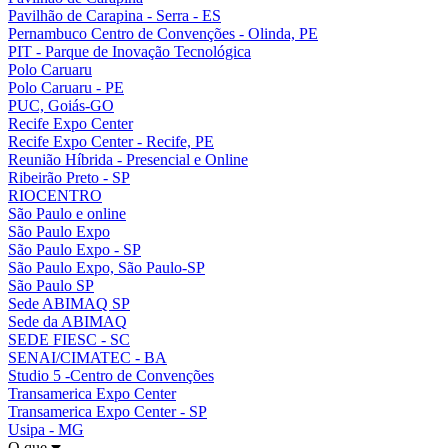
Pavilhão de Carapina - Serra - ES
Pernambuco Centro de Convenções - Olinda, PE
PIT - Parque de Inovação Tecnológica
Polo Caruaru
Polo Caruaru - PE
PUC, Goiás-GO
Recife Expo Center
Recife Expo Center - Recife, PE
Reunião Híbrida - Presencial e Online
Ribeirão Preto - SP
RIOCENTRO
São Paulo e online
São Paulo Expo
São Paulo Expo - SP
São Paulo Expo, São Paulo-SP
São Paulo SP
Sede ABIMAQ SP
Sede da ABIMAQ
SEDE FIESC - SC
SENAI/CIMATEC - BA
Studio 5 -Centro de Convenções
Transamerica Expo Center
Transamerica Expo Center - SP
Usipa - MG
O que