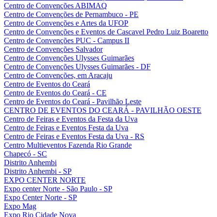
Centro de Convenções ABIMAQ
Centro de Convenções de Pernambuco - PE
Centro de Convenções e Artes da UFOP
Centro de Convenções e Eventos de Cascavel Pedro Luiz Boaretto
Centro de Convenções PUC - Campus II
Centro de Convenções Salvador
Centro de Convenções Ulysses Guimarães
Centro de Convenções Ulysses Guimarães - DF
Centro de Convenções, em Aracaju
Centro de Eventos do Ceará
Centro de Eventos do Ceará - CE
Centro de Eventos do Ceará - Pavilhão Leste
CENTRO DE EVENTOS DO CEARÁ - PAVILHÃO OESTE
Centro de Feiras e Eventos da Festa da Uva
Centro de Feiras e Eventos Festa da Uva
Centro de Feiras e Eventos Festa da Uva - RS
Centro Multieventos Fazenda Rio Grande
Chapecó - SC
Distrito Anhembi
Distrito Anhembi - SP
EXPO CENTER NORTE
Expo center Norte - São Paulo - SP
Expo Center Norte - SP
Expo Mag
Expo Rio Cidade Nova