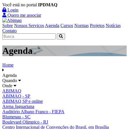
Você está no portal
IPDMAQ
Login
Quero me associar
Sobre
Nossos Serviços
Agenda
Cursos
Normas
Projetos
Notícias
Contato
Agenda
Home
Agenda
Quando
Onde
ABIMAQ
ABIMAQ - SP
ABIMAQ SP e online
Arena Jaguariuna
Auditório Albano Franco - FIEPA
Blumenau - SC
Boulevard Olimpico - RJ
Centro Internacional de Convenções do Brasil, em Brasília