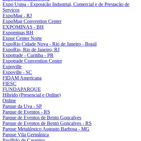
Expo Usipa - Exposição Industrial, Comercial e de Prestação de
Serviços
ExpoMag - RJ
ExpoMag Convention Center
EXPOMINAS - BH
Expominas BH
Expor Center Norte
ExpoRio Cidade Nova - Rio de Janeiro - Brasil
ExpoRio, Rio de Janeiro, RJ
Expotrade - Curitiba - PR
Expotrade Convention Center
Expoville
Expoville - SC
FIDAM Americana
FIESC
FUNDAPARQUE
Híbrido (Presencial e Online)
Online
Parque da Uva - SP
Parque de Eventos - RS
Parque de Eventos de Bento Gonçalves
Parque de Eventos de Bento Gonçalves - RS
Parque Metalúrgico Augusto Barbosa - MG
Parque Vila Germânica
Pavilhão de Carapina