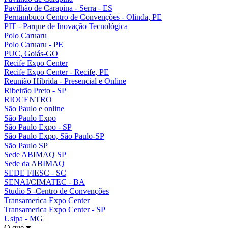
Pavilhão de Carapina - Serra - ES
Pernambuco Centro de Convenções - Olinda, PE
PIT - Parque de Inovação Tecnológica
Polo Caruaru
Polo Caruaru - PE
PUC, Goiás-GO
Recife Expo Center
Recife Expo Center - Recife, PE
Reunião Híbrida - Presencial e Online
Ribeirão Preto - SP
RIOCENTRO
São Paulo e online
São Paulo Expo
São Paulo Expo - SP
São Paulo Expo, São Paulo-SP
São Paulo SP
Sede ABIMAQ SP
Sede da ABIMAQ
SEDE FIESC - SC
SENAI/CIMATEC - BA
Studio 5 -Centro de Convenções
Transamerica Expo Center
Transamerica Expo Center - SP
Usipa - MG
O que