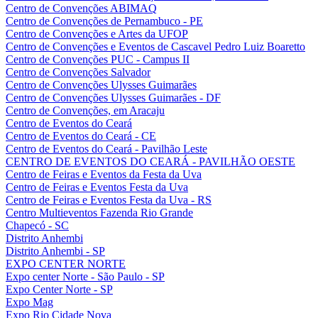
Centro de Convenções ABIMAQ
Centro de Convenções de Pernambuco - PE
Centro de Convenções e Artes da UFOP
Centro de Convenções e Eventos de Cascavel Pedro Luiz Boaretto
Centro de Convenções PUC - Campus II
Centro de Convenções Salvador
Centro de Convenções Ulysses Guimarães
Centro de Convenções Ulysses Guimarães - DF
Centro de Convenções, em Aracaju
Centro de Eventos do Ceará
Centro de Eventos do Ceará - CE
Centro de Eventos do Ceará - Pavilhão Leste
CENTRO DE EVENTOS DO CEARÁ - PAVILHÃO OESTE
Centro de Feiras e Eventos da Festa da Uva
Centro de Feiras e Eventos Festa da Uva
Centro de Feiras e Eventos Festa da Uva - RS
Centro Multieventos Fazenda Rio Grande
Chapecó - SC
Distrito Anhembi
Distrito Anhembi - SP
EXPO CENTER NORTE
Expo center Norte - São Paulo - SP
Expo Center Norte - SP
Expo Mag
Expo Rio Cidade Nova