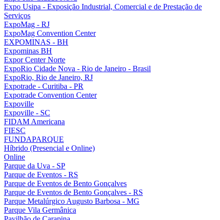
Expo Usipa - Exposição Industrial, Comercial e de Prestação de
Serviços
ExpoMag - RJ
ExpoMag Convention Center
EXPOMINAS - BH
Expominas BH
Expor Center Norte
ExpoRio Cidade Nova - Rio de Janeiro - Brasil
ExpoRio, Rio de Janeiro, RJ
Expotrade - Curitiba - PR
Expotrade Convention Center
Expoville
Expoville - SC
FIDAM Americana
FIESC
FUNDAPARQUE
Híbrido (Presencial e Online)
Online
Parque da Uva - SP
Parque de Eventos - RS
Parque de Eventos de Bento Gonçalves
Parque de Eventos de Bento Gonçalves - RS
Parque Metalúrgico Augusto Barbosa - MG
Parque Vila Germânica
Pavilhão de Carapina