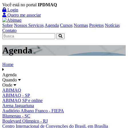
Você está no portal
IPDMAQ
Login
Quero me associar
Sobre
Nossos Serviços
Agenda
Cursos
Normas
Projetos
Notícias
Contato
Agenda
Home
Agenda
Quando
Onde
ABIMAQ
ABIMAQ - SP
ABIMAQ SP e online
Arena Jaguariuna
Auditório Albano Franco - FIEPA
Blumenau - SC
Boulevard Olimpico - RJ
Centro Internacional de Convenções do Brasil, em Brasília