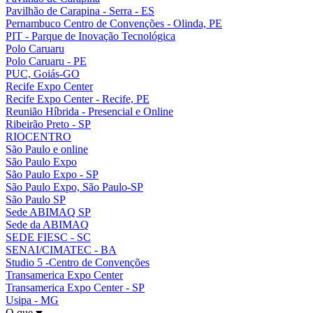
Pavilhão de Carapina - Serra - ES
Pernambuco Centro de Convenções - Olinda, PE
PIT - Parque de Inovação Tecnológica
Polo Caruaru
Polo Caruaru - PE
PUC, Goiás-GO
Recife Expo Center
Recife Expo Center - Recife, PE
Reunião Híbrida - Presencial e Online
Ribeirão Preto - SP
RIOCENTRO
São Paulo e online
São Paulo Expo
São Paulo Expo - SP
São Paulo Expo, São Paulo-SP
São Paulo SP
Sede ABIMAQ SP
Sede da ABIMAQ
SEDE FIESC - SC
SENAI/CIMATEC - BA
Studio 5 -Centro de Convenções
Transamerica Expo Center
Transamerica Expo Center - SP
Usipa - MG
O que