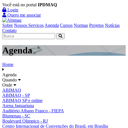
Você está no portal
IPDMAQ
Login
Quero me associar
Sobre
Nossos Serviços
Agenda
Cursos
Normas
Projetos
Notícias
Contato
Agenda
Home
Agenda
Quando
Onde
ABIMAQ
ABIMAQ - SP
ABIMAQ SP e online
Arena Jaguariuna
Auditório Albano Franco - FIEPA
Blumenau - SC
Boulevard Olimpico - RJ
Centro Internacional de Convenções do Brasil, em Brasília