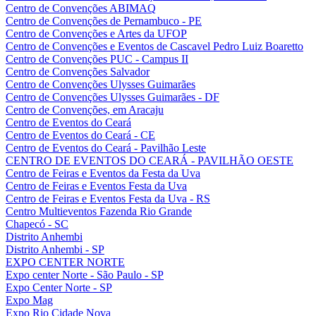
Centro de Convenções ABIMAQ
Centro de Convenções de Pernambuco - PE
Centro de Convenções e Artes da UFOP
Centro de Convenções e Eventos de Cascavel Pedro Luiz Boaretto
Centro de Convenções PUC - Campus II
Centro de Convenções Salvador
Centro de Convenções Ulysses Guimarães
Centro de Convenções Ulysses Guimarães - DF
Centro de Convenções, em Aracaju
Centro de Eventos do Ceará
Centro de Eventos do Ceará - CE
Centro de Eventos do Ceará - Pavilhão Leste
CENTRO DE EVENTOS DO CEARÁ - PAVILHÃO OESTE
Centro de Feiras e Eventos da Festa da Uva
Centro de Feiras e Eventos Festa da Uva
Centro de Feiras e Eventos Festa da Uva - RS
Centro Multieventos Fazenda Rio Grande
Chapecó - SC
Distrito Anhembi
Distrito Anhembi - SP
EXPO CENTER NORTE
Expo center Norte - São Paulo - SP
Expo Center Norte - SP
Expo Mag
Expo Rio Cidade Nova