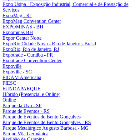
Expo Usipa - Exposição Industrial, Comercial e de Prestação de
Serviços
ExpoMag - RJ
ExpoMag Convention Center
EXPOMINAS - BH
Expominas BH
Expor Center Norte
ExpoRio Cidade Nova - Rio de Janeiro - Brasil
ExpoRio, Rio de Janeiro, RJ
Expotrade - Curitiba - PR
Expotrade Convention Center
Expoville
Expoville - SC
FIDAM Americana
FIESC
FUNDAPARQUE
Híbrido (Presencial e Online)
Online
Parque da Uva - SP
Parque de Eventos - RS
Parque de Eventos de Bento Gonçalves
Parque de Eventos de Bento Gonçalves - RS
Parque Metalúrgico Augusto Barbosa - MG
Parque Vila Germânica
Pavilhão de Carapina