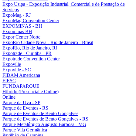
Expo Usipa - Exposição Industrial, Comercial e de Prestação de
Serviços
ExpoMag - RJ
ExpoMag Convention Center
EXPOMINAS - BH
Expominas BH
Expor Center Norte
ExpoRio Cidade Nova - Rio de Janeiro - Brasil
ExpoRio, Rio de Janeiro, RJ
Expotrade - Curitiba - PR
Expotrade Convention Center
Expoville
Expoville - SC
FIDAM Americana
FIESC
FUNDAPARQUE
Híbrido (Presencial e Online)
Online
Parque da Uva - SP
Parque de Eventos - RS
Parque de Eventos de Bento Gonçalves
Parque de Eventos de Bento Gonçalves - RS
Parque Metalúrgico Augusto Barbosa - MG
Parque Vila Germânica
Pavilhão de Carapina