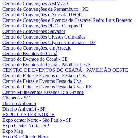
Centro de Convenções ABIMAQ
Centro de Convenções de Pernambuco - PE
Centro de Convenções e Artes da UFOP
Centro de Convenções e Eventos de Cascavel Pedro Luiz Boaretto
Centro de Convenções PUC - Campus II
Centro de Convenções Salvador
Centro de Convenções Ulysses Guimarães
Centro de Convenções Ulysses Guimarães - DF
Centro de Convenções, em Aracaju
Centro de Eventos do Ceará
Centro de Eventos do Ceará - CE
Centro de Eventos do Ceará - Pavilhão Leste
CENTRO DE EVENTOS DO CEARÁ - PAVILHÃO OESTE
Centro de Feiras e Eventos da Festa da Uva
Centro de Feiras e Eventos Festa da Uva
Centro de Feiras e Eventos Festa da Uva - RS
Centro Multieventos Fazenda Rio Grande
Chapecó - SC
Distrito Anhembi
Distrito Anhembi - SP
EXPO CENTER NORTE
Expo center Norte - São Paulo - SP
Expo Center Norte - SP
Expo Mag
Expo Rio Cidade Nova