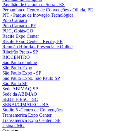
Pavilhão de Carapina - Serra - ES
Pernambuco Centro de Convenções - Olinda, PE
PIT - Parque de Inovação Tecnológica
Polo Caruaru
Polo Caruaru - PE
PUC, Goiás-GO
Recife Expo Center
Recife Expo Center - Recife, PE
Reunião Híbrida - Presencial e Online
Ribeirão Preto - SP
RIOCENTRO
São Paulo e online
São Paulo Expo
São Paulo Expo - SP
São Paulo Expo, São Paulo-SP
São Paulo SP
Sede ABIMAQ SP
Sede da ABIMAQ
SEDE FIESC - SC
SENAI/CIMATEC - BA
Studio 5 -Centro de Convenções
Transamerica Expo Center
Transamerica Expo Center - SP
Usipa - MG
O que