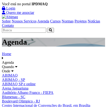
Você está no portal
IPDMAQ
Login
Quero me associar
Sobre
Nossos Serviços
Agenda
Cursos
Normas
Projetos
Notícias
Contato
Agenda
Home
Agenda
Quando
Onde
ABIMAQ
ABIMAQ - SP
ABIMAQ SP e online
Arena Jaguariuna
Auditório Albano Franco - FIEPA
Blumenau - SC
Boulevard Olimpico - RJ
Centro Internacional de Convenções do Brasil, em Brasília