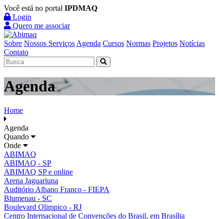
Você está no portal
IPDMAQ
Login
Quero me associar
Sobre
Nossos Serviços
Agenda
Cursos
Normas
Projetos
Notícias
Contato
Agenda
Home
Agenda
Quando
Onde
ABIMAQ
ABIMAQ - SP
ABIMAQ SP e online
Arena Jaguariuna
Auditório Albano Franco - FIEPA
Blumenau - SC
Boulevard Olimpico - RJ
Centro Internacional de Convenções do Brasil, em Brasília