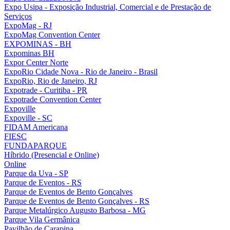
Expo Usipa - Exposição Industrial, Comercial e de Prestação de
Serviços
ExpoMag - RJ
ExpoMag Convention Center
EXPOMINAS - BH
Expominas BH
Expor Center Norte
ExpoRio Cidade Nova - Rio de Janeiro - Brasil
ExpoRio, Rio de Janeiro, RJ
Expotrade - Curitiba - PR
Expotrade Convention Center
Expoville
Expoville - SC
FIDAM Americana
FIESC
FUNDAPARQUE
Híbrido (Presencial e Online)
Online
Parque da Uva - SP
Parque de Eventos - RS
Parque de Eventos de Bento Gonçalves
Parque de Eventos de Bento Gonçalves - RS
Parque Metalúrgico Augusto Barbosa - MG
Parque Vila Germânica
Pavilhão de Carapina