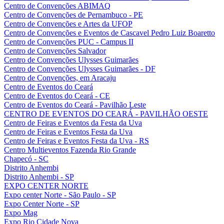
Centro de Convenções ABIMAQ
Centro de Convenções de Pernambuco - PE
Centro de Convenções e Artes da UFOP
Centro de Convenções e Eventos de Cascavel Pedro Luiz Boaretto
Centro de Convenções PUC - Campus II
Centro de Convenções Salvador
Centro de Convenções Ulysses Guimarães
Centro de Convenções Ulysses Guimarães - DF
Centro de Convenções, em Aracaju
Centro de Eventos do Ceará
Centro de Eventos do Ceará - CE
Centro de Eventos do Ceará - Pavilhão Leste
CENTRO DE EVENTOS DO CEARÁ - PAVILHÃO OESTE
Centro de Feiras e Eventos da Festa da Uva
Centro de Feiras e Eventos Festa da Uva
Centro de Feiras e Eventos Festa da Uva - RS
Centro Multieventos Fazenda Rio Grande
Chapecó - SC
Distrito Anhembi
Distrito Anhembi - SP
EXPO CENTER NORTE
Expo center Norte - São Paulo - SP
Expo Center Norte - SP
Expo Mag
Expo Rio Cidade Nova