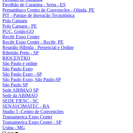
Pavilhão de Carapina - Serra - ES
Pernambuco Centro de Convenções - Olinda, PE
PIT - Parque de Inovação Tecnológica
Polo Caruaru
Polo Caruaru - PE
PUC, Goiás-GO
Recife Expo Center
Recife Expo Center - Recife, PE
Reunião Híbrida - Presencial e Online
Ribeirão Preto - SP
RIOCENTRO
São Paulo e online
São Paulo Expo
São Paulo Expo - SP
São Paulo Expo, São Paulo-SP
São Paulo SP
Sede ABIMAQ SP
Sede da ABIMAQ
SEDE FIESC - SC
SENAI/CIMATEC - BA
Studio 5 -Centro de Convenções
Transamerica Expo Center
Transamerica Expo Center - SP
Usipa - MG
O que