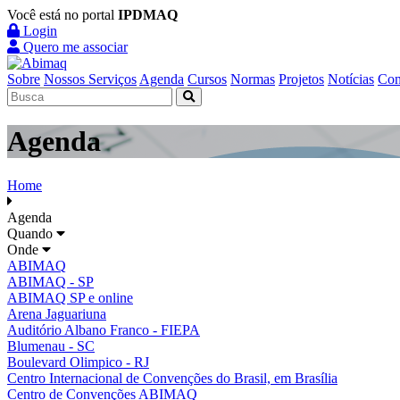
Você está no portal
IPDMAQ
Login
Quero me associar
Sobre
Nossos Serviços
Agenda
Cursos
Normas
Projetos
Notícias
Con
Agenda
Home
Agenda
Quando
Onde
ABIMAQ
ABIMAQ - SP
ABIMAQ SP e online
Arena Jaguariuna
Auditório Albano Franco - FIEPA
Blumenau - SC
Boulevard Olimpico - RJ
Centro Internacional de Convenções do Brasil, em Brasília
Centro de Convenções ABIMAQ