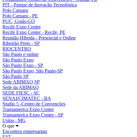
PIT - Parque de Inovação Tecnológica
Polo Caruaru
Polo Caruaru - PE
PUC, Goiás-GO
Recife Expo Center
Recife Expo Center - Recife, PE
Reunião Híbrida - Presencial e Online
Ribeirão Preto - SP
RIOCENTRO
São Paulo e online
São Paulo Expo
São Paulo Expo - SP
São Paulo Expo, São Paulo-SP
São Paulo SP
Sede ABIMAQ SP
Sede da ABIMAQ
SEDE FIESC - SC
SENAI/CIMATEC - BA
Studio 5 -Centro de Convenções
Transamerica Expo Center
Transamerica Expo Center - SP
Usipa - MG
O que
Encontros empresariais
FAT