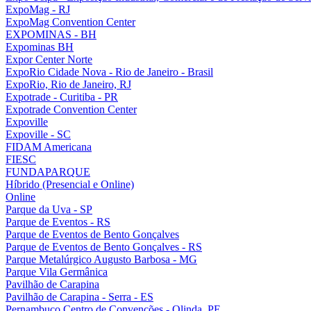
ExpoMag - RJ
ExpoMag Convention Center
EXPOMINAS - BH
Expominas BH
Expor Center Norte
ExpoRio Cidade Nova - Rio de Janeiro - Brasil
ExpoRio, Rio de Janeiro, RJ
Expotrade - Curitiba - PR
Expotrade Convention Center
Expoville
Expoville - SC
FIDAM Americana
FIESC
FUNDAPARQUE
Híbrido (Presencial e Online)
Online
Parque da Uva - SP
Parque de Eventos - RS
Parque de Eventos de Bento Gonçalves
Parque de Eventos de Bento Gonçalves - RS
Parque Metalúrgico Augusto Barbosa - MG
Parque Vila Germânica
Pavilhão de Carapina
Pavilhão de Carapina - Serra - ES
Pernambuco Centro de Convenções - Olinda, PE