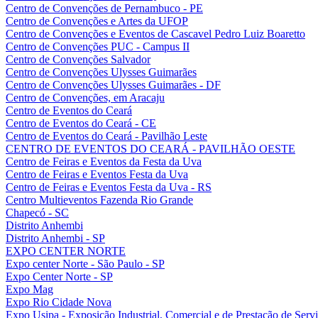
Centro de Convenções de Pernambuco - PE
Centro de Convenções e Artes da UFOP
Centro de Convenções e Eventos de Cascavel Pedro Luiz Boaretto
Centro de Convenções PUC - Campus II
Centro de Convenções Salvador
Centro de Convenções Ulysses Guimarães
Centro de Convenções Ulysses Guimarães - DF
Centro de Convenções, em Aracaju
Centro de Eventos do Ceará
Centro de Eventos do Ceará - CE
Centro de Eventos do Ceará - Pavilhão Leste
CENTRO DE EVENTOS DO CEARÁ - PAVILHÃO OESTE
Centro de Feiras e Eventos da Festa da Uva
Centro de Feiras e Eventos Festa da Uva
Centro de Feiras e Eventos Festa da Uva - RS
Centro Multieventos Fazenda Rio Grande
Chapecó - SC
Distrito Anhembi
Distrito Anhembi - SP
EXPO CENTER NORTE
Expo center Norte - São Paulo - SP
Expo Center Norte - SP
Expo Mag
Expo Rio Cidade Nova
Expo Usipa - Exposição Industrial, Comercial e de Prestação de Serv