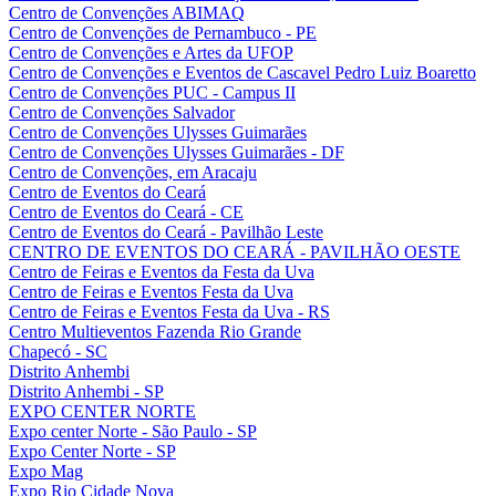
Centro de Convenções ABIMAQ
Centro de Convenções de Pernambuco - PE
Centro de Convenções e Artes da UFOP
Centro de Convenções e Eventos de Cascavel Pedro Luiz Boaretto
Centro de Convenções PUC - Campus II
Centro de Convenções Salvador
Centro de Convenções Ulysses Guimarães
Centro de Convenções Ulysses Guimarães - DF
Centro de Convenções, em Aracaju
Centro de Eventos do Ceará
Centro de Eventos do Ceará - CE
Centro de Eventos do Ceará - Pavilhão Leste
CENTRO DE EVENTOS DO CEARÁ - PAVILHÃO OESTE
Centro de Feiras e Eventos da Festa da Uva
Centro de Feiras e Eventos Festa da Uva
Centro de Feiras e Eventos Festa da Uva - RS
Centro Multieventos Fazenda Rio Grande
Chapecó - SC
Distrito Anhembi
Distrito Anhembi - SP
EXPO CENTER NORTE
Expo center Norte - São Paulo - SP
Expo Center Norte - SP
Expo Mag
Expo Rio Cidade Nova