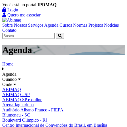
Você está no portal
IPDMAQ
Login
Quero me associar
Sobre
Nossos Serviços
Agenda
Cursos
Normas
Projetos
Notícias
Contato
Agenda
Home
Agenda
Quando
Onde
ABIMAQ
ABIMAQ - SP
ABIMAQ SP e online
Arena Jaguariuna
Auditório Albano Franco - FIEPA
Blumenau - SC
Boulevard Olimpico - RJ
Centro Internacional de Convenções do Brasil, em Brasília