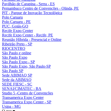
Pavilhão de Carapina - Serra - ES
Pernambuco Centro de Convenções - Olinda, PE
PIT - Parque de Inovação Tecnológica
Polo Caruaru
Polo Caruaru - PE
PUC, Goiás-GO
Recife Expo Center
Recife Expo Center - Recife, PE
Reunião Híbrida - Presencial e Online
Ribeirão Preto - SP
RIOCENTRO
São Paulo e online
São Paulo Expo
São Paulo Expo - SP
São Paulo Expo, São Paulo-SP
São Paulo SP
Sede ABIMAQ SP
Sede da ABIMAQ
SEDE FIESC - SC
SENAI/CIMATEC - BA
Studio 5 -Centro de Convenções
Transamerica Expo Center
Transamerica Expo Center - SP
Usipa - MG
O que