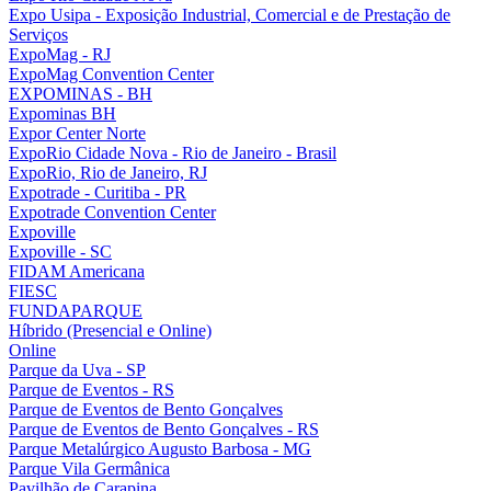
Expo Usipa - Exposição Industrial, Comercial e de Prestação de
Serviços
ExpoMag - RJ
ExpoMag Convention Center
EXPOMINAS - BH
Expominas BH
Expor Center Norte
ExpoRio Cidade Nova - Rio de Janeiro - Brasil
ExpoRio, Rio de Janeiro, RJ
Expotrade - Curitiba - PR
Expotrade Convention Center
Expoville
Expoville - SC
FIDAM Americana
FIESC
FUNDAPARQUE
Híbrido (Presencial e Online)
Online
Parque da Uva - SP
Parque de Eventos - RS
Parque de Eventos de Bento Gonçalves
Parque de Eventos de Bento Gonçalves - RS
Parque Metalúrgico Augusto Barbosa - MG
Parque Vila Germânica
Pavilhão de Carapina